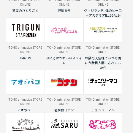
ONLINE
ONLINE
ONLINE
薬屋のひとりごと
怪獣８号
ヴィジランテ -僕のヒーロ
ーアカデミアILLEGALS-
TOHO animation STORE
TOHO animation STORE
TOHO animation STORE
ONLINE
ONLINE
ONLINE
TRIGUN
ぷにるはかわいいスライ
お隣の天使様にいつの間
ム
にか駄目人間にされてい
た件
TOHO animation STORE
TOHO animation STORE
TOHO animation STORE
ONLINE
ONLINE
ONLINE
アオのハコ
名探偵コナン
チェンソーマン