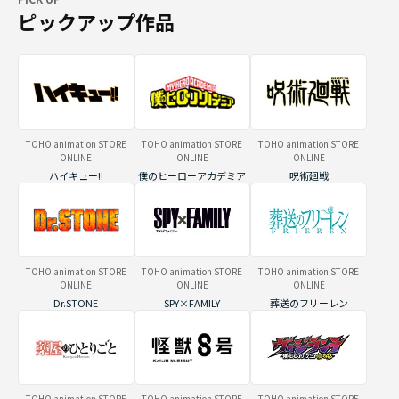
ピックアップ作品
TOHO animation STORE
TOHO animation STORE
TOHO animation STORE
ONLINE
ONLINE
ONLINE
ハイキュー!!
僕のヒーローアカデミア
呪術廻戦
TOHO animation STORE
TOHO animation STORE
TOHO animation STORE
ONLINE
ONLINE
ONLINE
Dr.STONE
SPY×FAMILY
葬送のフリーレン
TOHO animation STORE
TOHO animation STORE
TOHO animation STORE