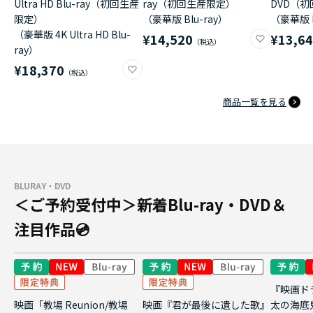
Ultra HD Blu-ray（初回生産
ray（初回生産限定）
DVD（
限定）
（豪華版 Blu-ray）
（豪華版 
（豪華版 4K Ultra HD Blu-
¥14,520
¥13,6
ray）
¥18,370
商品一覧を見る
BLURAY・DVD
＜ご予約受付中＞新着Blu-ray・DVD＆
注目作品💿
『映画ド
映画「教場 Reunion/教場
映画『君が最後に遺した歌』
太の海底