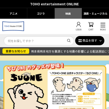
TOHO entertainment ONLINE
アニメ
ゴジラ
映画
演劇・ミュージカル
LOGIN
CART
MENU
商品を探す
熊本県熊本地方を震源とする地震の影響による配送遅延に