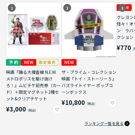
1
2
3
クレヨン
怪々！オ
ン ラバ
クション
¥770
映画『踊る大捜査線 N.E.W.
ザ・プライム・コレクション
メトロポリスを駆け抜け
映画『トイ・ストーリー５』
ろ！』ムビチケ前売券（カー
バズライトイヤー ポップコ
ド）＋限定マグネット2種セ
ーンボックス
ット&クリアチケット
¥10,800
¥3,000
ランキング一覧を見る