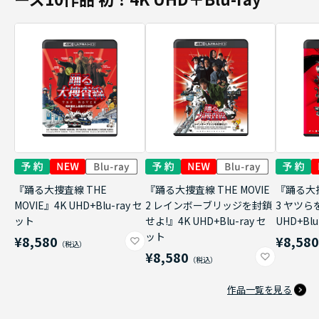
『踊る大捜査線 THE
『踊る大捜査線 THE MOVIE
『踊る大捜
MOVIE』4K UHD+Blu-ray セ
2 レインボーブリッジを封鎖
3 ヤツら
ット
せよ!』4K UHD+Blu-ray セ
UHD+Bl
ット
¥8,580
¥8,58
¥8,580
作品一覧を見る