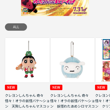
ALL
クレヨンしんちゃん 奇々
クレヨンしんちゃん 奇々
クレヨン
怪々！オラの妖怪バケ～ショ
怪々！オラの妖怪バケ～ショ
怪々！オ
ン 天狗しんちゃんマスコッ
ン 妖怪わたあめシロマスコ
ン クリ