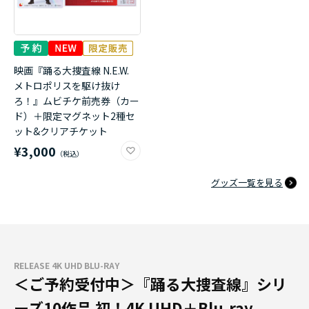
映画『踊る大捜査線 N.E.W.
メトロポリスを駆け抜け
ろ！』ムビチケ前売券（カー
ド）＋限定マグネット2種セ
ット&クリアチケット
¥3,000
グッズ一覧を見る
RELEASE 4K UHD BLU-RAY
＜ご予約受付中＞『踊る大捜査線』シリ
ーズ10作品 初！4K UHD＋Blu-ray