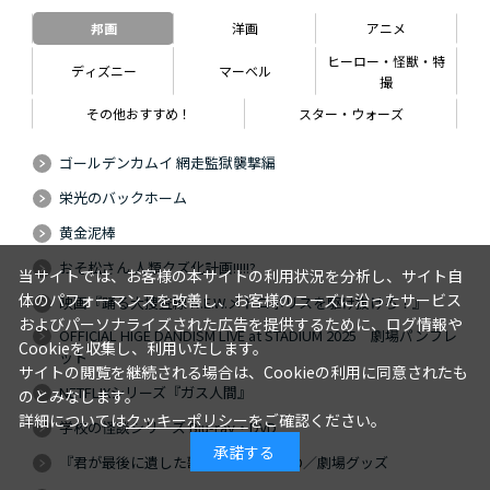
邦画
洋画
アニメ
ヒーロー・怪獣・特
ディズニー
マーベル
撮
その他おすすめ！
スター・ウォーズ
ゴールデンカムイ 網走監獄襲撃編
栄光のバックホーム
黄金泥棒
おそ松さん 人類クズ化計画!!!!!?
当サイトでは、お客様の本サイトの利用状況を分析し、サイト自
体のパフォーマンスを改善し、お客様のニーズに沿ったサービス
映画『踊る大捜査線 N.E.W.メトロポリスを駆け抜けろ！』
およびパーソナライズされた広告を提供するために、ログ情報や
OFFICIAL HIGE DANDISM LIVE at STADIUM 2025 劇場パンフレ
Cookieを収集し、利用いたします。
ット
サイトの閲覧を継続される場合は、Cookieの利用に同意されたも
NETFLIXシリーズ『ガス人間』
のとみなします。
詳細については
クッキーポリシー
をご確認ください。
学校の怪談シリーズ Blu-ray・DVD
承諾する
『君が最後に遺した歌』Blu-ray・DVD／劇場グッズ