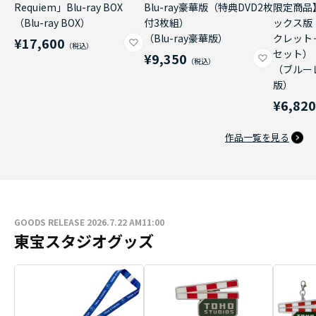
Requiem」Blu-ray BOX
Blu-ray豪華版（特典DVD2枚
限定商品
（Blu-ray BOX）
付3枚組）
ックス版
（Blu-ray豪華版）
クレット
¥17,600
セット）
¥9,350
（ブルー
版）
¥6,82
作品一覧を見る
GOODS RELEASE 2026.7.22 AM11:00
東宝スタジオグッズ