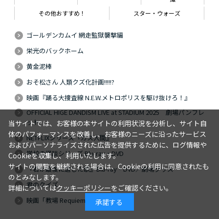
その他おすすめ！
スター・ウォーズ
ゴールデンカムイ 網走監獄襲撃編
栄光のバックホーム
黄金泥棒
おそ松さん 人類クズ化計画!!!!!?
映画『踊る大捜査線 N.E.W.メトロポリスを駆け抜けろ！』
OFFICIAL HIGE DANDISM LIVE at STADIUM 2025 劇場パンフレ
ット
当サイトでは、お客様の本サイトの利用状況を分析し、サイト自
体のパフォーマンスを改善し、お客様のニーズに沿ったサービス
NETFLIXシリーズ『ガス人間』
およびパーソナライズされた広告を提供するために、ログ情報や
学校の怪談シリーズ Blu-ray・DVD
Cookieを収集し、利用いたします。
サイトの閲覧を継続される場合は、Cookieの利用に同意されたも
『君が最後に遺した歌』Blu-ray・DVD／劇場グッズ
のとみなします。
君のクイズ
詳細については
クッキーポリシー
をご確認ください。
映画「教場 Requiem」
承諾する