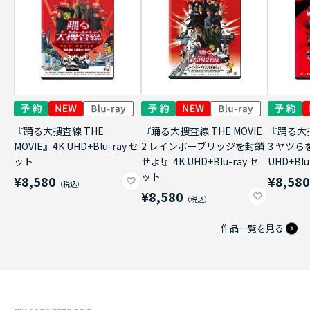
『踊る大捜査線 THE
『踊る大捜査線 THE MOVIE
『踊る大捜
MOVIE』4K UHD+Blu-ray セ
2 レインボーブリッジを封鎖
3 ヤツら
ット
せよ!』4K UHD+Blu-ray セ
UHD+Bl
ット
¥8,580
¥8,58
¥8,580
作品一覧を見る