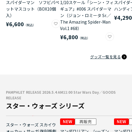
スパイダーマン ソフビパペ
1/10スケール「シーン・フィ
スパイダ
ットマスコット（BOX10個
ギュア」#006 スパイダーマ
ハンディ
入）
ン（ジョン・ロミータ Sr.／
¥4,29
The Amazing Spider-Man
¥6,600
Vol.1 #68）
¥6,800
グッズ一覧を見る
PAMPHLET RELEASE 2026.5.4 AM11:00 Star Wars Day／GOODS
RELEASE
スター・ウォーズ シリーズ
スター・ウォーズ スカイウ
ォーカー・サーガ 復刻版劇
マンダロリアン シーズン
マンダロ