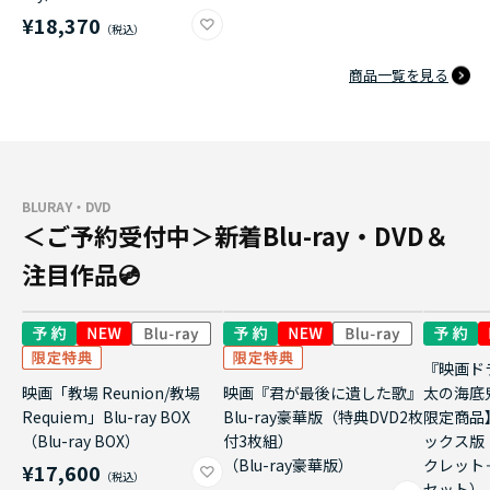
¥18,370
商品一覧を見る
BLURAY・DVD
＜ご予約受付中＞新着Blu-ray・DVD＆
注目作品💿
『映画ド
映画「教場 Reunion/教場
映画『君が最後に遺した歌』
太の海底
Requiem」Blu-ray BOX
Blu-ray豪華版（特典DVD2枚
限定商品
（Blu-ray BOX）
付3枚組）
ックス版
（Blu-ray豪華版）
クレット
¥17,600
セット）