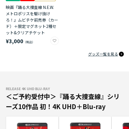
映画『踊る大捜査線 N.E.W.
メトロポリスを駆け抜け
ろ！』ムビチケ前売券（カー
ド）＋限定マグネット2種セ
ット&クリアチケット
¥3,000
グッズ一覧を見る
RELEASE 4K UHD BLU-RAY
＜ご予約受付中＞『踊る大捜査線』シリ
ーズ10作品 初！4K UHD＋Blu-ray