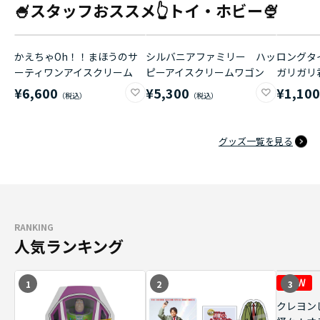
🍧スタッフおススメ👆トイ・ホビー🍨
かえちゃOh！！まほうのサ
シルバニアファミリー ハッ
ロングタイ
ーティワンアイスクリーム
ピーアイスクリームワゴン
ガリガリ
¥6,600
¥5,300
¥1,10
グッズ一覧を見る
RANKING
人気ランキング
1
2
3
クレヨン