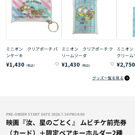
ミニオン クリアポーチ パ
ミニオン クリアポーチ ク
ミニオン
ンケーキ
リームソーダ
クリーム
¥1,430
¥1,430
¥2,75
グッズ一覧を見る
PRE-ORDER START DATE 2026.7.24 PM14:00
映画『汝、星のごとく』 ムビチケ前売券
（カード）＋限定ペアキーホルダー2種