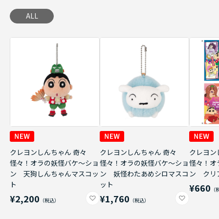
ALL
クレヨンしんちゃん 奇々
クレヨンしんちゃん 奇々
クレヨン
怪々！オラの妖怪バケ～ショ
怪々！オラの妖怪バケ～ショ
怪々！オ
ン 天狗しんちゃんマスコッ
ン 妖怪わたあめシロマスコ
ン クリ
ト
ット
¥660
¥2,200
¥1,760