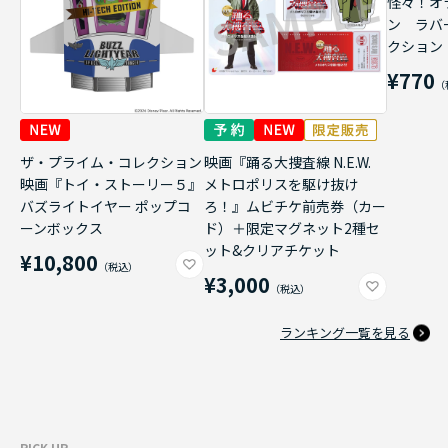
怪々！オ
ン ラバ
クション
¥770
ザ・プライム・コレクション
映画『踊る大捜査線 N.E.W.
映画『トイ・ストーリー５』
メトロポリスを駆け抜け
バズライトイヤー ポップコ
ろ！』ムビチケ前売券（カー
ーンボックス
ド）＋限定マグネット2種セ
ット&クリアチケット
¥10,800
¥3,000
ランキング一覧を見る
PICK UP