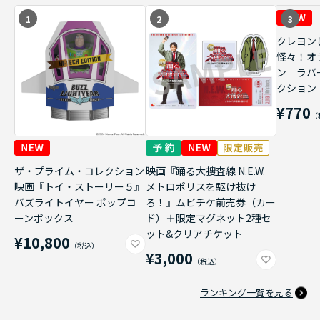
1
2
3
クレヨン
怪々！オ
ン ラバ
クション
¥770
ザ・プライム・コレクション
映画『踊る大捜査線 N.E.W.
映画『トイ・ストーリー５』
メトロポリスを駆け抜け
バズライトイヤー ポップコ
ろ！』ムビチケ前売券（カー
ーンボックス
ド）＋限定マグネット2種セ
ット&クリアチケット
¥10,800
¥3,000
ランキング一覧を見る