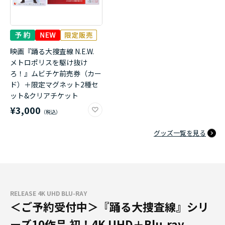
映画『踊る大捜査線 N.E.W.
メトロポリスを駆け抜け
ろ！』ムビチケ前売券（カー
ド）＋限定マグネット2種セ
ット&クリアチケット
¥3,000
グッズ一覧を見る
RELEASE 4K UHD BLU-RAY
＜ご予約受付中＞『踊る大捜査線』シリ
ーズ10作品 初！4K UHD＋Blu-ray