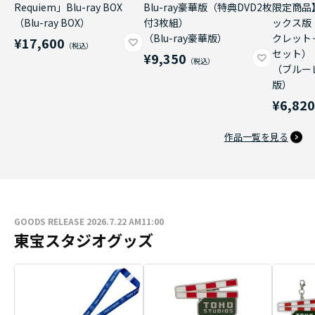
Requiem」Blu-ray BOX
Blu-ray豪華版（特典DVD2枚
限定商品
（Blu-ray BOX）
付3枚組）
ックス版
（Blu-ray豪華版）
クレット
¥17,600
セット）
¥9,350
（ブルー
版）
¥6,82
作品一覧を見る
GOODS RELEASE 2026.7.22 AM11:00
東宝スタジオグッズ