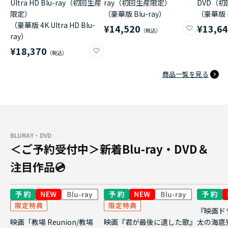
Ultra HD Blu-ray（初回生産
ray（初回生産限定）
DVD（
限定）
（豪華版 Blu-ray）
（豪華版 
（豪華版 4K Ultra HD Blu-
¥14,520
¥13,6
ray）
¥18,370
商品一覧を見る
BLURAY・DVD
＜ご予約受付中＞新着Blu-ray・DVD＆
注目作品💿
『映画ド
映画「教場 Reunion/教場
映画『君が最後に遺した歌』
太の海底