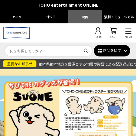
TOHO entertainment ONLINE
アニメ
ゴジラ
映画
演劇・ミュージカル
LOGIN
CART
MENU
商品を探す
熊本県熊本地方を震源とする地震の影響による配送遅延に