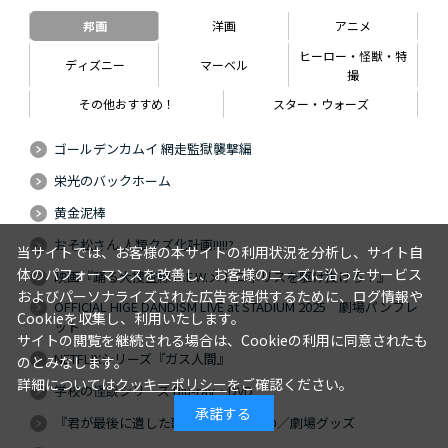
邦画
洋画
アニメ
ヒーロー・怪獣・特
ディズニー
マーベル
撮
その他おすすめ！
スター・ウォーズ
ゴールデンカムイ 網走監獄襲撃編
栄光のバックホーム
黄金泥棒
おそ松さん 人類クズ化計画!!!!!?
当サイトでは、お客様の本サイトの利用状況を分析し、サイト自
体のパフォーマンスを改善し、お客様のニーズに沿ったサービス
映画『踊る大捜査線 N.E.W.メトロポリスを駆け抜けろ！』
およびパーソナライズされた広告を提供するために、ログ情報や
OFFICIAL HIGE DANDISM LIVE at STADIUM 2025 劇場パンフレ
Cookieを収集し、利用いたします。
ット
サイトの閲覧を継続される場合は、Cookieの利用に同意されたも
NETFLIXシリーズ『ガス人間』
のとみなします。
詳細については
クッキーポリシー
をご確認ください。
学校の怪談シリーズ Blu-ray・DVD
承諾する
『君が最後に遺した歌』Blu-ray・DVD／劇場グッズ