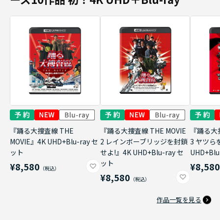
『踊る大捜査線 THE
『踊る大捜査線 THE MOVIE
『踊る大捜
MOVIE』4K UHD+Blu-ray セ
2 レインボーブリッジを封鎖
3 ヤツら
ット
せよ!』4K UHD+Blu-ray セ
UHD+Bl
ット
¥8,580
¥8,58
¥8,580
作品一覧を見る