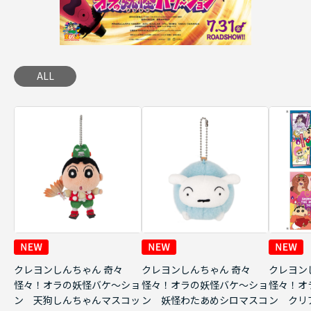
ALL
クレヨンしんちゃん 奇々
クレヨンしんちゃん 奇々
クレヨン
怪々！オラの妖怪バケ～ショ
怪々！オラの妖怪バケ～ショ
怪々！オ
ン 天狗しんちゃんマスコッ
ン 妖怪わたあめシロマスコ
ン クリ