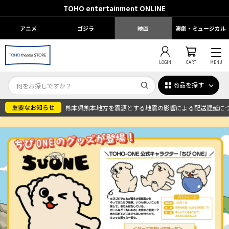
TOHO entertainment ONLINE
アニメ
ゴジラ
映画
演劇・ミュージカル
LOGIN
CART
MENU
商品を探す
熊本県熊本地方を震源とする地震の影響による配送遅延に