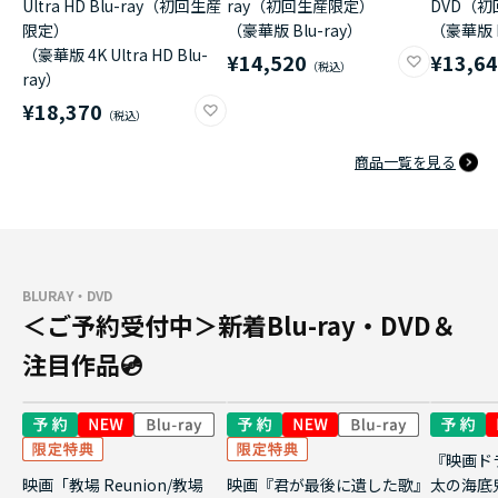
Ultra HD Blu-ray（初回生産
ray（初回生産限定）
DVD（
限定）
（豪華版 Blu-ray）
（豪華版 
（豪華版 4K Ultra HD Blu-
¥14,520
¥13,6
ray）
¥18,370
商品一覧を見る
BLURAY・DVD
＜ご予約受付中＞新着Blu-ray・DVD＆
注目作品💿
『映画ド
映画「教場 Reunion/教場
映画『君が最後に遺した歌』
太の海底