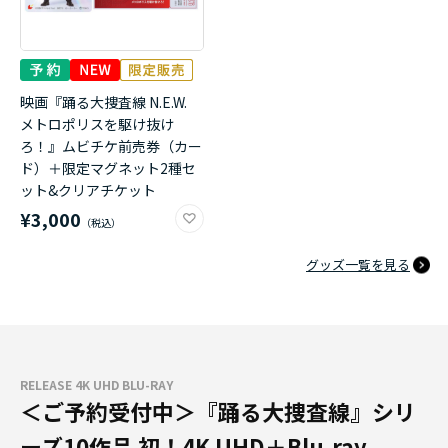
映画『踊る大捜査線 N.E.W.
メトロポリスを駆け抜け
ろ！』ムビチケ前売券（カー
ド）＋限定マグネット2種セ
ット&クリアチケット
¥3,000
グッズ一覧を見る
RELEASE 4K UHD BLU-RAY
＜ご予約受付中＞『踊る大捜査線』シリ
ーズ10作品 初！4K UHD＋Blu-ray