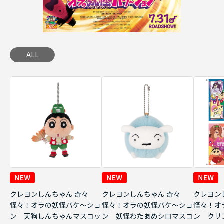
ALL
クレヨンしんちゃん 奇々
クレヨンしんちゃん 奇々
クレヨン
怪々！オラの妖怪バケ～ショ
怪々！オラの妖怪バケ～ショ
怪々！オ
ン 天狗しんちゃんマスコッ
ン 妖怪わたあめシロマスコ
ン クリ