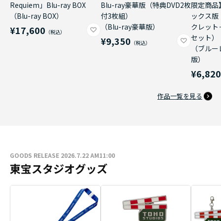
Requiem」Blu-ray BOX
Blu-ray豪華版（特典DVD2枚
限定商品
（Blu-ray BOX）
付3枚組）
ックス版
（Blu-ray豪華版）
クレット
¥17,600
セット）
¥9,350
（ブルー
版）
¥6,82
作品一覧を見る
GOODS RELEASE 2026.7.22 AM11:00
東宝スタジオグッズ