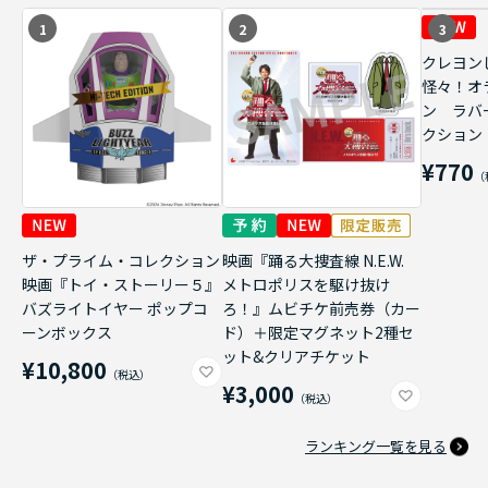
1
2
3
クレヨン
怪々！オ
ン ラバ
クション
¥770
ザ・プライム・コレクション
映画『踊る大捜査線 N.E.W.
映画『トイ・ストーリー５』
メトロポリスを駆け抜け
バズライトイヤー ポップコ
ろ！』ムビチケ前売券（カー
ーンボックス
ド）＋限定マグネット2種セ
ット&クリアチケット
¥10,800
¥3,000
ランキング一覧を見る