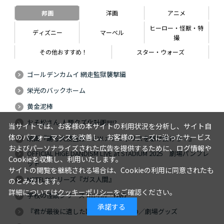
邦画
洋画
アニメ
ヒーロー・怪獣・特
ディズニー
マーベル
撮
その他おすすめ！
スター・ウォーズ
ゴールデンカムイ 網走監獄襲撃編
栄光のバックホーム
黄金泥棒
おそ松さん 人類クズ化計画!!!!!?
当サイトでは、お客様の本サイトの利用状況を分析し、サイト自
体のパフォーマンスを改善し、お客様のニーズに沿ったサービス
映画『踊る大捜査線 N.E.W.メトロポリスを駆け抜けろ！』
およびパーソナライズされた広告を提供するために、ログ情報や
OFFICIAL HIGE DANDISM LIVE at STADIUM 2025 劇場パンフレ
Cookieを収集し、利用いたします。
ット
サイトの閲覧を継続される場合は、Cookieの利用に同意されたも
NETFLIXシリーズ『ガス人間』
のとみなします。
詳細については
クッキーポリシー
をご確認ください。
学校の怪談シリーズ Blu-ray・DVD
承諾する
『君が最後に遺した歌』Blu-ray・DVD／劇場グッズ