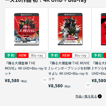
『踊る大捜査線 THE
『踊る大捜査線 THE MOVIE
『踊る大捜
MOVIE』4K UHD+Blu-ray セ
2 レインボーブリッジを封鎖
3 ヤツら
ット
せよ!』4K UHD+Blu-ray セ
UHD+Bl
ット
¥8,580
¥8,58
¥8,580
作品一覧を見る