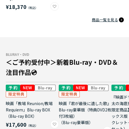
¥18,370
商品一覧を見る
BLURAY・DVD
＜ご予約受付中＞新着Blu-ray・DVD＆
注目作品💿
『映画ド
映画「教場 Reunion/教場
映画『君が最後に遺した歌』
太の海底
Requiem」Blu-ray BOX
Blu-ray豪華版（特典DVD2枚
限定商品
（Blu-ray BOX）
付3枚組）
ックス版
（Blu-ray豪華版）
クレット
¥17,600
セット）