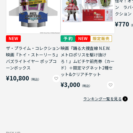
怪々！オ
ン ラバ
クション
¥770
ザ・プライム・コレクション
映画『踊る大捜査線 N.E.W.
映画『トイ・ストーリー５』
メトロポリスを駆け抜け
バズライトイヤー ポップコ
ろ！』ムビチケ前売券（カー
ーンボックス
ド）＋限定マグネット2種セ
ット&クリアチケット
¥10,800
¥3,000
ランキング一覧を見る
PICK UP