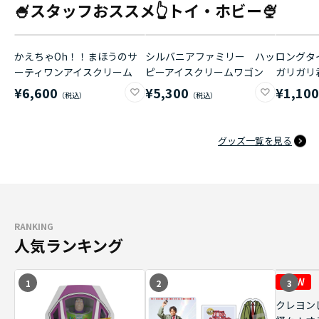
🍧スタッフおススメ👆トイ・ホビー🍨
かえちゃOh！！まほうのサ
シルバニアファミリー ハッ
ロングタイ
ーティワンアイスクリーム
ピーアイスクリームワゴン
ガリガリ
¥6,600
¥5,300
¥1,10
グッズ一覧を見る
RANKING
人気ランキング
1
2
3
クレヨン