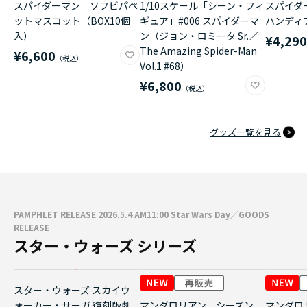
スパイダーマン ソフビパペ
1/10スケール「シーン・フィ
スパイダ
ットマスコット（BOX10個
ギュア」#006 スパイダーマ
ハンディ
入）
ン（ジョン・ロミータ Sr.／
¥4,29
The Amazing Spider-Man
¥6,600
Vol.1 #68）
¥6,800
グッズ一覧を見る
PAMPHLET RELEASE 2026.5.4 AM11:00 Star Wars Day／GOODS
RELEASE
スター・ウォーズ シリーズ
スター・ウォーズ スカイウ
ォーカー・サーガ 復刻版劇
マンダロリアン シーズン
マンダロ