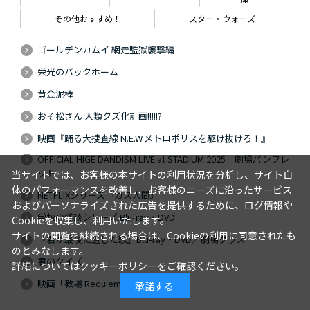
その他おすすめ！
スター・ウォーズ
ゴールデンカムイ 網走監獄襲撃編
栄光のバックホーム
黄金泥棒
おそ松さん 人類クズ化計画!!!!!?
映画『踊る大捜査線 N.E.W.メトロポリスを駆け抜けろ！』
OFFICIAL HIGE DANDISM LIVE at STADIUM 2025 劇場パンフレ
ット
当サイトでは、お客様の本サイトの利用状況を分析し、サイト自
体のパフォーマンスを改善し、お客様のニーズに沿ったサービス
NETFLIXシリーズ『ガス人間』
およびパーソナライズされた広告を提供するために、ログ情報や
学校の怪談シリーズ Blu-ray・DVD
Cookieを収集し、利用いたします。
サイトの閲覧を継続される場合は、Cookieの利用に同意されたも
『君が最後に遺した歌』Blu-ray・DVD／劇場グッズ
のとみなします。
君のクイズ
詳細については
クッキーポリシー
をご確認ください。
映画「教場 Requiem」
承諾する