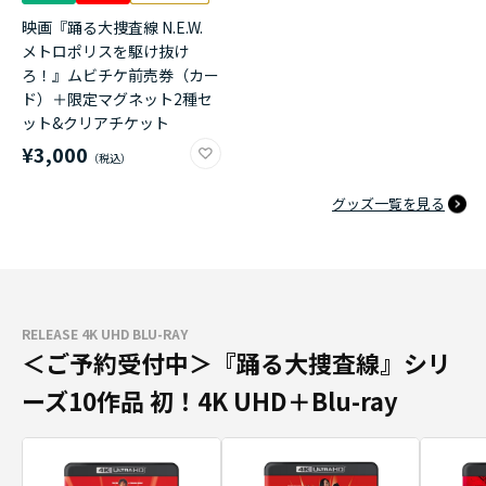
映画『踊る大捜査線 N.E.W.
メトロポリスを駆け抜け
ろ！』ムビチケ前売券（カー
ド）＋限定マグネット2種セ
ット&クリアチケット
¥3,000
グッズ一覧を見る
RELEASE 4K UHD BLU-RAY
＜ご予約受付中＞『踊る大捜査線』シリ
ーズ10作品 初！4K UHD＋Blu-ray