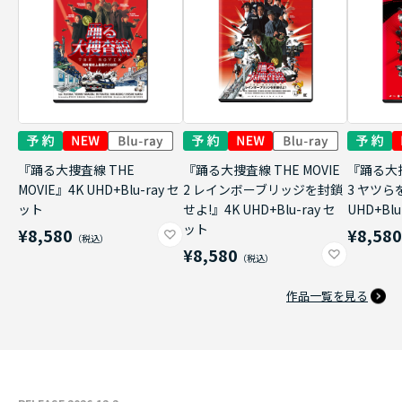
『踊る大捜査線 THE
『踊る大捜査線 THE MOVIE
『踊る大捜
MOVIE』4K UHD+Blu-ray セ
2 レインボーブリッジを封鎖
3 ヤツら
ット
せよ!』4K UHD+Blu-ray セ
UHD+Bl
ット
¥8,580
¥8,58
¥8,580
作品一覧を見る