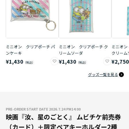
ミニオン クリアポーチ パ
ミニオン クリアポーチ ク
ミニオン
ンケーキ
リームソーダ
クリーム
¥1,430
¥1,430
¥2,75
グッズ一覧を見る
PRE-ORDER START DATE 2026.7.24 PM14:00
映画『汝、星のごとく』 ムビチケ前売券
（カード）＋限定ペアキーホルダー2種