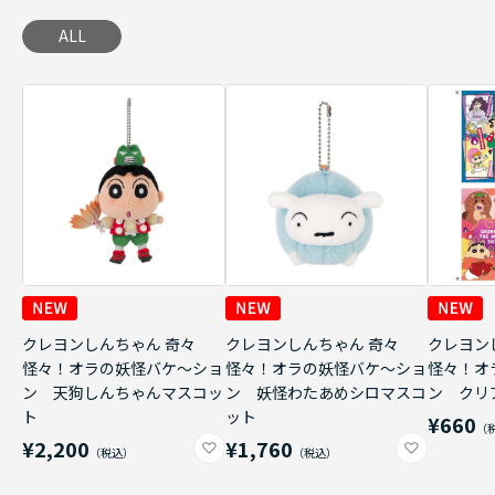
ALL
クレヨンしんちゃん 奇々
クレヨンしんちゃん 奇々
クレヨン
怪々！オラの妖怪バケ～ショ
怪々！オラの妖怪バケ～ショ
怪々！オ
ン 天狗しんちゃんマスコッ
ン 妖怪わたあめシロマスコ
ン クリ
ト
ット
¥660
¥2,200
¥1,760