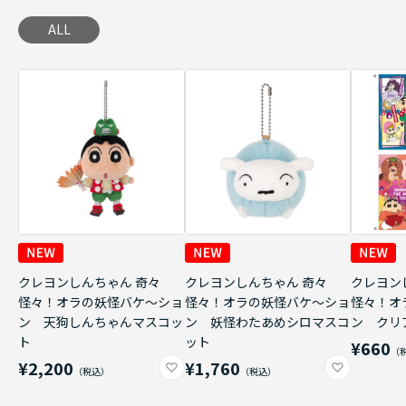
ALL
クレヨンしんちゃん 奇々
クレヨンしんちゃん 奇々
クレヨン
怪々！オラの妖怪バケ～ショ
怪々！オラの妖怪バケ～ショ
怪々！オ
ン 天狗しんちゃんマスコッ
ン 妖怪わたあめシロマスコ
ン クリ
ト
ット
¥660
¥2,200
¥1,760