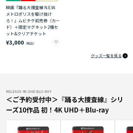
映画『踊る大捜査線 N.E.W.
メトロポリスを駆け抜け
ろ！』ムビチケ前売券（カー
ド）＋限定マグネット2種セ
ット&クリアチケット
¥3,000
グッズ一覧を見る
RELEASE 4K UHD BLU-RAY
＜ご予約受付中＞『踊る大捜査線』シリ
ーズ10作品 初！4K UHD＋Blu-ray