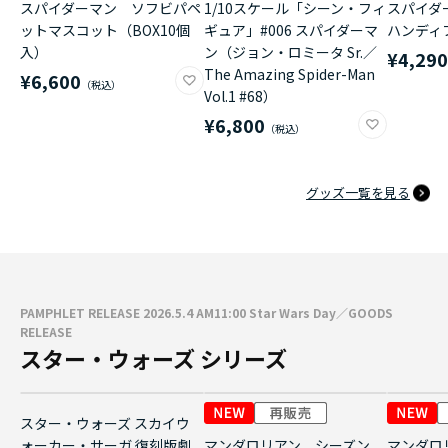
スパイダーマン ソフビパペ
1/10スケール「シーン・フィ
スパイダ
ットマスコット（BOX10個
ギュア」#006 スパイダーマ
ハンディ
入）
ン（ジョン・ロミータ Sr.／
¥4,29
The Amazing Spider-Man
¥6,600
Vol.1 #68）
¥6,800
グッズ一覧を見る
PAMPHLET RELEASE 2026.5.4 AM11:00 Star Wars Day／GOODS
RELEASE
スター・ウォーズ シリーズ
スター・ウォーズ スカイウ
ォーカー・サーガ 復刻版劇
マンダロリアン シーズン
マンダロ