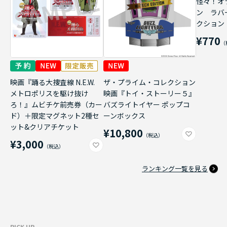
怪々！オ
ン ラバ
クション
¥770
映画『踊る大捜査線 N.E.W.
ザ・プライム・コレクション
メトロポリスを駆け抜け
映画『トイ・ストーリー５』
ろ！』ムビチケ前売券（カー
バズライトイヤー ポップコ
ド）＋限定マグネット2種セ
ーンボックス
ット&クリアチケット
¥10,800
¥3,000
ランキング一覧を見る
PICK UP