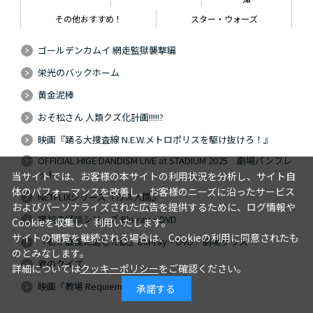
その他おすすめ！
スター・ウォーズ
ゴールデンカムイ 網走監獄襲撃編
栄光のバックホーム
黄金泥棒
おそ松さん 人類クズ化計画!!!!!?
映画『踊る大捜査線 N.E.W.メトロポリスを駆け抜けろ！』
OFFICIAL HIGE DANDISM LIVE at STADIUM 2025 劇場パンフレ
ット
当サイトでは、お客様の本サイトの利用状況を分析し、サイト自
体のパフォーマンスを改善し、お客様のニーズに沿ったサービス
NETFLIXシリーズ『ガス人間』
およびパーソナライズされた広告を提供するために、ログ情報や
学校の怪談シリーズ Blu-ray・DVD
Cookieを収集し、利用いたします。
サイトの閲覧を継続される場合は、Cookieの利用に同意されたも
『君が最後に遺した歌』Blu-ray・DVD／劇場グッズ
のとみなします。
君のクイズ
詳細については
クッキーポリシー
をご確認ください。
映画「教場 Requiem」
承諾する