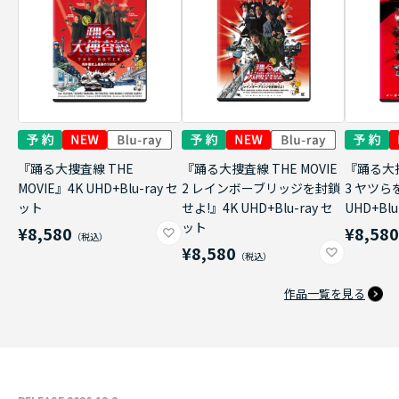
『踊る大捜査線 THE
『踊る大捜査線 THE MOVIE
『踊る大捜
MOVIE』4K UHD+Blu-ray セ
2 レインボーブリッジを封鎖
3 ヤツら
ット
せよ!』4K UHD+Blu-ray セ
UHD+Bl
ット
¥8,580
¥8,58
¥8,580
作品一覧を見る