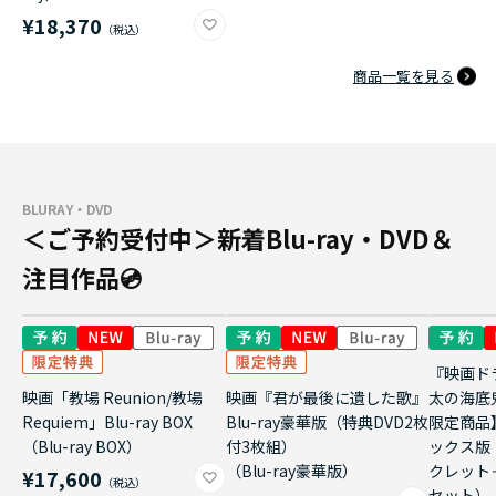
¥18,370
商品一覧を見る
BLURAY・DVD
＜ご予約受付中＞新着Blu-ray・DVD＆
注目作品💿
『映画ド
映画「教場 Reunion/教場
映画『君が最後に遺した歌』
太の海底
Requiem」Blu-ray BOX
Blu-ray豪華版（特典DVD2枚
限定商品
（Blu-ray BOX）
付3枚組）
ックス版
（Blu-ray豪華版）
クレット
¥17,600
セット）