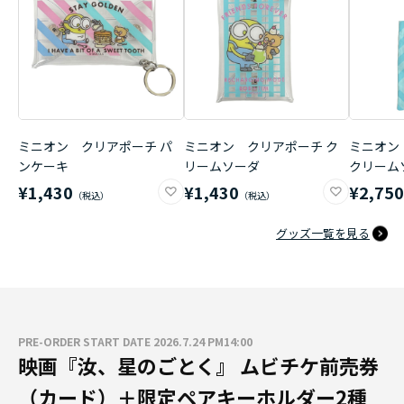
ミニオン クリアポーチ パ
ミニオン クリアポーチ ク
ミニオン
ンケーキ
リームソーダ
クリーム
¥1,430
¥1,430
¥2,75
グッズ一覧を見る
PRE-ORDER START DATE 2026.7.24 PM14:00
映画『汝、星のごとく』 ムビチケ前売券
（カード）＋限定ペアキーホルダー2種