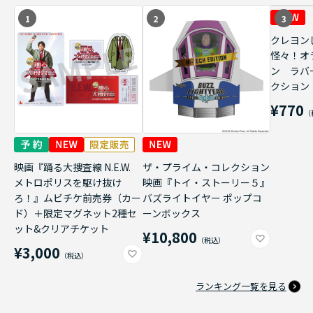
1
2
3
クレヨン
怪々！オ
ン ラバ
クション
¥770
映画『踊る大捜査線 N.E.W.
ザ・プライム・コレクション
メトロポリスを駆け抜け
映画『トイ・ストーリー５』
ろ！』ムビチケ前売券（カー
バズライトイヤー ポップコ
ド）＋限定マグネット2種セ
ーンボックス
ット&クリアチケット
¥10,800
¥3,000
ランキング一覧を見る