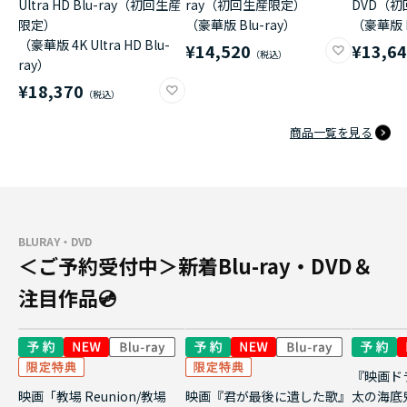
Ultra HD Blu-ray（初回生産
ray（初回生産限定）
DVD（
限定）
（豪華版 Blu-ray）
（豪華版 
（豪華版 4K Ultra HD Blu-
¥14,520
¥13,6
ray）
¥18,370
商品一覧を見る
BLURAY・DVD
＜ご予約受付中＞新着Blu-ray・DVD＆
注目作品💿
『映画ド
映画「教場 Reunion/教場
映画『君が最後に遺した歌』
太の海底