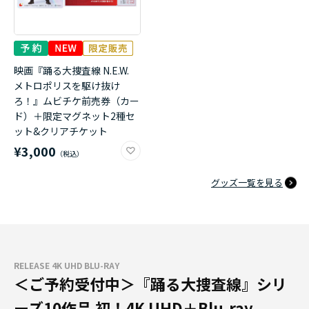
映画『踊る大捜査線 N.E.W.
メトロポリスを駆け抜け
ろ！』ムビチケ前売券（カー
ド）＋限定マグネット2種セ
ット&クリアチケット
¥3,000
グッズ一覧を見る
RELEASE 4K UHD BLU-RAY
＜ご予約受付中＞『踊る大捜査線』シリ
ーズ10作品 初！4K UHD＋Blu-ray