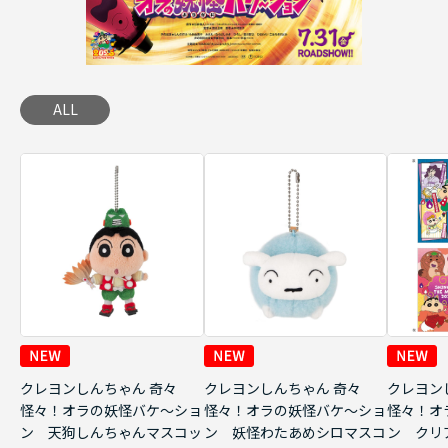
ALL
クレヨンしんちゃん 奇々
クレヨンしんちゃん 奇々
クレヨン
怪々！オラの妖怪バケ～ショ
怪々！オラの妖怪バケ～ショ
怪々！オ
ン 天狗しんちゃんマスコッ
ン 妖怪わたあめシロマスコ
ン クリ