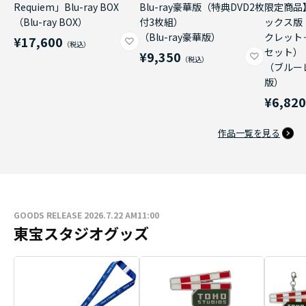
Requiem」Blu-ray BOX
Blu-ray豪華版（特典DVD2枚
限定商品
（Blu-ray BOX）
付3枚組）
ックス版
（Blu-ray豪華版）
クレット
¥17,600
セット）
¥9,350
（ブルー
版）
¥6,82
作品一覧を見る
GOODS RELEASE 2026.7.22 AM11:00
東宝スタジオグッズ