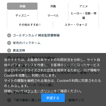
邦画
洋画
アニメ
ヒーロー・怪獣・特
ディズニー
マーベル
撮
その他おすすめ！
スター・ウォーズ
ゴールデンカムイ 網走監獄襲撃編
栄光のバックホーム
黄金泥棒
おそ松さん 人類クズ化計画!!!!!?
当サイトでは、お客様の本サイトの利用状況を分析し、サイト自
体のパフォーマンスを改善し、お客様のニーズに沿ったサービス
映画『踊る大捜査線 N.E.W.メトロポリスを駆け抜けろ！』
およびパーソナライズされた広告を提供するために、ログ情報や
OFFICIAL HIGE DANDISM LIVE at STADIUM 2025 劇場パンフレ
Cookieを収集し、利用いたします。
ット
サイトの閲覧を継続される場合は、Cookieの利用に同意されたも
NETFLIXシリーズ『ガス人間』
のとみなします。
詳細については
クッキーポリシー
をご確認ください。
学校の怪談シリーズ Blu-ray・DVD
承諾する
『君が最後に遺した歌』Blu-ray・DVD／劇場グッズ