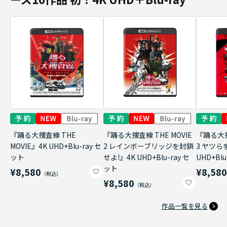
『踊る大捜査線 THE
『踊る大捜査線 THE MOVIE
『踊る大捜
MOVIE』4K UHD+Blu-ray セ
2 レインボーブリッジを封鎖
3 ヤツら
ット
せよ!』4K UHD+Blu-ray セ
UHD+Bl
ット
¥8,580
¥8,58
¥8,580
作品一覧を見る