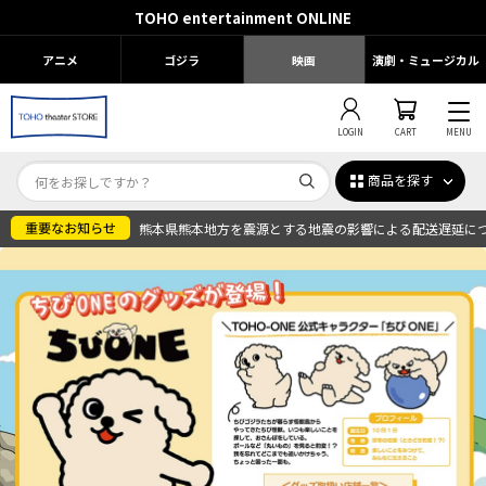
TOHO entertainment ONLINE
アニメ
ゴジラ
映画
演劇・ミュージカル
LOGIN
CART
MENU
商品を探す
熊本県熊本地方を震源とする地震の影響による配送遅延に