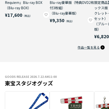
Requiem」Blu-ray BOX
Blu-ray豪華版（特典DVD2枚
限定商品
（Blu-ray BOX）
付3枚組）
ックス版
（Blu-ray豪華版）
クレット
¥17,600
セット）
¥9,350
（ブルー
版）
¥6,82
作品一覧を見る
GOODS RELEASE 2026.7.22 AM11:00
東宝スタジオグッズ