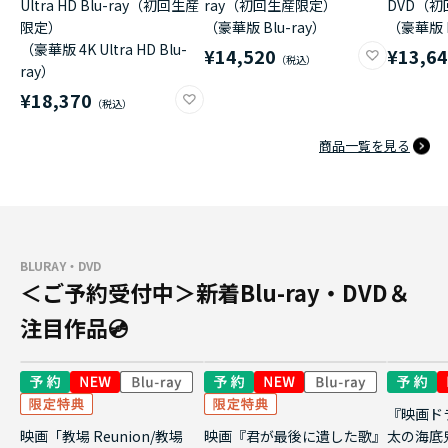
Ultra HD Blu-ray（初回生産
ray（初回生産限定）
DVD（
限定）
（豪華版 Blu-ray）
（豪華版 
（豪華版 4K Ultra HD Blu-
¥14,520
¥13,6
ray）
¥18,370
商品一覧を見る
BLURAY・DVD
＜ご予約受付中＞新着Blu-ray・DVD＆
注目作品💿
『映画ド
映画「教場 Reunion/教場
映画『君が最後に遺した歌』
太の海底