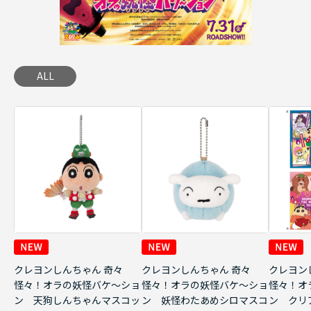
ALL
クレヨンしんちゃん 奇々
クレヨンしんちゃん 奇々
クレヨン
怪々！オラの妖怪バケ～ショ
怪々！オラの妖怪バケ～ショ
怪々！オ
ン 天狗しんちゃんマスコッ
ン 妖怪わたあめシロマスコ
ン クリ