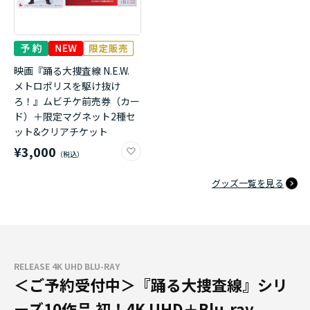
映画『踊る大捜査線 N.E.W.
メトロポリスを駆け抜け
ろ！』ムビチケ前売券（カー
ド）＋限定マグネット2種セ
ット&クリアチケット
¥3,000
グッズ一覧を見る
RELEASE 4K UHD BLU-RAY
＜ご予約受付中＞『踊る大捜査線』シリ
ーズ10作品 初！4K UHD＋Blu-ray