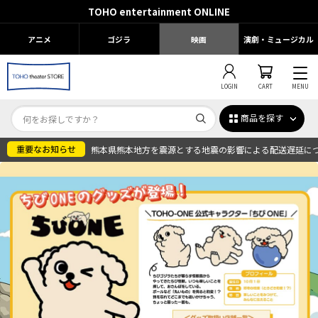
TOHO entertainment ONLINE
アニメ
ゴジラ
映画
演劇・ミュージカル
LOGIN
CART
MENU
商品を探す
熊本県熊本地方を震源とする地震の影響による配送遅延に