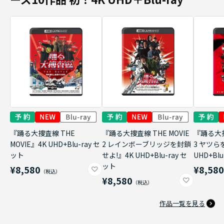
『踊る大捜査線 THE
『踊る大捜査線 THE MOVIE
『踊る大捜
MOVIE』4K UHD+Blu-ray セ
2 レインボーブリッジを封鎖
3 ヤツら
ット
せよ!』4K UHD+Blu-ray セ
UHD+Bl
ット
¥8,580
¥8,58
¥8,580
作品一覧を見る