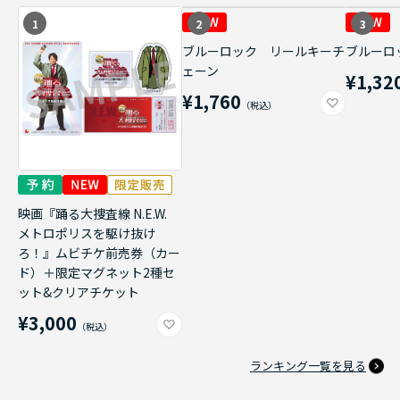
1
2
3
ブルーロック リールキーチ
ブルーロ
ェーン
¥1,32
¥1,760
映画『踊る大捜査線 N.E.W.
メトロポリスを駆け抜け
ろ！』ムビチケ前売券（カー
ド）＋限定マグネット2種セ
ット&クリアチケット
¥3,000
ランキング一覧を見る