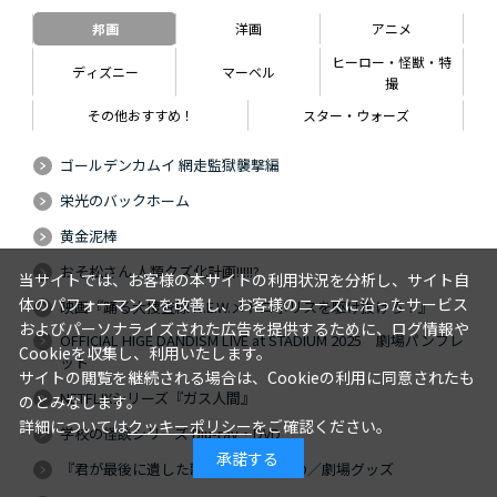
邦画
洋画
アニメ
ヒーロー・怪獣・特
ディズニー
マーベル
撮
その他おすすめ！
スター・ウォーズ
ゴールデンカムイ 網走監獄襲撃編
栄光のバックホーム
黄金泥棒
おそ松さん 人類クズ化計画!!!!!?
当サイトでは、お客様の本サイトの利用状況を分析し、サイト自
体のパフォーマンスを改善し、お客様のニーズに沿ったサービス
映画『踊る大捜査線 N.E.W.メトロポリスを駆け抜けろ！』
およびパーソナライズされた広告を提供するために、ログ情報や
OFFICIAL HIGE DANDISM LIVE at STADIUM 2025 劇場パンフレ
Cookieを収集し、利用いたします。
ット
サイトの閲覧を継続される場合は、Cookieの利用に同意されたも
NETFLIXシリーズ『ガス人間』
のとみなします。
詳細については
クッキーポリシー
をご確認ください。
学校の怪談シリーズ Blu-ray・DVD
承諾する
『君が最後に遺した歌』Blu-ray・DVD／劇場グッズ