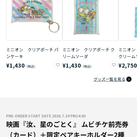
ミニオン クリアポーチ パ
ミニオン クリアポーチ ク
ミニオン
ンケーキ
リームソーダ
クリーム
¥1,430
¥1,430
¥2,75
グッズ一覧を見る
PRE-ORDER START DATE 2026.7.24 PM14:00
映画『汝、星のごとく』 ムビチケ前売券
（カード）＋限定ペアキーホルダー2種