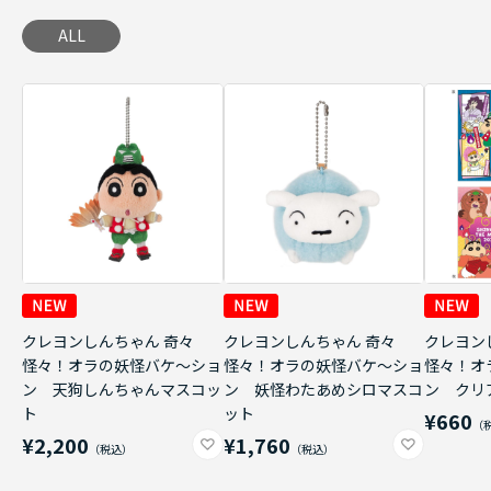
ALL
クレヨンしんちゃん 奇々
クレヨンしんちゃん 奇々
クレヨン
怪々！オラの妖怪バケ～ショ
怪々！オラの妖怪バケ～ショ
怪々！オ
ン 天狗しんちゃんマスコッ
ン 妖怪わたあめシロマスコ
ン クリ
ト
ット
¥660
¥2,200
¥1,760