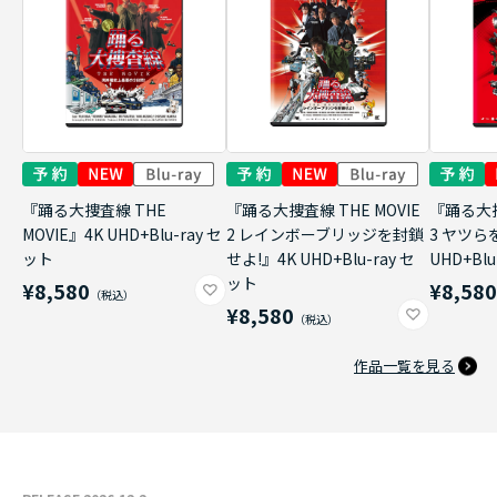
『踊る大捜査線 THE
『踊る大捜査線 THE MOVIE
『踊る大捜
MOVIE』4K UHD+Blu-ray セ
2 レインボーブリッジを封鎖
3 ヤツら
ット
せよ!』4K UHD+Blu-ray セ
UHD+Bl
ット
¥8,580
¥8,58
¥8,580
作品一覧を見る