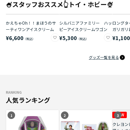
🍧スタッフおススメ👆トイ・ホビー🍨
かえちゃOh！！まほうのサ
シルバニアファミリー ハッ
ロングタイ
ーティワンアイスクリーム
ピーアイスクリームワゴン
ガリガリ
¥6,600
¥5,300
¥1,10
グッズ一覧を見る
RANKING
人気ランキング
1
2
3
クレヨン