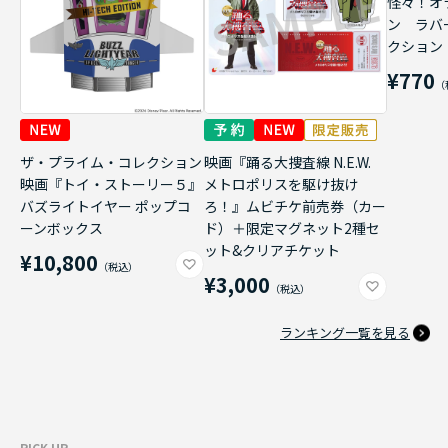
怪々！オ
ン ラバ
クション
¥770
ザ・プライム・コレクション
映画『踊る大捜査線 N.E.W.
映画『トイ・ストーリー５』
メトロポリスを駆け抜け
バズライトイヤー ポップコ
ろ！』ムビチケ前売券（カー
ーンボックス
ド）＋限定マグネット2種セ
ット&クリアチケット
¥10,800
¥3,000
ランキング一覧を見る
PICK UP