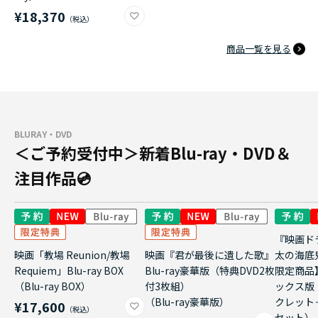
¥18,370
商品一覧を見る
BLURAY・DVD
＜ご予約受付中＞新着Blu-ray・DVD＆
注目作品💿
『映画ド
映画「教場 Reunion/教場
映画『君が最後に遺した歌』
太の海底
Requiem」Blu-ray BOX
Blu-ray豪華版（特典DVD2枚
限定商品
（Blu-ray BOX）
付3枚組）
ックス版
（Blu-ray豪華版）
クレット
¥17,600
セット）