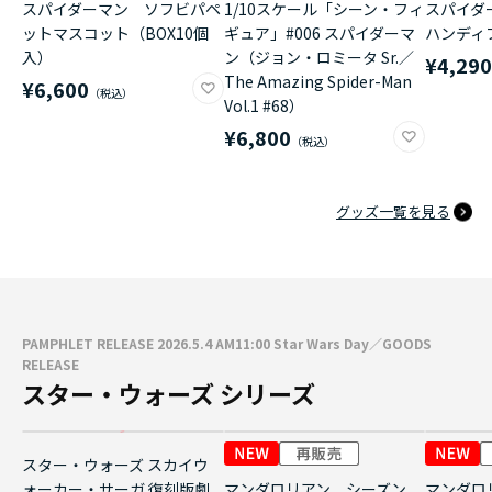
スパイダーマン ソフビパペ
1/10スケール「シーン・フィ
スパイダ
ットマスコット（BOX10個
ギュア」#006 スパイダーマ
ハンディ
入）
ン（ジョン・ロミータ Sr.／
¥4,29
The Amazing Spider-Man
¥6,600
Vol.1 #68）
¥6,800
グッズ一覧を見る
PAMPHLET RELEASE 2026.5.4 AM11:00 Star Wars Day／GOODS
RELEASE
スター・ウォーズ シリーズ
スター・ウォーズ スカイウ
ォーカー・サーガ 復刻版劇
マンダロリアン シーズン
マンダロ