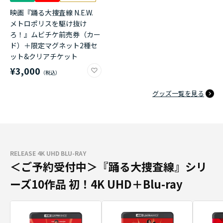
映画『踊る大捜査線 N.E.W.
メトロポリスを駆け抜け
ろ！』ムビチケ前売券（カー
ド）＋限定マグネット2種セ
ット&クリアチケット
¥3,000
グッズ一覧を見る
RELEASE 4K UHD BLU-RAY
＜ご予約受付中＞『踊る大捜査線』シリ
ーズ10作品 初！4K UHD＋Blu-ray