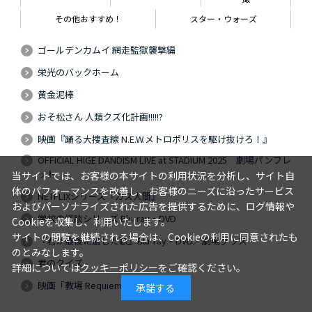
その他おすすめ！
スター・ウォーズ
ゴールデンカムイ 網走監獄襲撃編
栄光のバックホーム
黄金泥棒
おそ松さん 人類クズ化計画!!!!!?
映画『踊る大捜査線 N.E.W.メトロポリスを駆け抜けろ！』
OFFICIAL HIGE DANDISM LIVE at STADIUM 2025 劇場パンフレ
ット
当サイトでは、お客様の本サイトの利用状況を分析し、サイト自
体のパフォーマンスを改善し、お客様のニーズに沿ったサービス
NETFLIXシリーズ『ガス人間』
およびパーソナライズされた広告を提供するために、ログ情報や
学校の怪談シリーズ Blu-ray・DVD
Cookieを収集し、利用いたします。
サイトの閲覧を継続される場合は、Cookieの利用に同意されたも
『君が最後に遺した歌』Blu-ray・DVD／劇場グッズ
のとみなします。
君のクイズ
詳細については
クッキーポリシー
をご確認ください。
映画「教場 Requiem」
承諾する