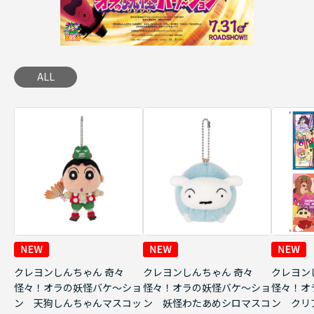
ALL
クレヨンしんちゃん 奇々
クレヨンしんちゃん 奇々
クレヨン
怪々！オラの妖怪バケ～ショ
怪々！オラの妖怪バケ～ショ
怪々！オ
ン 天狗しんちゃんマスコッ
ン 妖怪わたあめシロマスコ
ン クリ