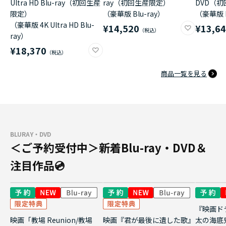
Ultra HD Blu-ray（初回生産
ray（初回生産限定）
DVD（
限定）
（豪華版 Blu-ray）
（豪華版 
（豪華版 4K Ultra HD Blu-
¥14,520
¥13,6
ray）
¥18,370
商品一覧を見る
BLURAY・DVD
＜ご予約受付中＞新着Blu-ray・DVD＆
注目作品💿
『映画ド
映画「教場 Reunion/教場
映画『君が最後に遺した歌』
太の海底