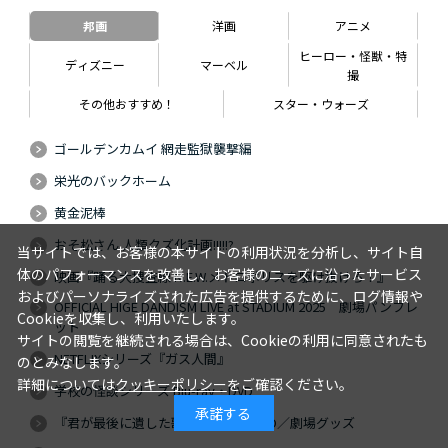
邦画
洋画
アニメ
ヒーロー・怪獣・特
ディズニー
マーベル
撮
その他おすすめ！
スター・ウォーズ
ゴールデンカムイ 網走監獄襲撃編
栄光のバックホーム
黄金泥棒
おそ松さん 人類クズ化計画!!!!!?
当サイトでは、お客様の本サイトの利用状況を分析し、サイト自
体のパフォーマンスを改善し、お客様のニーズに沿ったサービス
映画『踊る大捜査線 N.E.W.メトロポリスを駆け抜けろ！』
およびパーソナライズされた広告を提供するために、ログ情報や
OFFICIAL HIGE DANDISM LIVE at STADIUM 2025 劇場パンフレ
Cookieを収集し、利用いたします。
ット
サイトの閲覧を継続される場合は、Cookieの利用に同意されたも
NETFLIXシリーズ『ガス人間』
のとみなします。
詳細については
クッキーポリシー
をご確認ください。
学校の怪談シリーズ Blu-ray・DVD
承諾する
『君が最後に遺した歌』Blu-ray・DVD／劇場グッズ