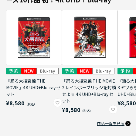
『踊る大捜査線 THE
『踊る大捜査線 THE MOVIE
『踊る大捜
MOVIE』4K UHD+Blu-ray セ
2 レインボーブリッジを封鎖
3 ヤツら
ット
せよ!』4K UHD+Blu-ray セ
UHD+Bl
ット
¥8,580
¥8,58
¥8,580
作品一覧を見る