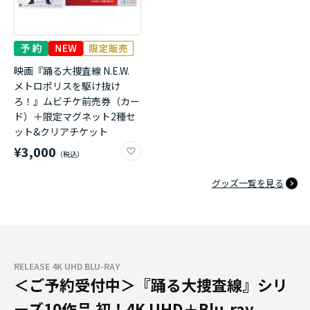
映画『踊る大捜査線 N.E.W.
メトロポリスを駆け抜け
ろ！』ムビチケ前売券（カー
ド）＋限定マグネット2種セ
ット&クリアチケット
¥3,000
グッズ一覧を見る
RELEASE 4K UHD BLU-RAY
＜ご予約受付中＞『踊る大捜査線』シリ
ーズ10作品 初！4K UHD＋Blu-ray