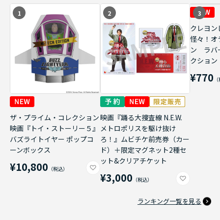
1
2
3
クレヨン
怪々！オ
ン ラバ
クション
¥770
ザ・プライム・コレクション
映画『踊る大捜査線 N.E.W.
映画『トイ・ストーリー５』
メトロポリスを駆け抜け
バズライトイヤー ポップコ
ろ！』ムビチケ前売券（カー
ーンボックス
ド）＋限定マグネット2種セ
ット&クリアチケット
¥10,800
¥3,000
ランキング一覧を見る