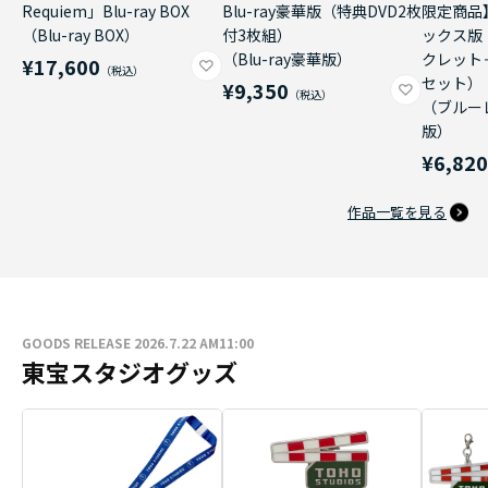
Requiem」Blu-ray BOX
Blu-ray豪華版（特典DVD2枚
限定商品
（Blu-ray BOX）
付3枚組）
ックス版
（Blu-ray豪華版）
クレット
¥17,600
セット）
¥9,350
（ブルー
版）
¥6,82
作品一覧を見る
GOODS RELEASE 2026.7.22 AM11:00
東宝スタジオグッズ