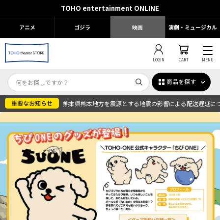
TOHO entertainment ONLINE
アニメ
ゴジラ
映画
演劇・ミュージカル
LOGIN
CART
MENU
商品を探す
熊本県熊本地方を震源とする地震の影響による配送遅延に