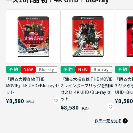
『踊る大捜査線 THE
『踊る大捜査線 THE MOVIE
『踊る大捜
MOVIE』4K UHD+Blu-ray セ
2 レインボーブリッジを封鎖
3 ヤツら
ット
せよ!』4K UHD+Blu-ray セ
UHD+Bl
ット
¥8,580
¥8,58
¥8,580
作品一覧を見る