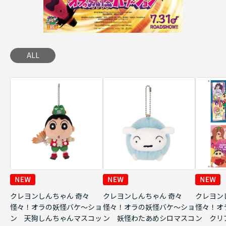
ALL
クレヨンしんちゃん 奇々
クレヨンしんちゃん 奇々
クレヨン
怪々！オラの妖怪バケ～ショ
怪々！オラの妖怪バケ～ショ
怪々！オ
ン 天狗しんちゃんマスコッ
ン 妖怪わたあめシロマスコ
ン クリ