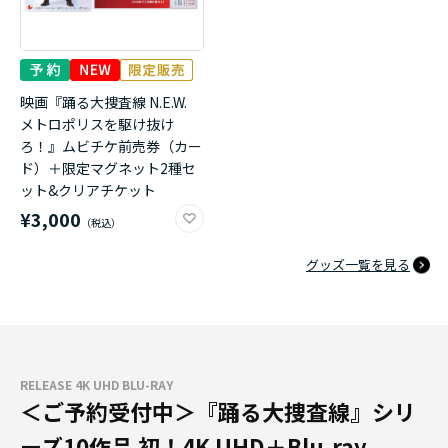
映画『踊る大捜査線 N.E.W.
メトロポリスを駆け抜け
ろ！』ムビチケ前売券（カー
ド）＋限定マグネット2種セ
ット&クリアチケット
¥3,000
グッズ一覧を見る
RELEASE 4K UHD BLU-RAY
＜ご予約受付中＞『踊る大捜査線』シリ
ーズ10作品 初！4K UHD＋Blu-ray