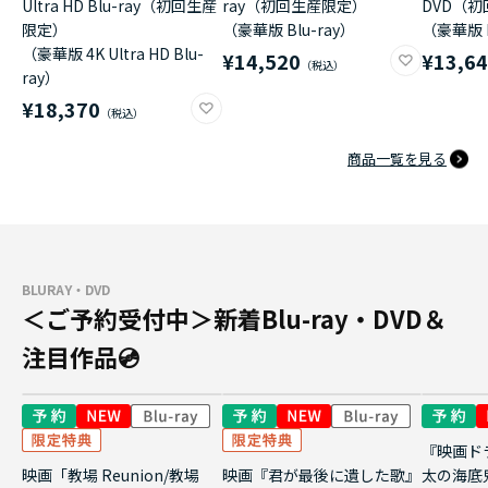
Ultra HD Blu-ray（初回生産
ray（初回生産限定）
DVD（
限定）
（豪華版 Blu-ray）
（豪華版 
（豪華版 4K Ultra HD Blu-
¥14,520
¥13,6
ray）
¥18,370
商品一覧を見る
BLURAY・DVD
＜ご予約受付中＞新着Blu-ray・DVD＆
注目作品💿
『映画ド
映画「教場 Reunion/教場
映画『君が最後に遺した歌』
太の海底