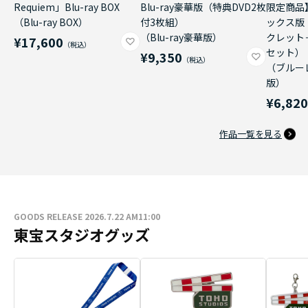
Requiem」Blu-ray BOX
Blu-ray豪華版（特典DVD2枚
限定商品
（Blu-ray BOX）
付3枚組）
ックス版
（Blu-ray豪華版）
クレット
¥17,600
セット）
¥9,350
（ブルー
版）
¥6,82
作品一覧を見る
GOODS RELEASE 2026.7.22 AM11:00
東宝スタジオグッズ