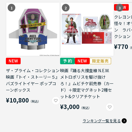
1
2
3
クレヨン
怪々！オ
ン ラバ
クション
¥770
ザ・プライム・コレクション
映画『踊る大捜査線 N.E.W.
映画『トイ・ストーリー５』
メトロポリスを駆け抜け
バズライトイヤー ポップコ
ろ！』ムビチケ前売券（カー
ーンボックス
ド）＋限定マグネット2種セ
ット&クリアチケット
¥10,800
¥3,000
ランキング一覧を見る