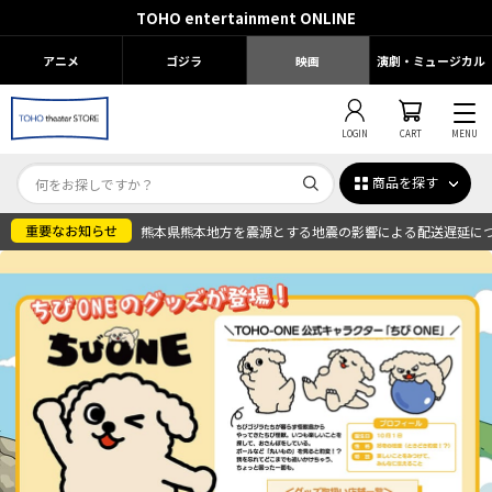
TOHO entertainment ONLINE
アニメ
ゴジラ
映画
演劇・ミュージカル
LOGIN
CART
MENU
商品を探す
熊本県熊本地方を震源とする地震の影響による配送遅延に