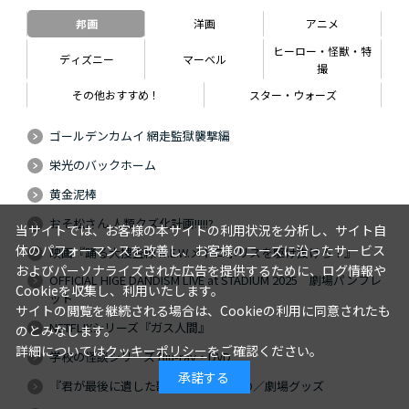
邦画
洋画
アニメ
ヒーロー・怪獣・特
ディズニー
マーベル
撮
その他おすすめ！
スター・ウォーズ
ゴールデンカムイ 網走監獄襲撃編
栄光のバックホーム
黄金泥棒
おそ松さん 人類クズ化計画!!!!!?
当サイトでは、お客様の本サイトの利用状況を分析し、サイト自
体のパフォーマンスを改善し、お客様のニーズに沿ったサービス
映画『踊る大捜査線 N.E.W.メトロポリスを駆け抜けろ！』
およびパーソナライズされた広告を提供するために、ログ情報や
OFFICIAL HIGE DANDISM LIVE at STADIUM 2025 劇場パンフレ
Cookieを収集し、利用いたします。
ット
サイトの閲覧を継続される場合は、Cookieの利用に同意されたも
NETFLIXシリーズ『ガス人間』
のとみなします。
詳細については
クッキーポリシー
をご確認ください。
学校の怪談シリーズ Blu-ray・DVD
承諾する
『君が最後に遺した歌』Blu-ray・DVD／劇場グッズ