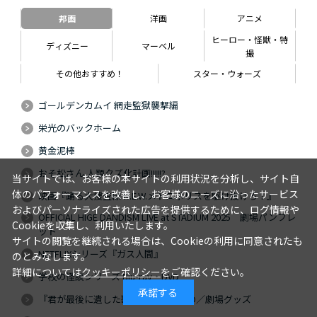
邦画
洋画
アニメ
ヒーロー・怪獣・特
ディズニー
マーベル
撮
その他おすすめ！
スター・ウォーズ
ゴールデンカムイ 網走監獄襲撃編
栄光のバックホーム
黄金泥棒
おそ松さん 人類クズ化計画!!!!!?
当サイトでは、お客様の本サイトの利用状況を分析し、サイト自
体のパフォーマンスを改善し、お客様のニーズに沿ったサービス
映画『踊る大捜査線 N.E.W.メトロポリスを駆け抜けろ！』
およびパーソナライズされた広告を提供するために、ログ情報や
OFFICIAL HIGE DANDISM LIVE at STADIUM 2025 劇場パンフレ
Cookieを収集し、利用いたします。
ット
サイトの閲覧を継続される場合は、Cookieの利用に同意されたも
NETFLIXシリーズ『ガス人間』
のとみなします。
詳細については
クッキーポリシー
をご確認ください。
学校の怪談シリーズ Blu-ray・DVD
承諾する
『君が最後に遺した歌』Blu-ray・DVD／劇場グッズ