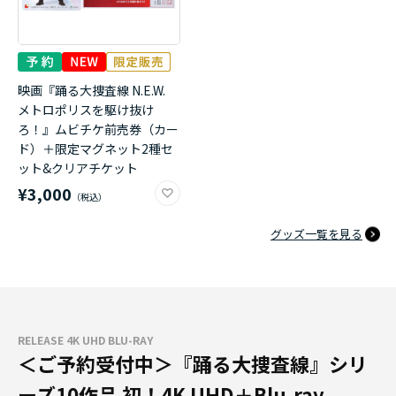
映画『踊る大捜査線 N.E.W.
メトロポリスを駆け抜け
ろ！』ムビチケ前売券（カー
ド）＋限定マグネット2種セ
ット&クリアチケット
¥3,000
グッズ一覧を見る
RELEASE 4K UHD BLU-RAY
＜ご予約受付中＞『踊る大捜査線』シリ
ーズ10作品 初！4K UHD＋Blu-ray