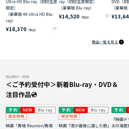
Ultra HD Blu-ray（初回生産
ray（初回生産限定）
DVD（
限定）
（豪華版 Blu-ray）
（豪華版 
（豪華版 4K Ultra HD Blu-
¥14,520
¥13,6
ray）
¥18,370
商品一覧を見る
BLURAY・DVD
＜ご予約受付中＞新着Blu-ray・DVD＆
注目作品💿
『映画ド
映画「教場 Reunion/教場
映画『君が最後に遺した歌』
太の海底