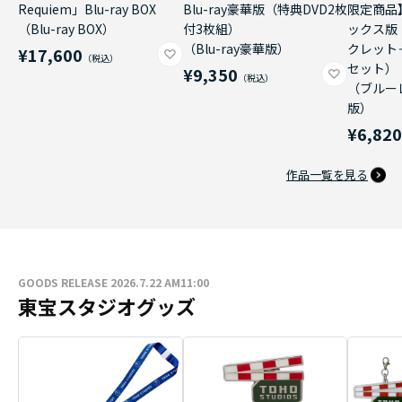
Requiem」Blu-ray BOX
Blu-ray豪華版（特典DVD2枚
限定商品
（Blu-ray BOX）
付3枚組）
ックス版
（Blu-ray豪華版）
クレット
¥17,600
セット）
¥9,350
（ブルー
版）
¥6,82
作品一覧を見る
GOODS RELEASE 2026.7.22 AM11:00
東宝スタジオグッズ