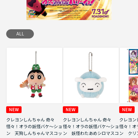
ALL
クレヨンしんちゃん 奇々
クレヨンしんちゃん 奇々
クレヨン
怪々！オラの妖怪バケ～ショ
怪々！オラの妖怪バケ～ショ
怪々！オ
ン 天狗しんちゃんマスコッ
ン 妖怪わたあめシロマスコ
ン クリ