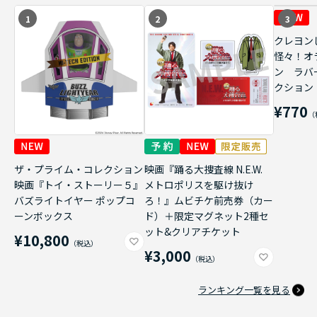
1
2
3
クレヨン
怪々！オ
ン ラバ
クション
¥770
ザ・プライム・コレクション
映画『踊る大捜査線 N.E.W.
映画『トイ・ストーリー５』
メトロポリスを駆け抜け
バズライトイヤー ポップコ
ろ！』ムビチケ前売券（カー
ーンボックス
ド）＋限定マグネット2種セ
ット&クリアチケット
¥10,800
¥3,000
ランキング一覧を見る