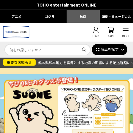
TOHO entertainment ONLINE
アニメ
ゴジラ
映画
演劇・ミュージカル
LOGIN
CART
MENU
商品を探す
熊本県熊本地方を震源とする地震の影響による配送遅延に