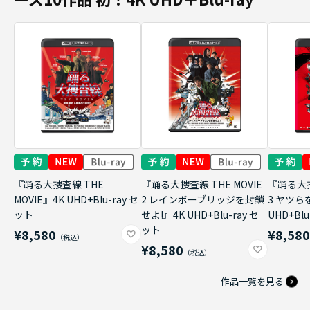
『踊る大捜査線 THE
『踊る大捜査線 THE MOVIE
『踊る大捜
MOVIE』4K UHD+Blu-ray セ
2 レインボーブリッジを封鎖
3 ヤツら
ット
せよ!』4K UHD+Blu-ray セ
UHD+Bl
ット
¥8,580
¥8,58
¥8,580
作品一覧を見る