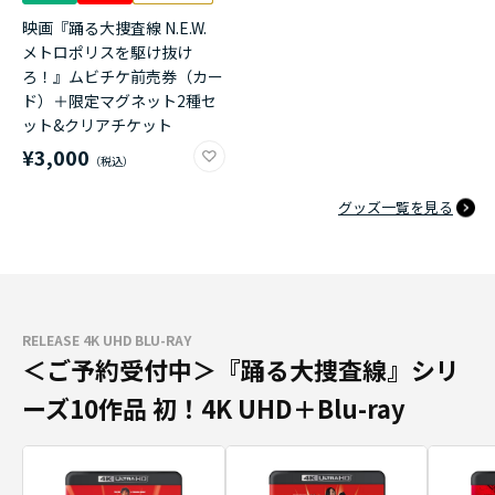
映画『踊る大捜査線 N.E.W.
メトロポリスを駆け抜け
ろ！』ムビチケ前売券（カー
ド）＋限定マグネット2種セ
ット&クリアチケット
¥3,000
グッズ一覧を見る
RELEASE 4K UHD BLU-RAY
＜ご予約受付中＞『踊る大捜査線』シリ
ーズ10作品 初！4K UHD＋Blu-ray