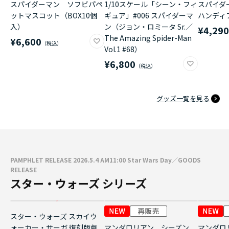
スパイダーマン ソフビパペ
1/10スケール「シーン・フィ
スパイダ
ットマスコット（BOX10個
ギュア」#006 スパイダーマ
ハンディ
入）
ン（ジョン・ロミータ Sr.／
¥4,29
The Amazing Spider-Man
¥6,600
Vol.1 #68）
¥6,800
グッズ一覧を見る
PAMPHLET RELEASE 2026.5.4 AM11:00 Star Wars Day／GOODS
RELEASE
スター・ウォーズ シリーズ
スター・ウォーズ スカイウ
ォーカー・サーガ 復刻版劇
マンダロリアン シーズン
マンダロ