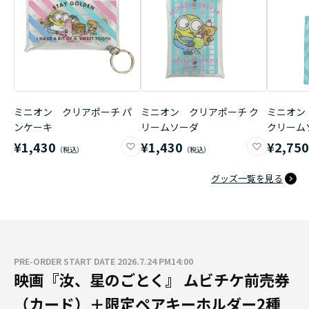
ミニオン クリアポーチ パ
ミニオン クリアポーチ ク
ミニオン
ンケーキ
リームソーダ
クリーム
¥1,430
¥1,430
¥2,75
グッズ一覧を見る
PRE-ORDER START DATE 2026.7.24 PM14:00
映画『汝、星のごとく』 ムビチケ前売券
（カード）＋限定ペアキーホルダー2種