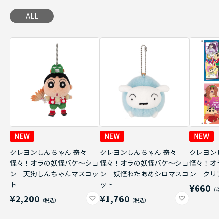
ALL
クレヨンしんちゃん 奇々
クレヨンしんちゃん 奇々
クレヨン
怪々！オラの妖怪バケ～ショ
怪々！オラの妖怪バケ～ショ
怪々！オ
ン 天狗しんちゃんマスコッ
ン 妖怪わたあめシロマスコ
ン クリ
ト
ット
¥660
¥2,200
¥1,760