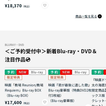
¥18,370
商品一覧を見る
BLURAY・DVD
＜ご予約受付中＞新着Blu-ray・DVD＆
注目作品💿
『映画ド
映画「教場 Reunion/教場
映画『君が最後に遺した歌』
太の海底
Requiem」Blu-ray BOX
Blu-ray豪華版（特典DVD2枚
限定商品
（Blu-ray BOX）
付3枚組）
ックス版
（Blu-ray豪華版）
クレット
¥17,600
セット）