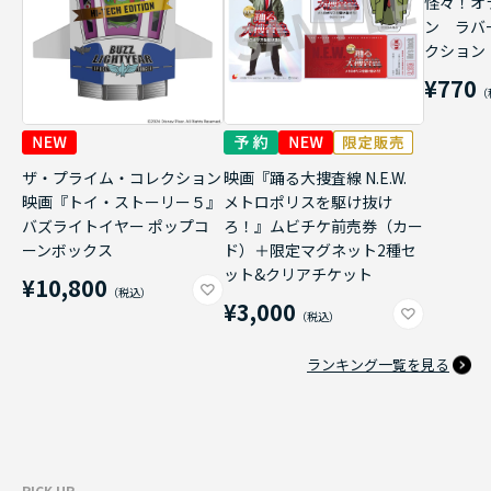
怪々！オ
ン ラバ
クション
¥770
ザ・プライム・コレクション
映画『踊る大捜査線 N.E.W.
映画『トイ・ストーリー５』
メトロポリスを駆け抜け
バズライトイヤー ポップコ
ろ！』ムビチケ前売券（カー
ーンボックス
ド）＋限定マグネット2種セ
ット&クリアチケット
¥10,800
¥3,000
ランキング一覧を見る
PICK UP