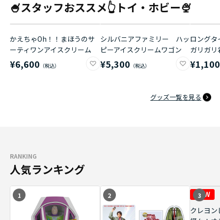
🍧スタッフおススメ👆トイ・ホビー🍨
かえちゃOh！！まほうのサ
シルバニアファミリー ハッ
ロングタイ
ーティワンアイスクリーム
ピーアイスクリームワゴン
ガリガリ
¥6,600
¥5,300
¥1,10
グッズ一覧を見る
RANKING
人気ランキング
1
2
3
クレヨン