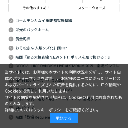
その他おすすめ！
スター・ウォーズ
ゴールデンカムイ 網走監獄襲撃編
栄光のバックホーム
黄金泥棒
おそ松さん 人類クズ化計画!!!!!?
映画『踊る大捜査線 N.E.W.メトロポリスを駆け抜けろ！』
OFFICIAL HIGE DANDISM LIVE at STADIUM 2025 劇場パンフレ
ット
当サイトでは、お客様の本サイトの利用状況を分析し、サイト自
体のパフォーマンスを改善し、お客様のニーズに沿ったサービス
NETFLIXシリーズ『ガス人間』
およびパーソナライズされた広告を提供するために、ログ情報や
学校の怪談シリーズ Blu-ray・DVD
Cookieを収集し、利用いたします。
サイトの閲覧を継続される場合は、Cookieの利用に同意されたも
『君が最後に遺した歌』Blu-ray・DVD／劇場グッズ
のとみなします。
君のクイズ
詳細については
クッキーポリシー
をご確認ください。
映画「教場 Requiem」
承諾する