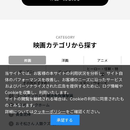
CATEGORY
映画カテゴリから探す
邦画
洋画
アニメ
ヒーロー・怪獣・特
ディズニー
マーベル
当サイトでは、お客様の本サイトの利用状況を分析し、サイト自
撮
体のパフォーマンスを改善し、お客様のニーズに沿ったサービス
その他おすすめ！
スター・ウォーズ
およびパーソナライズされた広告を提供するために、ログ情報や
Cookieを収集し、利用いたします。
ゴールデンカムイ 網走監獄襲撃編
サイトの閲覧を継続される場合は、Cookieの利用に同意されたも
栄光のバックホーム
のとみなします。
詳細については
クッキーポリシー
をご確認ください。
黄金泥棒
承諾する
おそ松さん 人類クズ化計画!!!!!?