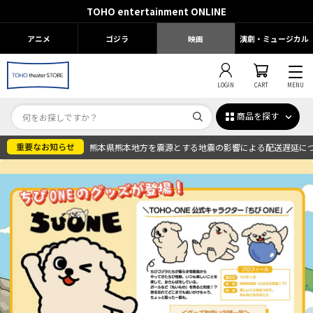
TOHO entertainment ONLINE
アニメ
ゴジラ
映画
演劇・ミュージカル
LOGIN
CART
MENU
商品を探す
熊本県熊本地方を震源とする地震の影響による配送遅延に