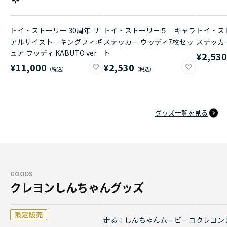
トイ・ストーリー 30周年 リ
トイ・ストーリー５ キャラ
トイ・ス
アルサイズトーキングフィギ
ステッカー ウッディ7枚セッ
ステッカ
ュア ウッディ KABUTO ver.
ト
¥2,53
¥11,000
¥2,530
グッズ一覧を見る
GOODS
クレヨンしんちゃんグッズ
走る！しんちゃんムービーコ
クレヨン