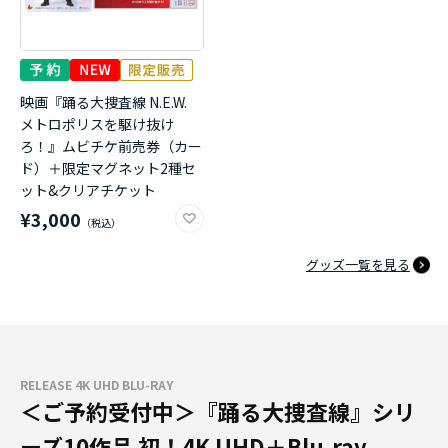
映画『踊る大捜査線 N.E.W.
メトロポリスを駆け抜け
ろ！』ムビチケ前売券（カー
ド）＋限定マグネット2種セ
ット&クリアチケット
¥3,000
グッズ一覧を見る
RELEASE 4K UHD BLU-RAY
＜ご予約受付中＞『踊る大捜査線』シリ
ーズ10作品 初！4K UHD＋Blu-ray