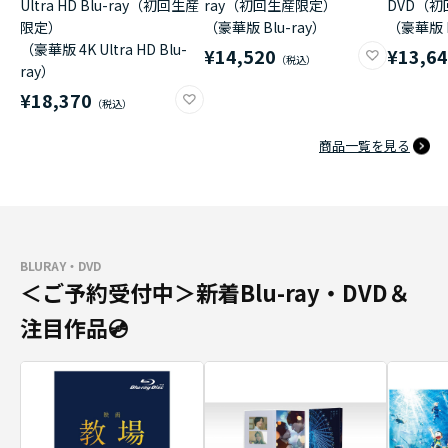
Ultra HD Blu-ray（初回生産
ray（初回生産限定）
DVD（
限定）
（豪華版 Blu-ray）
（豪華版 
（豪華版 4K Ultra HD Blu-
¥14,520
¥13,6
ray）
¥18,370
商品一覧を見る
BLURAY・DVD
＜ご予約受付中＞新着Blu-ray・DVD＆
注目作品💿