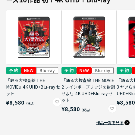
『踊る大捜査線 THE
『踊る大捜査線 THE MOVIE
『踊る大捜
MOVIE』4K UHD+Blu-ray セ
2 レインボーブリッジを封鎖
3 ヤツら
ット
せよ!』4K UHD+Blu-ray セ
UHD+Bl
ット
¥8,580
¥8,58
¥8,580
作品一覧を見る