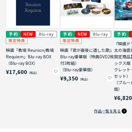
『映画ド
映画「教場 Reunion/教場
映画『君が最後に遺した歌』
太の海底
Requiem」Blu-ray BOX
Blu-ray豪華版（特典DVD2枚
限定商品
（Blu-ray BOX）
付3枚組）
ックス版
（Blu-ray豪華版）
クレット
¥17,600
セット）
¥9,350
（ブルー
版）
¥6,82
作品一覧を見る