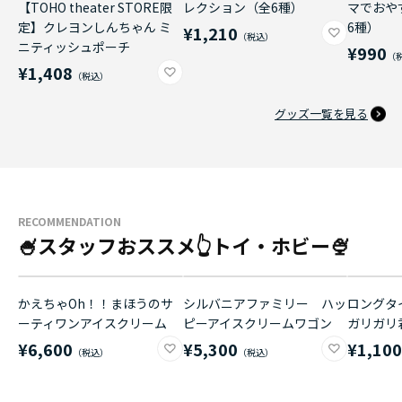
【TOHO theater STORE限
レクション（全6種）
マでおや
定】クレヨンしんちゃん ミ
6種）
¥1,210
ニティッシュポーチ
¥990
¥1,408
グッズ一覧を見る
RECOMMENDATION
🍧スタッフおススメ👆トイ・ホビー🍨
かえちゃOh！！まほうのサ
シルバニアファミリー ハッ
ロングタイ
ーティワンアイスクリーム
ピーアイスクリームワゴン
ガリガリ
¥6,600
¥5,300
¥1,10