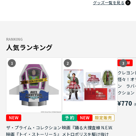
グッズ一覧を見る
RANKING
人気ランキング
1
2
3
クレヨン
怪々！オ
ン ラバ
クション
¥770
ザ・プライム・コレクション
映画『踊る大捜査線 N.E.W.
映画『トイ・ストーリー５』
メトロポリスを駆け抜け