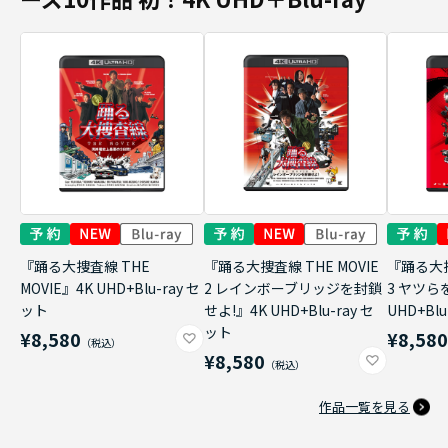
『踊る大捜査線 THE
『踊る大捜査線 THE MOVIE
『踊る大捜
MOVIE』4K UHD+Blu-ray セ
2 レインボーブリッジを封鎖
3 ヤツら
ット
せよ!』4K UHD+Blu-ray セ
UHD+Bl
ット
¥8,580
¥8,58
¥8,580
作品一覧を見る