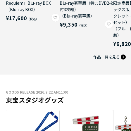
Requiem」Blu-ray BOX
Blu-ray豪華版（特典DVD2枚
限定商品
（Blu-ray BOX）
付3枚組）
ックス版
（Blu-ray豪華版）
クレット
¥17,600
セット）
¥9,350
（ブルー
版）
¥6,82
作品一覧を見る
GOODS RELEASE 2026.7.22 AM11:00
東宝スタジオグッズ