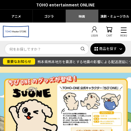
TOHO entertainment ONLINE
アニメ
ゴジラ
映画
演劇・ミュージカル
LOGIN
CART
MENU
商品を探す
熊本県熊本地方を震源とする地震の影響による配送遅延に