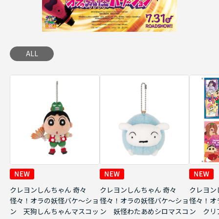
ALL
クレヨンしんちゃん 奇々
クレヨンしんちゃん 奇々
クレヨン
怪々！オラの妖怪バケ～ショ
怪々！オラの妖怪バケ～ショ
怪々！オ
ン 天狗しんちゃんマスコッ
ン 妖怪わたあめシロマスコ
ン クリ