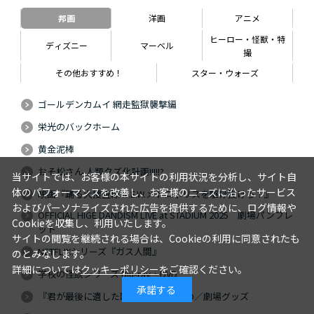
邦画
洋画
アニメ
ヒーロー・怪獣・特
ディズニー
マーベル
撮
その他おすすめ！
スター・ウォーズ
ゴールデンカムイ 網走監獄襲撃編
栄光のバックホーム
黄金泥棒
おそ松さん 人類クズ化計画!!!!!?
当サイトでは、お客様の本サイトの利用状況を分析し、サイト自
体のパフォーマンスを改善し、お客様のニーズに沿ったサービス
映画『踊る大捜査線 N.E.W.メトロポリスを駆け抜けろ！』
およびパーソナライズされた広告を提供するために、ログ情報や
OFFICIAL HIGE DANDISM LIVE at STADIUM 2025 劇場パンフレ
Cookieを収集し、利用いたします。
ット
サイトの閲覧を継続される場合は、Cookieの利用に同意されたも
NETFLIXシリーズ『ガス人間』
のとみなします。
詳細については
クッキーポリシー
をご確認ください。
学校の怪談シリーズ Blu-ray・DVD
承諾する
『君が最後に遺した歌』Blu-ray・DVD／劇場グッズ