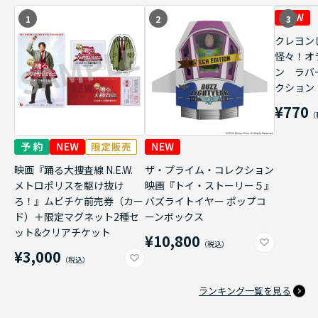
1
2
3
クレヨン
怪々！オ
ン ラバ
クション
¥770
映画『踊る大捜査線 N.E.W.
ザ・プライム・コレクション
メトロポリスを駆け抜け
映画『トイ・ストーリー５』
ろ！』ムビチケ前売券（カー
バズライトイヤー ポップコ
ド）＋限定マグネット2種セ
ーンボックス
ット&クリアチケット
¥10,800
¥3,000
ランキング一覧を見る