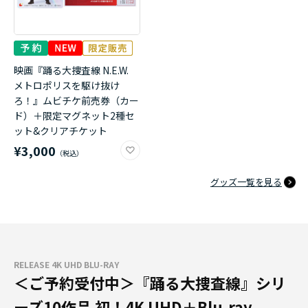
映画『踊る大捜査線 N.E.W.
メトロポリスを駆け抜け
ろ！』ムビチケ前売券（カー
ド）＋限定マグネット2種セ
ット&クリアチケット
¥3,000
グッズ一覧を見る
RELEASE 4K UHD BLU-RAY
＜ご予約受付中＞『踊る大捜査線』シリ
ーズ10作品 初！4K UHD＋Blu-ray