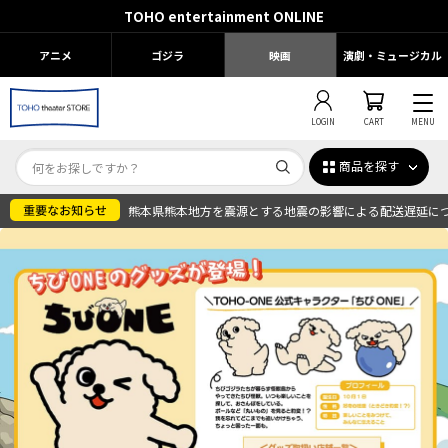
TOHO entertainment ONLINE
アニメ
ゴジラ
映画
演劇・ミュージカル
LOGIN
CART
MENU
商品を探す
熊本県熊本地方を震源とする地震の影響による配送遅延に