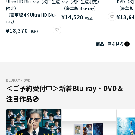
Ultra HD Blu-ray（初回生産
ray（初回生産限定）
DVD（
限定）
（豪華版 Blu-ray）
（豪華版 
（豪華版 4K Ultra HD Blu-
¥14,520
¥13,6
ray）
¥18,370
商品一覧を見る
BLURAY・DVD
＜ご予約受付中＞新着Blu-ray・DVD＆
注目作品💿