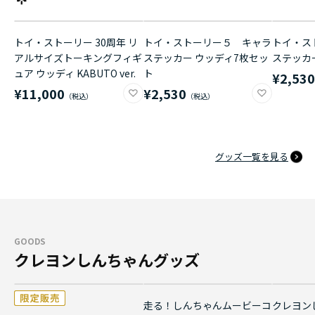
トイ・ストーリー 30周年 リ
トイ・ストーリー５ キャラ
トイ・ス
アルサイズトーキングフィギ
ステッカー ウッディ7枚セッ
ステッカ
ュア ウッディ KABUTO ver.
ト
¥2,53
¥11,000
¥2,530
グッズ一覧を見る
GOODS
クレヨンしんちゃんグッズ
走る！しんちゃんムービーコ
クレヨン