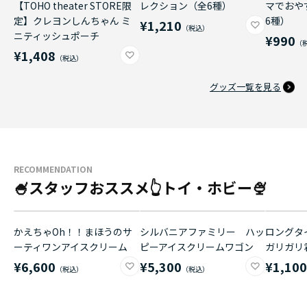
【TOHO theater STORE限
レクション（全6種）
マでおや
定】クレヨンしんちゃん ミ
6種）
¥1,210
ニティッシュポーチ
¥990
¥1,408
グッズ一覧を見る
RECOMMENDATION
🍧スタッフおススメ👆トイ・ホビー🍨
かえちゃOh！！まほうのサ
シルバニアファミリー ハッ
ロングタイ
ーティワンアイスクリーム
ピーアイスクリームワゴン
ガリガリ
¥6,600
¥5,300
¥1,10