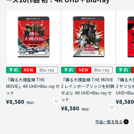
『踊る大捜査線 THE
『踊る大捜査線 THE MOVIE
『踊る大捜
MOVIE』4K UHD+Blu-ray セ
2 レインボーブリッジを封鎖
3 ヤツら
ット
せよ!』4K UHD+Blu-ray セ
UHD+Bl
ット
¥8,580
¥8,58
¥8,580
作品一覧を見る