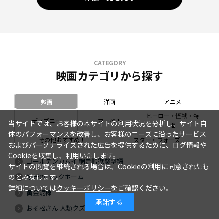
CATEGORY
映画カテゴリから探す
邦画
洋画
アニメ
ヒーロー・怪獣・特
ディズニー
マーベル
当サイトでは、お客様の本サイトの利用状況を分析し、サイト自
撮
体のパフォーマンスを改善し、お客様のニーズに沿ったサービス
その他おすすめ！
スター・ウォーズ
およびパーソナライズされた広告を提供するために、ログ情報や
Cookieを収集し、利用いたします。
ゴールデンカムイ 網走監獄襲撃編
サイトの閲覧を継続される場合は、Cookieの利用に同意されたも
栄光のバックホーム
のとみなします。
詳細については
クッキーポリシー
をご確認ください。
黄金泥棒
承諾する
おそ松さん 人類クズ化計画!!!!!?