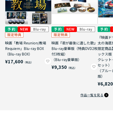
『映画ド
映画「教場 Reunion/教場
映画『君が最後に遺した歌』
太の海底
Requiem」Blu-ray BOX
Blu-ray豪華版（特典DVD2枚
限定商品
（Blu-ray BOX）
付3枚組）
ックス版
（Blu-ray豪華版）
クレット
¥17,600
セット）
¥9,350
（ブルー
版）
¥6,82
作品一覧を見る