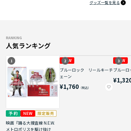
グッズ一覧を見る
RANKING
人気ランキング
1
2
3
ブルーロック リールキーチ
ブルーロ
ェーン
¥1,32
¥1,760
映画『踊る大捜査線 N.E.W.
メトロポリスを駆け抜け