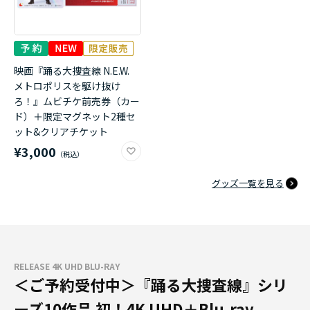
映画『踊る大捜査線 N.E.W.
メトロポリスを駆け抜け
ろ！』ムビチケ前売券（カー
ド）＋限定マグネット2種セ
ット&クリアチケット
¥3,000
グッズ一覧を見る
RELEASE 4K UHD BLU-RAY
＜ご予約受付中＞『踊る大捜査線』シリ
ーズ10作品 初！4K UHD＋Blu-ray