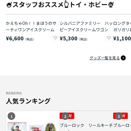
🍧スタッフおススメ👆トイ・ホビー🍨
かえちゃOh！！まほうのサ
シルバニアファミリー ハッ
ロングタイ
ーティワンアイスクリーム
ピーアイスクリームワゴン
ガリガリ
¥6,600
¥5,300
¥1,10
グッズ一覧を見る
RANKING
人気ランキング
1
2
3
ブルーロック リールキーチ
ブルーロ