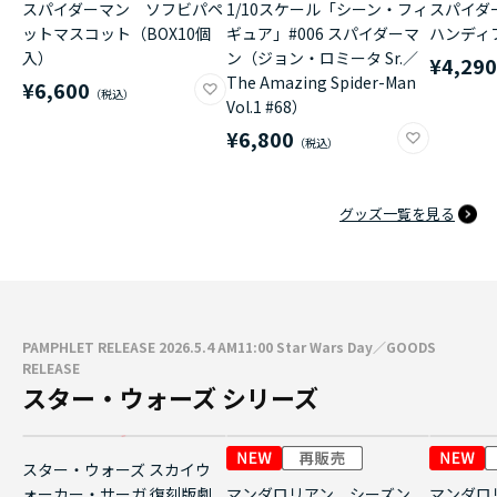
スパイダーマン ソフビパペ
1/10スケール「シーン・フィ
スパイダ
ットマスコット（BOX10個
ギュア」#006 スパイダーマ
ハンディ
入）
ン（ジョン・ロミータ Sr.／
¥4,29
The Amazing Spider-Man
¥6,600
Vol.1 #68）
¥6,800
グッズ一覧を見る
PAMPHLET RELEASE 2026.5.4 AM11:00 Star Wars Day／GOODS
RELEASE
スター・ウォーズ シリーズ
スター・ウォーズ スカイウ
ォーカー・サーガ 復刻版劇
マンダロリアン シーズン
マンダロ