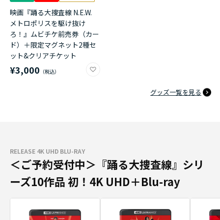
映画『踊る大捜査線 N.E.W.
メトロポリスを駆け抜け
ろ！』ムビチケ前売券（カー
ド）＋限定マグネット2種セ
ット&クリアチケット
¥3,000
グッズ一覧を見る
RELEASE 4K UHD BLU-RAY
＜ご予約受付中＞『踊る大捜査線』シリ
ーズ10作品 初！4K UHD＋Blu-ray