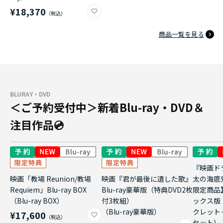
¥18,370
商品一覧を見る
BLURAY・DVD
＜ご予約受付中＞新着Blu-ray・DVD＆
注目作品💿
『映画ド
映画「教場 Reunion/教場
映画『君が最後に遺した歌』
太の海底
Requiem」Blu-ray BOX
Blu-ray豪華版（特典DVD2枚
限定商品
（Blu-ray BOX）
付3枚組）
ックス版
（Blu-ray豪華版）
クレット
¥17,600
セット）