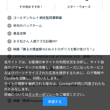
その他おすすめ！
スター・ウォーズ
ゴールデンカムイ 網走監獄襲撃編
栄光のバックホーム
黄金泥棒
おそ松さん 人類クズ化計画!!!!!?
映画『踊る大捜査線 N.E.W.メトロポリスを駆け抜けろ！』
OFFICIAL HIGE DANDISM LIVE at STADIUM 2025 劇場パンフレ
ット
当サイトでは、お客様の本サイトの利用状況を分析し、サイト自
体のパフォーマンスを改善し、お客様のニーズに沿ったサービス
NETFLIXシリーズ『ガス人間』
およびパーソナライズされた広告を提供するために、ログ情報や
学校の怪談シリーズ Blu-ray・DVD
Cookieを収集し、利用いたします。
サイトの閲覧を継続される場合は、Cookieの利用に同意されたも
『君が最後に遺した歌』Blu-ray・DVD／劇場グッズ
のとみなします。
君のクイズ
詳細については
クッキーポリシー
をご確認ください。
映画「教場 Requiem」
承諾する