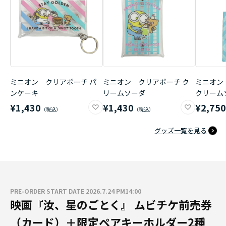
ミニオン クリアポーチ パ
ミニオン クリアポーチ ク
ミニオン
ンケーキ
リームソーダ
クリーム
¥1,430
¥1,430
¥2,75
グッズ一覧を見る
PRE-ORDER START DATE 2026.7.24 PM14:00
映画『汝、星のごとく』 ムビチケ前売券
（カード）＋限定ペアキーホルダー2種