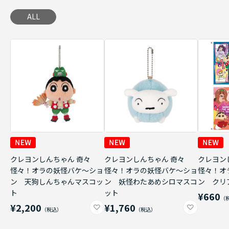
ALL
クレヨンしんちゃん 奇々
クレヨンしんちゃん 奇々
クレヨン
怪々！オラの妖怪バケ～ショ
怪々！オラの妖怪バケ～ショ
怪々！オ
ン 天狗しんちゃんマスコッ
ン 妖怪わたあめシロマスコ
ン クリ
ト
ット
¥660
¥2,200
¥1,760