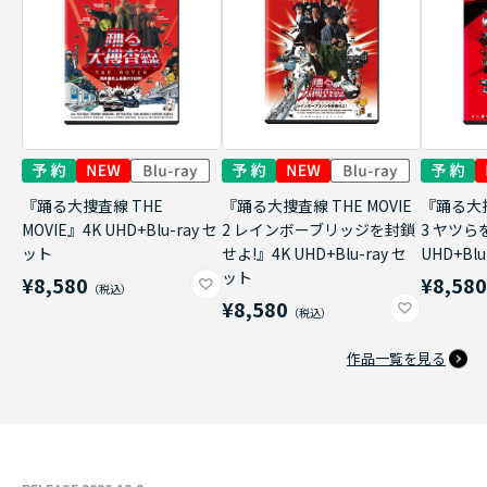
『踊る大捜査線 THE
『踊る大捜査線 THE MOVIE
『踊る大捜
MOVIE』4K UHD+Blu-ray セ
2 レインボーブリッジを封鎖
3 ヤツら
ット
せよ!』4K UHD+Blu-ray セ
UHD+Bl
ット
¥8,580
¥8,58
¥8,580
作品一覧を見る