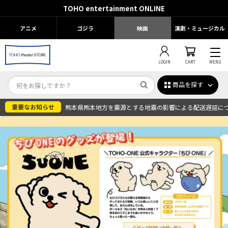
TOHO entertainment ONLINE
アニメ
ゴジラ
映画
演劇・ミュージカル
LOGIN
CART
MENU
商品を探す
熊本県熊本地方を震源とする地震の影響による配送遅延に