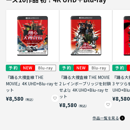
『踊る大捜査線 THE
『踊る大捜査線 THE MOVIE
『踊る大捜
MOVIE』4K UHD+Blu-ray セ
2 レインボーブリッジを封鎖
3 ヤツら
ット
せよ!』4K UHD+Blu-ray セ
UHD+Bl
ット
¥8,580
¥8,58
¥8,580
作品一覧を見る