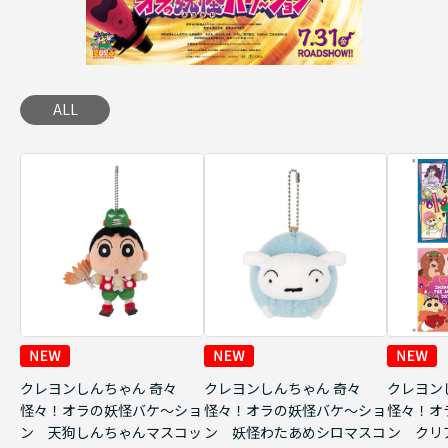
ALL
クレヨンしんちゃん 奇々
クレヨンしんちゃん 奇々
クレヨン
怪々！オラの妖怪バケ～ショ
怪々！オラの妖怪バケ～ショ
怪々！オ
ン 天狗しんちゃんマスコッ
ン 妖怪わたあめシロマスコ
ン クリ