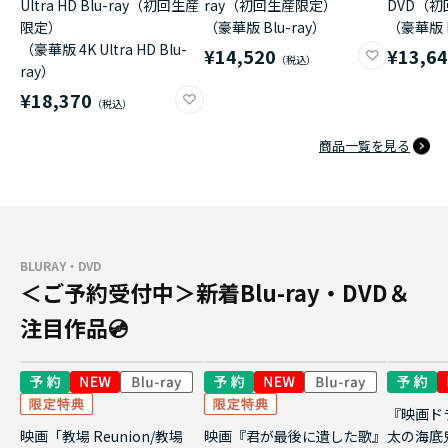
Ultra HD Blu-ray（初回生産
ray（初回生産限定）
DVD（
限定）
（豪華版 Blu-ray）
（豪華版 
（豪華版 4K Ultra HD Blu-
¥14,520
¥13,6
ray）
¥18,370
商品一覧を見る
BLURAY・DVD
＜ご予約受付中＞新着Blu-ray・DVD＆
注目作品💿
『映画ド
映画「教場 Reunion/教場
映画『君が最後に遺した歌』
太の海底