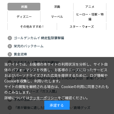
邦画
洋画
アニメ
ヒーロー・怪獣・特
ディズニー
マーベル
撮
その他おすすめ！
スター・ウォーズ
ゴールデンカムイ 網走監獄襲撃編
栄光のバックホーム
黄金泥棒
おそ松さん 人類クズ化計画!!!!!?
当サイトでは、お客様の本サイトの利用状況を分析し、サイト自
体のパフォーマンスを改善し、お客様のニーズに沿ったサービス
映画『踊る大捜査線 N.E.W.メトロポリスを駆け抜けろ！』
およびパーソナライズされた広告を提供するために、ログ情報や
OFFICIAL HIGE DANDISM LIVE at STADIUM 2025 劇場パンフレ
Cookieを収集し、利用いたします。
ット
サイトの閲覧を継続される場合は、Cookieの利用に同意されたも
NETFLIXシリーズ『ガス人間』
のとみなします。
詳細については
クッキーポリシー
をご確認ください。
学校の怪談シリーズ Blu-ray・DVD
承諾する
『君が最後に遺した歌』Blu-ray・DVD／劇場グッズ