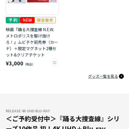
映画『踊る大捜査線 N.E.W.
メトロポリスを駆け抜け
ろ！』ムビチケ前売券（カー
ド）＋限定マグネット2種セ
ット&クリアチケット
¥3,000
グッズ一覧を見る
RELEASE 4K UHD BLU-RAY
＜ご予約受付中＞『踊る大捜査線』シリ
ーズ10作品 初！4K UHD＋Blu-ray