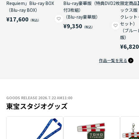
Requiem」Blu-ray BOX
Blu-ray豪華版（特典DVD2枚
限定商品
（Blu-ray BOX）
付3枚組）
ックス版
（Blu-ray豪華版）
クレット
¥17,600
セット）
¥9,350
（ブルー
版）
¥6,82
作品一覧を見る
GOODS RELEASE 2026.7.22 AM11:00
東宝スタジオグッズ