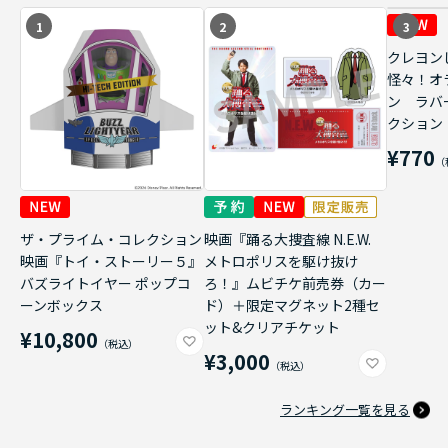
1
2
3
クレヨン
怪々！オ
ン ラバ
クション
¥770
ザ・プライム・コレクション
映画『踊る大捜査線 N.E.W.
映画『トイ・ストーリー５』
メトロポリスを駆け抜け
バズライトイヤー ポップコ
ろ！』ムビチケ前売券（カー
ーンボックス
ド）＋限定マグネット2種セ
ット&クリアチケット
¥10,800
¥3,000
ランキング一覧を見る