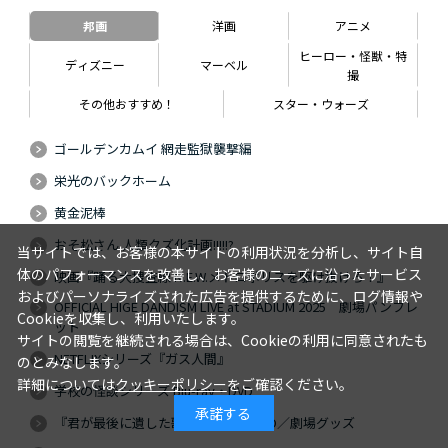
邦画
洋画
アニメ
ヒーロー・怪獣・特
ディズニー
マーベル
撮
その他おすすめ！
スター・ウォーズ
ゴールデンカムイ 網走監獄襲撃編
栄光のバックホーム
黄金泥棒
おそ松さん 人類クズ化計画!!!!!?
当サイトでは、お客様の本サイトの利用状況を分析し、サイト自
体のパフォーマンスを改善し、お客様のニーズに沿ったサービス
映画『踊る大捜査線 N.E.W.メトロポリスを駆け抜けろ！』
およびパーソナライズされた広告を提供するために、ログ情報や
OFFICIAL HIGE DANDISM LIVE at STADIUM 2025 劇場パンフレ
Cookieを収集し、利用いたします。
ット
サイトの閲覧を継続される場合は、Cookieの利用に同意されたも
NETFLIXシリーズ『ガス人間』
のとみなします。
詳細については
クッキーポリシー
をご確認ください。
学校の怪談シリーズ Blu-ray・DVD
承諾する
『君が最後に遺した歌』Blu-ray・DVD／劇場グッズ