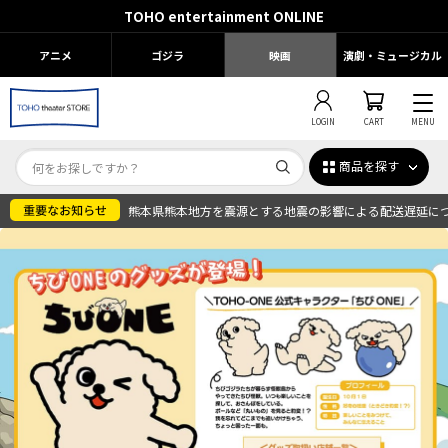
TOHO entertainment ONLINE
アニメ
ゴジラ
映画
演劇・ミュージカル
LOGIN
CART
MENU
商品を探す
熊本県熊本地方を震源とする地震の影響による配送遅延に