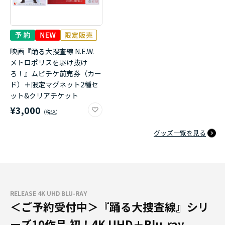
映画『踊る大捜査線 N.E.W.
メトロポリスを駆け抜け
ろ！』ムビチケ前売券（カー
ド）＋限定マグネット2種セ
ット&クリアチケット
¥3,000
グッズ一覧を見る
RELEASE 4K UHD BLU-RAY
＜ご予約受付中＞『踊る大捜査線』シリ
ーズ10作品 初！4K UHD＋Blu-ray