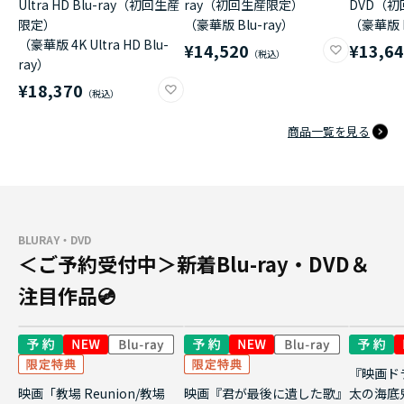
Ultra HD Blu-ray（初回生産
ray（初回生産限定）
DVD（
限定）
（豪華版 Blu-ray）
（豪華版 
（豪華版 4K Ultra HD Blu-
¥14,520
¥13,6
ray）
¥18,370
商品一覧を見る
BLURAY・DVD
＜ご予約受付中＞新着Blu-ray・DVD＆
注目作品💿
『映画ド
映画「教場 Reunion/教場
映画『君が最後に遺した歌』
太の海底