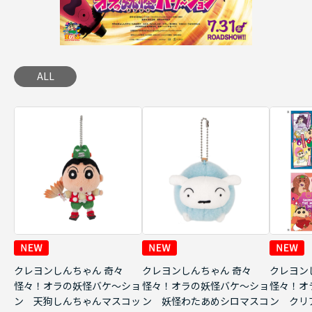
ALL
クレヨンしんちゃん 奇々
クレヨンしんちゃん 奇々
クレヨン
怪々！オラの妖怪バケ～ショ
怪々！オラの妖怪バケ～ショ
怪々！オ
ン 天狗しんちゃんマスコッ
ン 妖怪わたあめシロマスコ
ン クリ