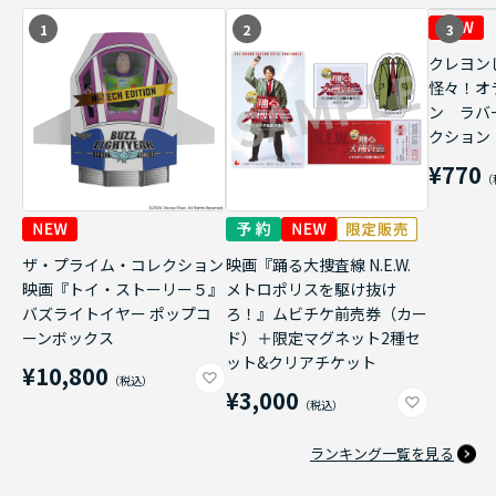
1
2
3
クレヨン
怪々！オ
ン ラバ
クション
¥770
ザ・プライム・コレクション
映画『踊る大捜査線 N.E.W.
映画『トイ・ストーリー５』
メトロポリスを駆け抜け
バズライトイヤー ポップコ
ろ！』ムビチケ前売券（カー
ーンボックス
ド）＋限定マグネット2種セ
ット&クリアチケット
¥10,800
¥3,000
ランキング一覧を見る