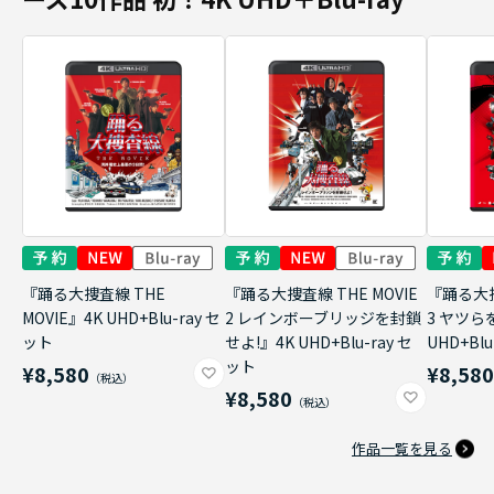
『踊る大捜査線 THE
『踊る大捜査線 THE MOVIE
『踊る大捜
MOVIE』4K UHD+Blu-ray セ
2 レインボーブリッジを封鎖
3 ヤツら
ット
せよ!』4K UHD+Blu-ray セ
UHD+Bl
ット
¥8,580
¥8,58
¥8,580
作品一覧を見る