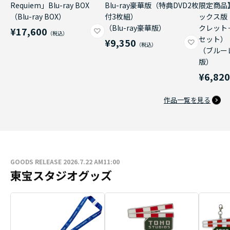
Requiem」Blu-ray BOX
Blu-ray豪華版（特典DVD2枚
限定商品
（Blu-ray BOX）
付3枚組）
ックス版
（Blu-ray豪華版）
クレット
¥17,600
セット）
¥9,350
（ブルー
版）
¥6,82
作品一覧を見る
GOODS RELEASE 2026.7.22 AM11:00
東宝スタジオグッズ