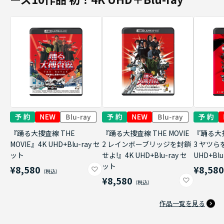
『踊る大捜査線 THE
『踊る大捜査線 THE MOVIE
『踊る大捜
MOVIE』4K UHD+Blu-ray セ
2 レインボーブリッジを封鎖
3 ヤツら
ット
せよ!』4K UHD+Blu-ray セ
UHD+Bl
ット
¥8,580
¥8,58
¥8,580
作品一覧を見る