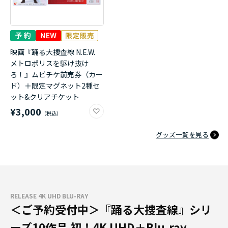
映画『踊る大捜査線 N.E.W.
メトロポリスを駆け抜け
ろ！』ムビチケ前売券（カー
ド）＋限定マグネット2種セ
ット&クリアチケット
¥3,000
グッズ一覧を見る
RELEASE 4K UHD BLU-RAY
＜ご予約受付中＞『踊る大捜査線』シリ
ーズ10作品 初！4K UHD＋Blu-ray