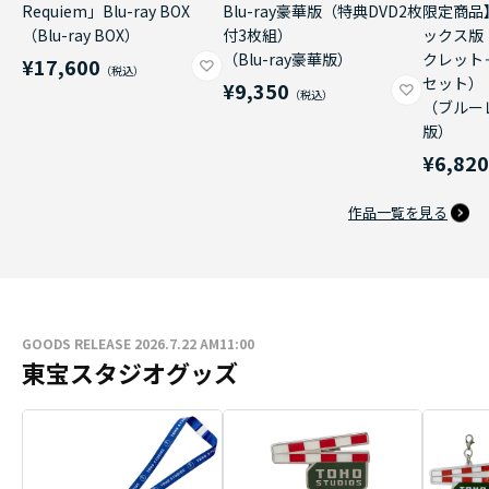
Requiem」Blu-ray BOX
Blu-ray豪華版（特典DVD2枚
限定商品
（Blu-ray BOX）
付3枚組）
ックス版
（Blu-ray豪華版）
クレット
¥17,600
セット）
¥9,350
（ブルー
版）
¥6,82
作品一覧を見る
GOODS RELEASE 2026.7.22 AM11:00
東宝スタジオグッズ