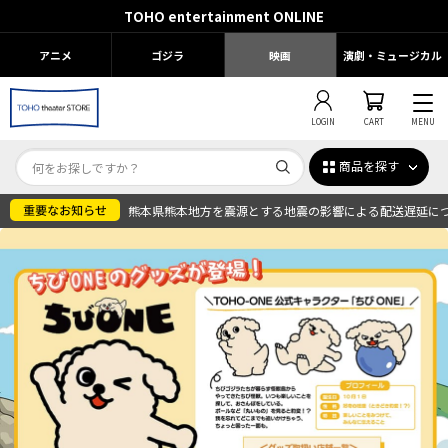
TOHO entertainment ONLINE
アニメ
ゴジラ
映画
演劇・ミュージカル
LOGIN
CART
MENU
商品を探す
熊本県熊本地方を震源とする地震の影響による配送遅延に