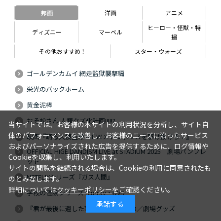
邦画
洋画
アニメ
ヒーロー・怪獣・特
ディズニー
マーベル
撮
その他おすすめ！
スター・ウォーズ
ゴールデンカムイ 網走監獄襲撃編
栄光のバックホーム
黄金泥棒
おそ松さん 人類クズ化計画!!!!!?
当サイトでは、お客様の本サイトの利用状況を分析し、サイト自
体のパフォーマンスを改善し、お客様のニーズに沿ったサービス
映画『踊る大捜査線 N.E.W.メトロポリスを駆け抜けろ！』
およびパーソナライズされた広告を提供するために、ログ情報や
OFFICIAL HIGE DANDISM LIVE at STADIUM 2025 劇場パンフレ
Cookieを収集し、利用いたします。
ット
サイトの閲覧を継続される場合は、Cookieの利用に同意されたも
NETFLIXシリーズ『ガス人間』
のとみなします。
詳細については
クッキーポリシー
をご確認ください。
学校の怪談シリーズ Blu-ray・DVD
承諾する
『君が最後に遺した歌』Blu-ray・DVD／劇場グッズ