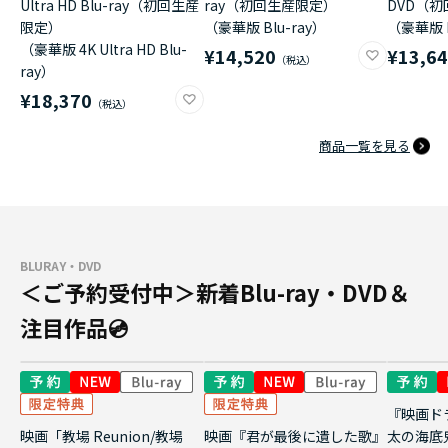
Ultra HD Blu-ray（初回生産
ray（初回生産限定）
DVD（
限定）
（豪華版 Blu-ray）
（豪華版 
（豪華版 4K Ultra HD Blu-
¥14,520
¥13,6
ray）
¥18,370
商品一覧を見る
BLURAY・DVD
＜ご予約受付中＞新着Blu-ray・DVD＆
注目作品💿
『映画ド
映画「教場 Reunion/教場
映画『君が最後に遺した歌』
太の海底