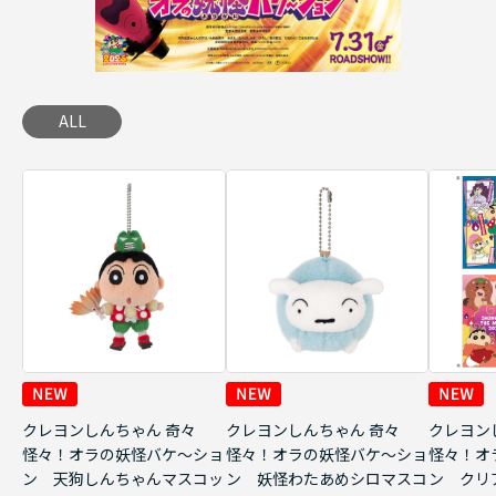
ALL
クレヨンしんちゃん 奇々
クレヨンしんちゃん 奇々
クレヨン
怪々！オラの妖怪バケ～ショ
怪々！オラの妖怪バケ～ショ
怪々！オ
ン 天狗しんちゃんマスコッ
ン 妖怪わたあめシロマスコ
ン クリ