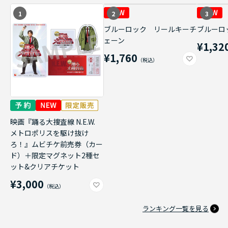
1
2
3
ブルーロック リールキーチ
ブルーロ
ェーン
¥1,32
¥1,760
映画『踊る大捜査線 N.E.W.
メトロポリスを駆け抜け
ろ！』ムビチケ前売券（カー
ド）＋限定マグネット2種セ
ット&クリアチケット
¥3,000
ランキング一覧を見る