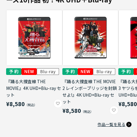
『踊る大捜査線 THE
『踊る大捜査線 THE MOVIE
『踊る大捜
MOVIE』4K UHD+Blu-ray セ
2 レインボーブリッジを封鎖
3 ヤツら
ット
せよ!』4K UHD+Blu-ray セ
UHD+Bl
ット
¥8,580
¥8,58
¥8,580
作品一覧を見る