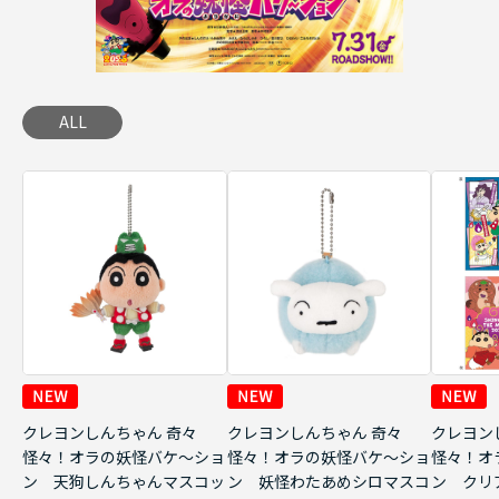
ALL
クレヨンしんちゃん 奇々
クレヨンしんちゃん 奇々
クレヨン
怪々！オラの妖怪バケ～ショ
怪々！オラの妖怪バケ～ショ
怪々！オ
ン 天狗しんちゃんマスコッ
ン 妖怪わたあめシロマスコ
ン クリ