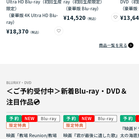
Ultra HD Blu-ray（初回生産
ray（初回生産限定）
DVD（
限定）
（豪華版 Blu-ray）
（豪華版 
（豪華版 4K Ultra HD Blu-
¥14,520
¥13,6
ray）
¥18,370
商品一覧を見る
BLURAY・DVD
＜ご予約受付中＞新着Blu-ray・DVD＆
注目作品💿
『映画ド
映画「教場 Reunion/教場
映画『君が最後に遺した歌』
太の海底