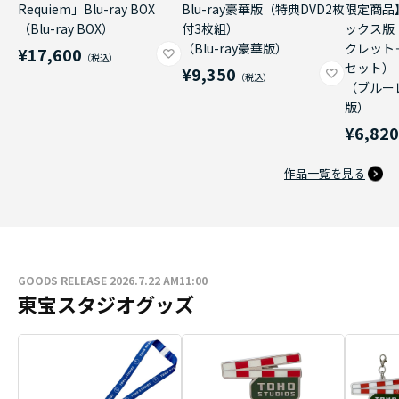
Requiem」Blu-ray BOX
Blu-ray豪華版（特典DVD2枚
限定商品
（Blu-ray BOX）
付3枚組）
ックス版
（Blu-ray豪華版）
クレット
¥17,600
セット）
¥9,350
（ブルー
版）
¥6,82
作品一覧を見る
GOODS RELEASE 2026.7.22 AM11:00
東宝スタジオグッズ