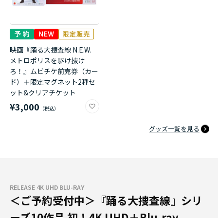
映画『踊る大捜査線 N.E.W.
メトロポリスを駆け抜け
ろ！』ムビチケ前売券（カー
ド）＋限定マグネット2種セ
ット&クリアチケット
¥3,000
グッズ一覧を見る
RELEASE 4K UHD BLU-RAY
＜ご予約受付中＞『踊る大捜査線』シリ
ーズ10作品 初！4K UHD＋Blu-ray