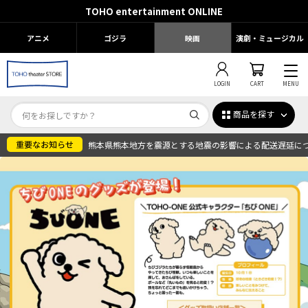
TOHO entertainment ONLINE
アニメ
ゴジラ
映画
演劇・ミュージカル
LOGIN
CART
MENU
商品を探す
熊本県熊本地方を震源とする地震の影響による配送遅延に