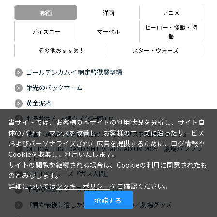
邦画
洋画
アニメ
ヒーロー・怪獣・特
ディズニー
マーベル
撮
その他おすすめ！
スター・ウォーズ
ゴールデンカムイ 網走監獄襲撃編
栄光のバックホーム
黄金泥棒
おそ松さん 人類クズ化計画!!!!!?
当サイトでは、お客様の本サイトの利用状況を分析し、サイト自
体のパフォーマンスを改善し、お客様のニーズに沿ったサービス
映画『踊る大捜査線 N.E.W.メトロポリスを駆け抜けろ！』
およびパーソナライズされた広告を提供するために、ログ情報や
OFFICIAL HIGE DANDISM LIVE at STADIUM 2025 劇場パンフレ
Cookieを収集し、利用いたします。
ット
サイトの閲覧を継続される場合は、Cookieの利用に同意されたも
NETFLIXシリーズ『ガス人間』
のとみなします。
詳細については
クッキーポリシー
をご確認ください。
学校の怪談シリーズ Blu-ray・DVD
承諾する
『君が最後に遺した歌』Blu-ray・DVD／劇場グッズ