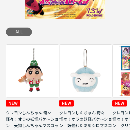
ALL
クレヨンしんちゃん 奇々
クレヨンしんちゃん 奇々
クレヨン
怪々！オラの妖怪バケ～ショ
怪々！オラの妖怪バケ～ショ
怪々！オ
ン 天狗しんちゃんマスコッ
ン 妖怪わたあめシロマスコ
ン クリ