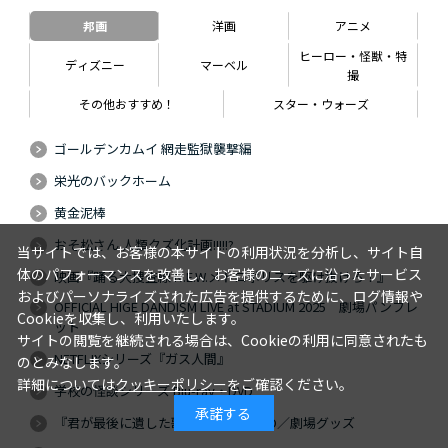
邦画
洋画
アニメ
ヒーロー・怪獣・特
ディズニー
マーベル
撮
その他おすすめ！
スター・ウォーズ
ゴールデンカムイ 網走監獄襲撃編
栄光のバックホーム
黄金泥棒
おそ松さん 人類クズ化計画!!!!!?
当サイトでは、お客様の本サイトの利用状況を分析し、サイト自
体のパフォーマンスを改善し、お客様のニーズに沿ったサービス
映画『踊る大捜査線 N.E.W.メトロポリスを駆け抜けろ！』
およびパーソナライズされた広告を提供するために、ログ情報や
OFFICIAL HIGE DANDISM LIVE at STADIUM 2025 劇場パンフレ
Cookieを収集し、利用いたします。
ット
サイトの閲覧を継続される場合は、Cookieの利用に同意されたも
NETFLIXシリーズ『ガス人間』
のとみなします。
詳細については
クッキーポリシー
をご確認ください。
学校の怪談シリーズ Blu-ray・DVD
承諾する
『君が最後に遺した歌』Blu-ray・DVD／劇場グッズ