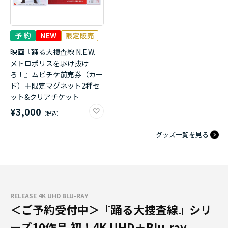
映画『踊る大捜査線 N.E.W.
メトロポリスを駆け抜け
ろ！』ムビチケ前売券（カー
ド）＋限定マグネット2種セ
ット&クリアチケット
¥3,000
グッズ一覧を見る
RELEASE 4K UHD BLU-RAY
＜ご予約受付中＞『踊る大捜査線』シリ
ーズ10作品 初！4K UHD＋Blu-ray