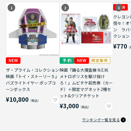
1
2
3
クレヨン
怪々！オ
ン ラバ
クション
¥770
ザ・プライム・コレクション
映画『踊る大捜査線 N.E.W.
映画『トイ・ストーリー５』
メトロポリスを駆け抜け
バズライトイヤー ポップコ
ろ！』ムビチケ前売券（カー
ーンボックス
ド）＋限定マグネット2種セ
ット&クリアチケット
¥10,800
¥3,000
ランキング一覧を見る