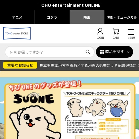
TOHO entertainment ONLINE
アニメ
ゴジラ
映画
演劇・ミュージカル
LOGIN
CART
MENU
商品を探す
熊本県熊本地方を震源とする地震の影響による配送遅延に