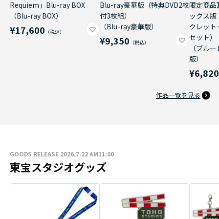
Requiem」Blu-ray BOX
Blu-ray豪華版（特典DVD2枚
限定商品
（Blu-ray BOX）
付3枚組）
ックス版
（Blu-ray豪華版）
クレット
¥17,600
セット）
¥9,350
（ブルー
版）
¥6,82
作品一覧を見る
GOODS RELEASE 2026.7.22 AM11:00
東宝スタジオグッズ