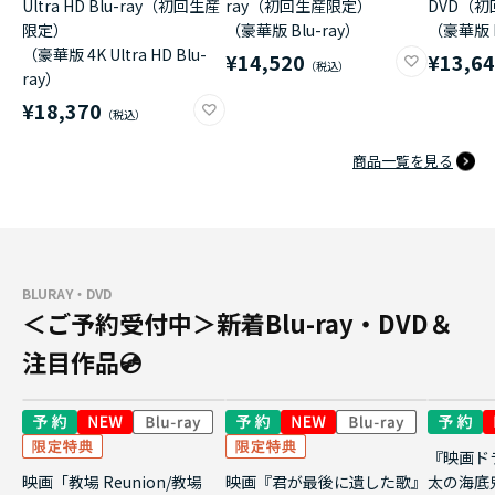
Ultra HD Blu-ray（初回生産
ray（初回生産限定）
DVD（
限定）
（豪華版 Blu-ray）
（豪華版 
（豪華版 4K Ultra HD Blu-
¥14,520
¥13,6
ray）
¥18,370
商品一覧を見る
BLURAY・DVD
＜ご予約受付中＞新着Blu-ray・DVD＆
注目作品💿
『映画ド
映画「教場 Reunion/教場
映画『君が最後に遺した歌』
太の海底