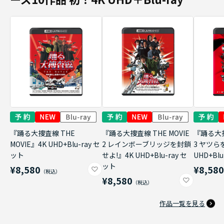
『踊る大捜査線 THE
『踊る大捜査線 THE MOVIE
『踊る大捜
MOVIE』4K UHD+Blu-ray セ
2 レインボーブリッジを封鎖
3 ヤツら
ット
せよ!』4K UHD+Blu-ray セ
UHD+Bl
ット
¥8,580
¥8,58
¥8,580
作品一覧を見る