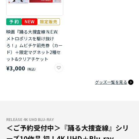
映画『踊る大捜査線 N.E.W.
メトロポリスを駆け抜け
ろ！』ムビチケ前売券（カー
ド）＋限定マグネット2種セ
ット&クリアチケット
¥3,000
グッズ一覧を見る
RELEASE 4K UHD BLU-RAY
＜ご予約受付中＞『踊る大捜査線』シリ
ーズ10作品 初！4K UHD＋Blu-ray