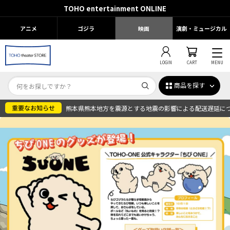
TOHO entertainment ONLINE
アニメ
ゴジラ
映画
演劇・ミュージカル
LOGIN
CART
MENU
商品を探す
熊本県熊本地方を震源とする地震の影響による配送遅延に