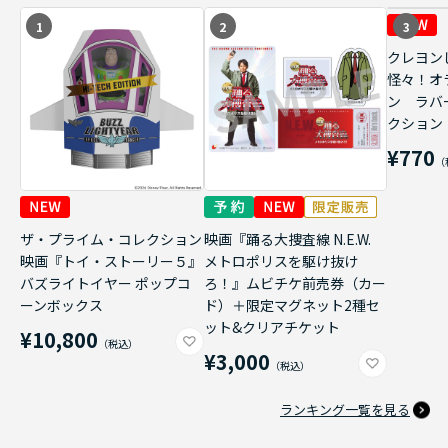
1
2
3
クレヨン
怪々！オ
ン ラバ
クション
¥770
ザ・プライム・コレクション
映画『踊る大捜査線 N.E.W.
映画『トイ・ストーリー５』
メトロポリスを駆け抜け
バズライトイヤー ポップコ
ろ！』ムビチケ前売券（カー
ーンボックス
ド）＋限定マグネット2種セ
ット&クリアチケット
¥10,800
¥3,000
ランキング一覧を見る