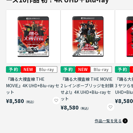
『踊る大捜査線 THE
『踊る大捜査線 THE MOVIE
『踊る大捜
MOVIE』4K UHD+Blu-ray セ
2 レインボーブリッジを封鎖
3 ヤツら
ット
せよ!』4K UHD+Blu-ray セ
UHD+Bl
ット
¥8,580
¥8,58
¥8,580
作品一覧を見る