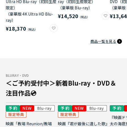
Ultra HD Blu-ray（初回生産
ray（初回生産限定）
DVD（
限定）
（豪華版 Blu-ray）
（豪華版 
（豪華版 4K Ultra HD Blu-
¥14,520
¥13,6
ray）
¥18,370
商品一覧を見る
BLURAY・DVD
＜ご予約受付中＞新着Blu-ray・DVD＆
注目作品💿
『映画ド
映画「教場 Reunion/教場
映画『君が最後に遺した歌』
太の海底