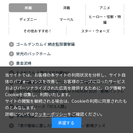
邦画
洋画
アニメ
ヒーロー・怪獣・特
ディズニー
マーベル
撮
その他おすすめ！
スター・ウォーズ
ゴールデンカムイ 網走監獄襲撃編
栄光のバックホーム
黄金泥棒
おそ松さん 人類クズ化計画!!!!!?
当サイトでは、お客様の本サイトの利用状況を分析し、サイト自
体のパフォーマンスを改善し、お客様のニーズに沿ったサービス
映画『踊る大捜査線 N.E.W.メトロポリスを駆け抜けろ！』
およびパーソナライズされた広告を提供するために、ログ情報や
OFFICIAL HIGE DANDISM LIVE at STADIUM 2025 劇場パンフレ
Cookieを収集し、利用いたします。
ット
サイトの閲覧を継続される場合は、Cookieの利用に同意されたも
NETFLIXシリーズ『ガス人間』
のとみなします。
詳細については
クッキーポリシー
をご確認ください。
学校の怪談シリーズ Blu-ray・DVD
承諾する
『君が最後に遺した歌』Blu-ray・DVD／劇場グッズ