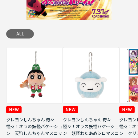
ALL
クレヨンしんちゃん 奇々
クレヨンしんちゃん 奇々
クレヨン
怪々！オラの妖怪バケ～ショ
怪々！オラの妖怪バケ～ショ
怪々！オ
ン 天狗しんちゃんマスコッ
ン 妖怪わたあめシロマスコ
ン クリ