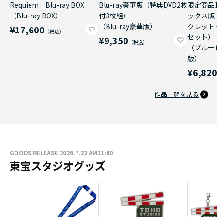
Requiem」Blu-ray BOX
Blu-ray豪華版（特典DVD2枚
限定商品
（Blu-ray BOX）
付3枚組）
ックス版
（Blu-ray豪華版）
クレット
¥17,600
セット）
¥9,350
（ブルー
版）
¥6,82
作品一覧を見る
GOODS RELEASE 2026.7.22 AM11:00
東宝スタジオグッズ