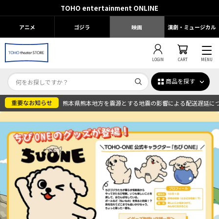
TOHO entertainment ONLINE
アニメ
ゴジラ
映画
演劇・ミュージカル
LOGIN
CART
MENU
商品を探す
熊本県熊本地方を震源とする地震の影響による配送遅延に