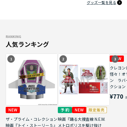
グッズ一覧を見る
RANKING
人気ランキング
1
2
3
クレヨン
怪々！オ
ン ラバ
クション
¥770
ザ・プライム・コレクション
映画『踊る大捜査線 N.E.W.
映画『トイ・ストーリー５』
メトロポリスを駆け抜け