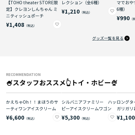
【TOHO theater STORE限
レクション（全6種）
マでおや
定】クレヨンしんちゃん ミ
6種）
¥1,210
ニティッシュポーチ
¥990
¥1,408
グッズ一覧を見る
RECOMMENDATION
🍧スタッフおススメ👆トイ・ホビー🍨
かえちゃOh！！まほうのサ
シルバニアファミリー ハッ
ロングタイ
ーティワンアイスクリーム
ピーアイスクリームワゴン
ガリガリ
¥6,600
¥5,300
¥1,10