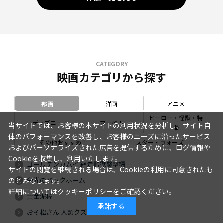
CATEGORY
映画カテゴリから探す
邦画
洋画
アニメ
ヒーロー・怪獣・特
ディズニー
マーベル
当サイトでは、お客様の本サイトの利用状況を分析し、サイト自
撮
体のパフォーマンスを改善し、お客様のニーズに沿ったサービス
その他おすすめ！
スター・ウォーズ
およびパーソナライズされた広告を提供するために、ログ情報や
Cookieを収集し、利用いたします。
ゴールデンカムイ 網走監獄襲撃編
サイトの閲覧を継続される場合は、Cookieの利用に同意されたも
栄光のバックホーム
のとみなします。
詳細については
クッキーポリシー
をご確認ください。
黄金泥棒
承諾する
おそ松さん 人類クズ化計画!!!!!?