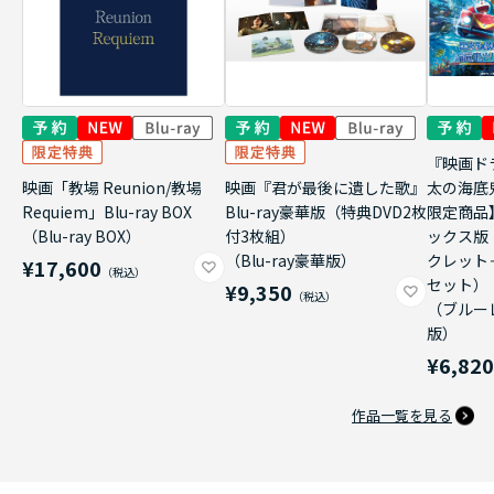
『映画ド
映画「教場 Reunion/教場
映画『君が最後に遺した歌』
太の海底
Requiem」Blu-ray BOX
Blu-ray豪華版（特典DVD2枚
限定商品
（Blu-ray BOX）
付3枚組）
ックス版
（Blu-ray豪華版）
クレット
¥17,600
セット）
¥9,350
（ブルー
版）
¥6,82
作品一覧を見る