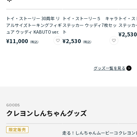
トイ・ストーリー 30周年 リ
トイ・ストーリー５ キャラ
トイ・ス
アルサイズトーキングフィギ
ステッカー ウッディ7枚セッ
ステッカ
ュア ウッディ KABUTO ver.
ト
¥2,53
¥11,000
¥2,530
グッズ一覧を見る
GOODS
クレヨンしんちゃんグッズ
走る！しんちゃんムービーコ
クレヨン