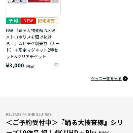
映画『踊る大捜査線 N.E.W.
メトロポリスを駆け抜け
ろ！』ムビチケ前売券（カー
ド）＋限定マグネット2種セ
ット&クリアチケット
¥3,000
グッズ一覧を見る
RELEASE 4K UHD BLU-RAY
＜ご予約受付中＞『踊る大捜査線』シリ
ーズ10作品 初！4K UHD＋Blu-ray