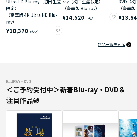
Ultra HD Blu-ray（初回生産
ray（初回生産限定）
DVD（
限定）
（豪華版 Blu-ray）
（豪華版 
（豪華版 4K Ultra HD Blu-
¥14,520
¥13,6
ray）
¥18,370
商品一覧を見る
BLURAY・DVD
＜ご予約受付中＞新着Blu-ray・DVD＆
注目作品💿