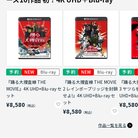
『踊る大捜査線 THE
『踊る大捜査線 THE MOVIE
『踊る大捜
MOVIE』4K UHD+Blu-ray セ
2 レインボーブリッジを封鎖
3 ヤツら
ット
せよ!』4K UHD+Blu-ray セ
UHD+Bl
ット
¥8,580
¥8,58
¥8,580
作品一覧を見る