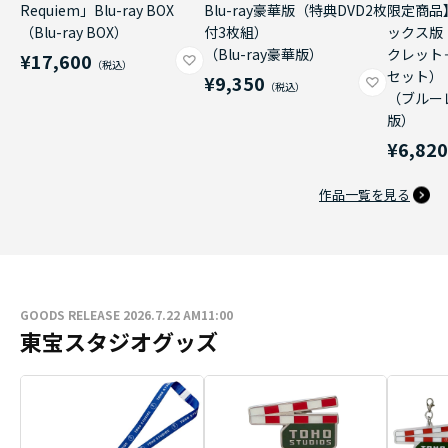
Requiem」Blu-ray BOX
Blu-ray豪華版（特典DVD2枚
限定商品
（Blu-ray BOX）
付3枚組）
ックス版
（Blu-ray豪華版）
クレット
¥17,600
セット）
¥9,350
（ブルー
版）
¥6,82
作品一覧を見る
GOODS RELEASE 2026.7.22 AM11:00
東宝スタジオグッズ