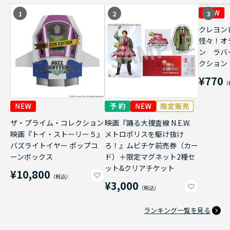
1
2
3
クレヨン
怪々！オ
ン ラバ
クション
¥770
ザ・プライム・コレクション
映画『踊る大捜査線 N.E.W.
映画『トイ・ストーリー５』
メトロポリスを駆け抜け
バズライトイヤー ポップコ
ろ！』ムビチケ前売券（カー
ーンボックス
ド）＋限定マグネット2種セ
ット&クリアチケット
¥10,800
¥3,000
ランキング一覧を見る