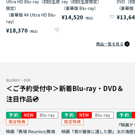
Ultra HD Blu-ray（初回生産
ray（初回生産限定）
DVD（
限定）
（豪華版 Blu-ray）
（豪華版 
（豪華版 4K Ultra HD Blu-
¥14,520
¥13,6
ray）
¥18,370
商品一覧を見る
BLURAY・DVD
＜ご予約受付中＞新着Blu-ray・DVD＆
注目作品💿
『映画ド
映画「教場 Reunion/教場
映画『君が最後に遺した歌』
太の海底