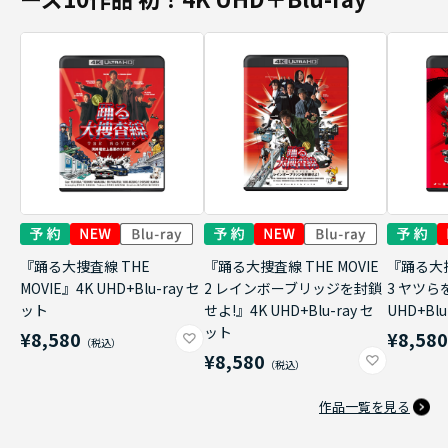
『踊る大捜査線 THE
『踊る大捜査線 THE MOVIE
『踊る大捜
MOVIE』4K UHD+Blu-ray セ
2 レインボーブリッジを封鎖
3 ヤツら
ット
せよ!』4K UHD+Blu-ray セ
UHD+Bl
ット
¥8,580
¥8,58
¥8,580
作品一覧を見る