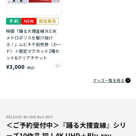
映画『踊る大捜査線 N.E.W.
メトロポリスを駆け抜け
ろ！』ムビチケ前売券（カー
ド）＋限定マグネット2種セ
ット&クリアチケット
¥3,000
グッズ一覧を見る
RELEASE 4K UHD BLU-RAY
＜ご予約受付中＞『踊る大捜査線』シリ
ーズ10作品 初！4K UHD＋Blu-ray