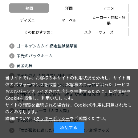
邦画
洋画
アニメ
ヒーロー・怪獣・特
ディズニー
マーベル
撮
その他おすすめ！
スター・ウォーズ
ゴールデンカムイ 網走監獄襲撃編
栄光のバックホーム
黄金泥棒
おそ松さん 人類クズ化計画!!!!!?
当サイトでは、お客様の本サイトの利用状況を分析し、サイト自
体のパフォーマンスを改善し、お客様のニーズに沿ったサービス
映画『踊る大捜査線 N.E.W.メトロポリスを駆け抜けろ！』
およびパーソナライズされた広告を提供するために、ログ情報や
OFFICIAL HIGE DANDISM LIVE at STADIUM 2025 劇場パンフレ
Cookieを収集し、利用いたします。
ット
サイトの閲覧を継続される場合は、Cookieの利用に同意されたも
NETFLIXシリーズ『ガス人間』
のとみなします。
詳細については
クッキーポリシー
をご確認ください。
学校の怪談シリーズ Blu-ray・DVD
承諾する
『君が最後に遺した歌』Blu-ray・DVD／劇場グッズ