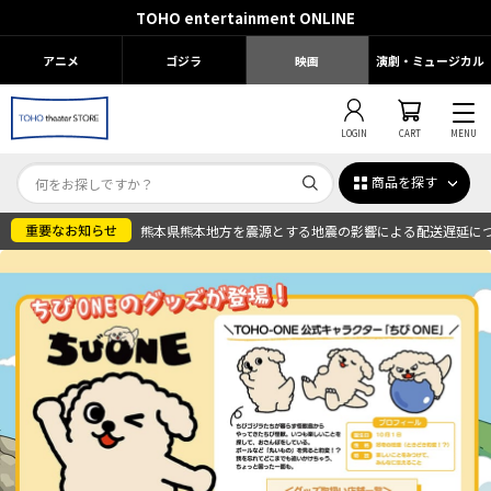
TOHO entertainment ONLINE
アニメ
ゴジラ
映画
演劇・ミュージカル
LOGIN
CART
MENU
商品を探す
熊本県熊本地方を震源とする地震の影響による配送遅延に