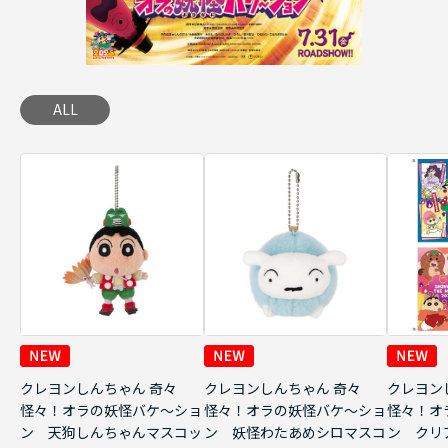
ALL
クレヨンしんちゃん 奇々
クレヨンしんちゃん 奇々
クレヨン
怪々！オラの妖怪バケ～ショ
怪々！オラの妖怪バケ～ショ
怪々！オ
ン 天狗しんちゃんマスコッ
ン 妖怪わたあめシロマスコ
ン クリ