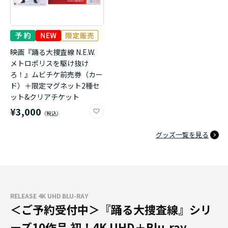
映画『踊る大捜査線 N.E.W.
メトロポリスを駆け抜け
ろ！』ムビチケ前売券（カー
ド）＋限定マグネット2種セ
ット&クリアチケット
¥3,000
グッズ一覧を見る
RELEASE 4K UHD BLU-RAY
＜ご予約受付中＞『踊る大捜査線』シリ
ーズ10作品 初！4K UHD＋Blu-ray