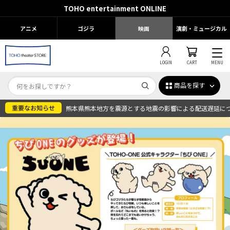
TOHO entertainment ONLINE
アニメ
ゴジラ
映画
演劇・ミュージカル
LOGIN
CART
MENU
商品を探す
熊本県熊本地方を震源とする地震の影響による配送遅延に