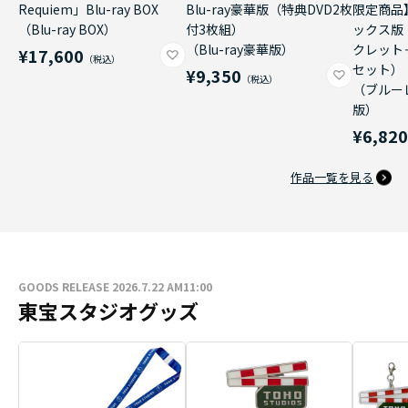
Requiem」Blu-ray BOX
Blu-ray豪華版（特典DVD2枚
限定商品
（Blu-ray BOX）
付3枚組）
ックス版
（Blu-ray豪華版）
クレット
¥17,600
セット）
¥9,350
（ブルー
版）
¥6,82
作品一覧を見る
GOODS RELEASE 2026.7.22 AM11:00
東宝スタジオグッズ