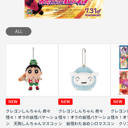
ALL
クレヨンしんちゃん 奇々
クレヨンしんちゃん 奇々
クレヨン
怪々！オラの妖怪バケ～ショ
怪々！オラの妖怪バケ～ショ
怪々！オ
ン 天狗しんちゃんマスコッ
ン 妖怪わたあめシロマスコ
ン クリ