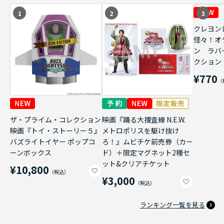
1
2
3
クレヨン
怪々！オ
ン ラバ
クション
¥770
ザ・プライム・コレクション
映画『踊る大捜査線 N.E.W.
映画『トイ・ストーリー５』
メトロポリスを駆け抜け
バズライトイヤー ポップコ
ろ！』ムビチケ前売券（カー
ーンボックス
ド）＋限定マグネット2種セ
ット&クリアチケット
¥10,800
¥3,000
ランキング一覧を見る