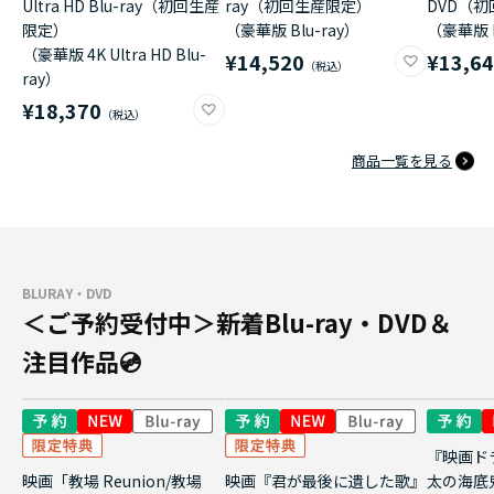
Ultra HD Blu-ray（初回生産
ray（初回生産限定）
DVD（
限定）
（豪華版 Blu-ray）
（豪華版 
（豪華版 4K Ultra HD Blu-
¥14,520
¥13,6
ray）
¥18,370
商品一覧を見る
BLURAY・DVD
＜ご予約受付中＞新着Blu-ray・DVD＆
注目作品💿
『映画ド
映画「教場 Reunion/教場
映画『君が最後に遺した歌』
太の海底