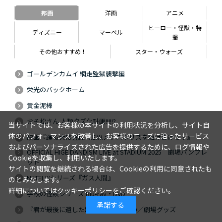
邦画
洋画
アニメ
ヒーロー・怪獣・特
ディズニー
マーベル
撮
その他おすすめ！
スター・ウォーズ
ゴールデンカムイ 網走監獄襲撃編
栄光のバックホーム
黄金泥棒
おそ松さん 人類クズ化計画!!!!!?
当サイトでは、お客様の本サイトの利用状況を分析し、サイト自
体のパフォーマンスを改善し、お客様のニーズに沿ったサービス
映画『踊る大捜査線 N.E.W.メトロポリスを駆け抜けろ！』
およびパーソナライズされた広告を提供するために、ログ情報や
OFFICIAL HIGE DANDISM LIVE at STADIUM 2025 劇場パンフレ
Cookieを収集し、利用いたします。
ット
サイトの閲覧を継続される場合は、Cookieの利用に同意されたも
NETFLIXシリーズ『ガス人間』
のとみなします。
詳細については
クッキーポリシー
をご確認ください。
学校の怪談シリーズ Blu-ray・DVD
承諾する
『君が最後に遺した歌』Blu-ray・DVD／劇場グッズ