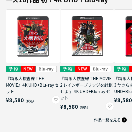
『踊る大捜査線 THE
『踊る大捜査線 THE MOVIE
『踊る大捜
MOVIE』4K UHD+Blu-ray セ
2 レインボーブリッジを封鎖
3 ヤツら
ット
せよ!』4K UHD+Blu-ray セ
UHD+Bl
ット
¥8,580
¥8,58
¥8,580
作品一覧を見る