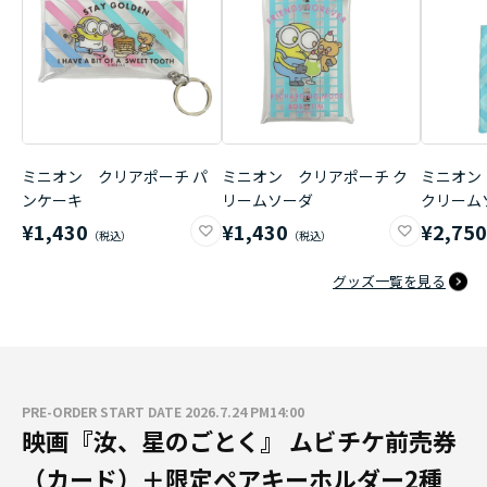
ミニオン クリアポーチ パ
ミニオン クリアポーチ ク
ミニオン
ンケーキ
リームソーダ
クリーム
¥1,430
¥1,430
¥2,75
グッズ一覧を見る
PRE-ORDER START DATE 2026.7.24 PM14:00
映画『汝、星のごとく』 ムビチケ前売券
（カード）＋限定ペアキーホルダー2種