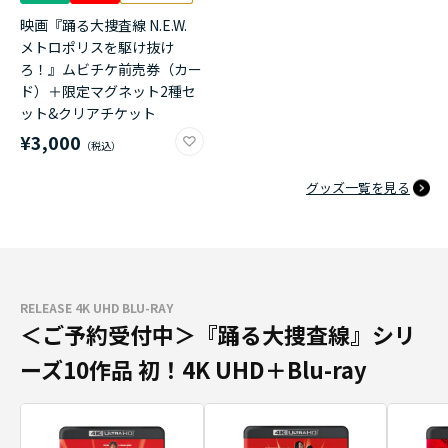
映画『踊る大捜査線 N.E.W.
メトロポリスを駆け抜け
ろ！』ムビチケ前売券（カー
ド）＋限定マグネット2種セ
ット&クリアチケット
¥3,000
グッズ一覧を見る
RELEASE 4K UHD BLU-RAY
＜ご予約受付中＞『踊る大捜査線』シリ
ーズ10作品 初！4K UHD＋Blu-ray