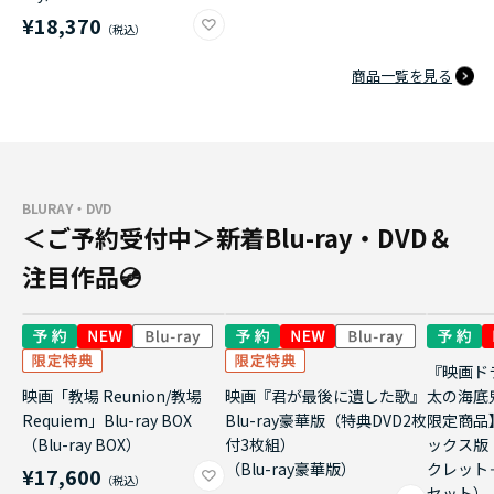
¥18,370
商品一覧を見る
BLURAY・DVD
＜ご予約受付中＞新着Blu-ray・DVD＆
注目作品💿
『映画ド
映画「教場 Reunion/教場
映画『君が最後に遺した歌』
太の海底
Requiem」Blu-ray BOX
Blu-ray豪華版（特典DVD2枚
限定商品
（Blu-ray BOX）
付3枚組）
ックス版
（Blu-ray豪華版）
クレット
¥17,600
セット）