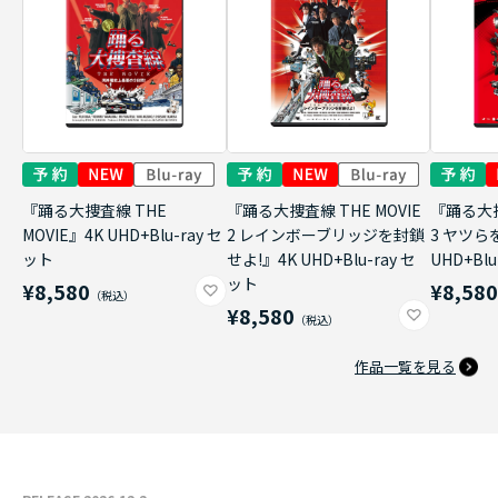
『踊る大捜査線 THE
『踊る大捜査線 THE MOVIE
『踊る大捜
MOVIE』4K UHD+Blu-ray セ
2 レインボーブリッジを封鎖
3 ヤツら
ット
せよ!』4K UHD+Blu-ray セ
UHD+Bl
ット
¥8,580
¥8,58
¥8,580
作品一覧を見る