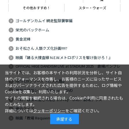
その他おすすめ！
スター・ウォーズ
ゴールデンカムイ 網走監獄襲撃編
栄光のバックホーム
黄金泥棒
おそ松さん 人類クズ化計画!!!!!?
映画『踊る大捜査線 N.E.W.メトロポリスを駆け抜けろ！』
OFFICIAL HIGE DANDISM LIVE at STADIUM 2025 劇場パンフレ
ット
当サイトでは、お客様の本サイトの利用状況を分析し、サイト自
体のパフォーマンスを改善し、お客様のニーズに沿ったサービス
NETFLIXシリーズ『ガス人間』
およびパーソナライズされた広告を提供するために、ログ情報や
学校の怪談シリーズ Blu-ray・DVD
Cookieを収集し、利用いたします。
サイトの閲覧を継続される場合は、Cookieの利用に同意されたも
『君が最後に遺した歌』Blu-ray・DVD／劇場グッズ
のとみなします。
君のクイズ
詳細については
クッキーポリシー
をご確認ください。
映画「教場 Requiem」
承諾する