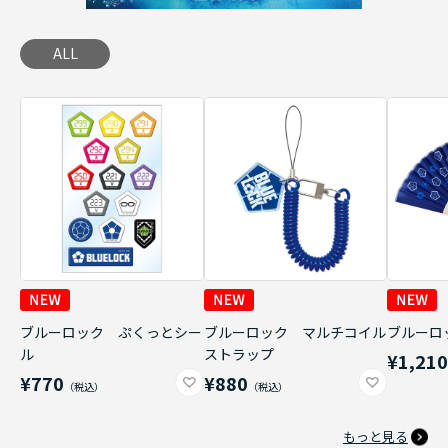
ALL
ブルーロック ぷくっとシー
ブルーロック マルチコイル
ブルーロ
ル
ストラップ
¥1,21
¥770
¥880
もっと見る