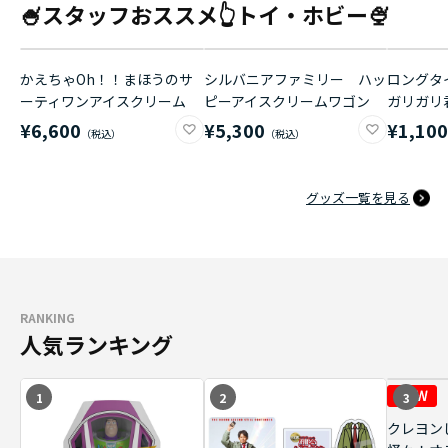
🍧スタッフおススメ👆トイ・ホビー🍨
かえちゃOh！！まほうのサ
シルバニアファミリー ハッ
ロングタイ
ーティワンアイスクリーム
ピーアイスクリームワゴン
ガリガリ
¥6,600
¥5,300
¥1,10
グッズ一覧を見る
RANKING
人気ランキング
1
2
3
クレヨン