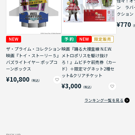
怪々！オ
ン ラバ
クション
¥770
ザ・プライム・コレクション
映画『踊る大捜査線 N.E.W.
映画『トイ・ストーリー５』
メトロポリスを駆け抜け
バズライトイヤー ポップコ
ろ！』ムビチケ前売券（カー
ーンボックス
ド）＋限定マグネット2種セ
ット&クリアチケット
¥10,800
¥3,000
ランキング一覧を見る
PICK UP