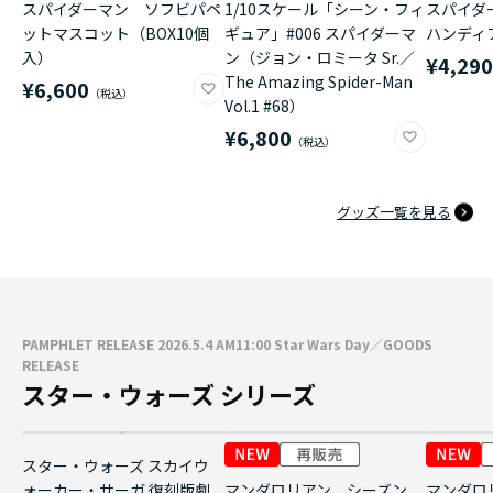
スパイダーマン ソフビパペ
1/10スケール「シーン・フィ
スパイダ
ットマスコット（BOX10個
ギュア」#006 スパイダーマ
ハンディ
入）
ン（ジョン・ロミータ Sr.／
¥4,29
The Amazing Spider-Man
¥6,600
Vol.1 #68）
¥6,800
グッズ一覧を見る
PAMPHLET RELEASE 2026.5.4 AM11:00 Star Wars Day／GOODS
RELEASE
スター・ウォーズ シリーズ
スター・ウォーズ スカイウ
ォーカー・サーガ 復刻版劇
マンダロリアン シーズン
マンダロ