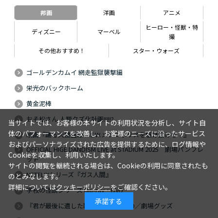
邦画
洋画
アニメ
ヒーロー・怪獣・特
ディズニー
マーベル
撮
その他おすすめ！
スター・ウォーズ
ゴールデンカムイ 網走監獄襲撃編
栄光のバックホーム
黄金泥棒
おそ松さん 人類クズ化計画!!!!!?
当サイトでは、お客様の本サイトの利用状況を分析し、サイト自
体のパフォーマンスを改善し、お客様のニーズに沿ったサービス
映画『踊る大捜査線 N.E.W.メトロポリスを駆け抜けろ！』
およびパーソナライズされた広告を提供するために、ログ情報や
OFFICIAL HIGE DANDISM LIVE at STADIUM 2025 劇場パンフレ
Cookieを収集し、利用いたします。
ット
サイトの閲覧を継続される場合は、Cookieの利用に同意されたも
NETFLIXシリーズ『ガス人間』
のとみなします。
詳細については
クッキーポリシー
をご確認ください。
学校の怪談シリーズ Blu-ray・DVD
承諾する
『君が最後に遺した歌』Blu-ray・DVD／劇場グッズ