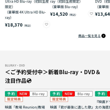
Ultra HD Blu-ray（初回生産
ray（初回生産限定）
DVD（
限定）
（豪華版 Blu-ray）
（豪華版 
（豪華版 4K Ultra HD Blu-
¥14,520
¥13,6
ray）
¥18,370
商品一覧を見る
BLURAY・DVD
＜ご予約受付中＞新着Blu-ray・DVD＆
注目作品💿
『映画ド
映画「教場 Reunion/教場
映画『君が最後に遺した歌』
太の海底