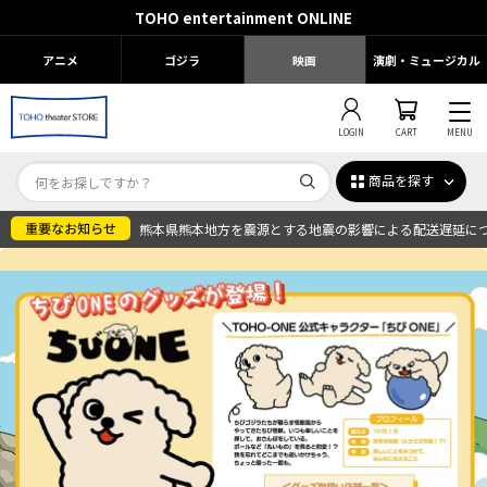
TOHO entertainment ONLINE
アニメ
ゴジラ
映画
演劇・ミュージカル
LOGIN
CART
MENU
商品を探す
熊本県熊本地方を震源とする地震の影響による配送遅延に