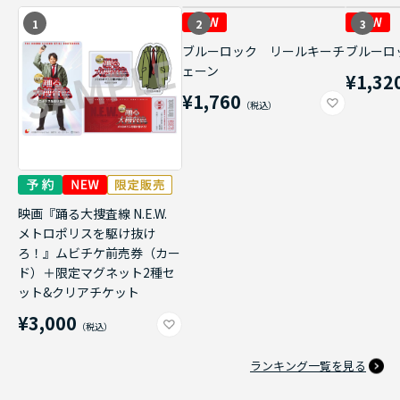
1
2
3
ブルーロック リールキーチ
ブルーロ
ェーン
¥1,32
¥1,760
映画『踊る大捜査線 N.E.W.
メトロポリスを駆け抜け
ろ！』ムビチケ前売券（カー
ド）＋限定マグネット2種セ
ット&クリアチケット
¥3,000
ランキング一覧を見る