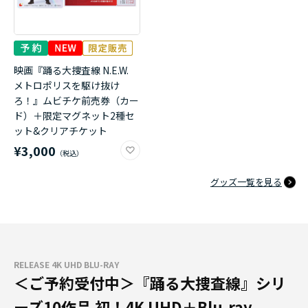
映画『踊る大捜査線 N.E.W.
メトロポリスを駆け抜け
ろ！』ムビチケ前売券（カー
ド）＋限定マグネット2種セ
ット&クリアチケット
¥3,000
グッズ一覧を見る
RELEASE 4K UHD BLU-RAY
＜ご予約受付中＞『踊る大捜査線』シリ
ーズ10作品 初！4K UHD＋Blu-ray