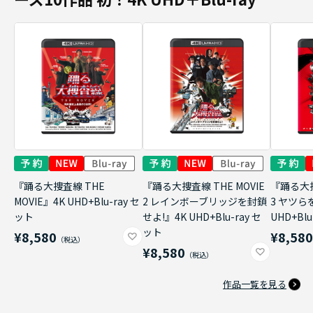
『踊る大捜査線 THE
『踊る大捜査線 THE MOVIE
『踊る大捜
MOVIE』4K UHD+Blu-ray セ
2 レインボーブリッジを封鎖
3 ヤツら
ット
せよ!』4K UHD+Blu-ray セ
UHD+Bl
ット
¥8,580
¥8,58
¥8,580
作品一覧を見る