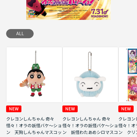
ALL
クレヨンしんちゃん 奇々
クレヨンしんちゃん 奇々
クレヨン
怪々！オラの妖怪バケ～ショ
怪々！オラの妖怪バケ～ショ
怪々！オ
ン 天狗しんちゃんマスコッ
ン 妖怪わたあめシロマスコ
ン クリ