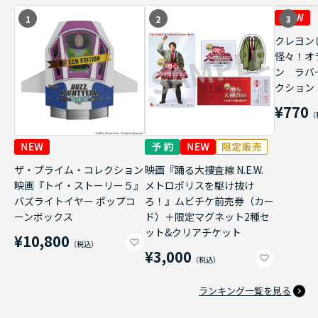
1
2
3
クレヨン
怪々！オ
ン ラバ
クション
¥770
ザ・プライム・コレクション
映画『踊る大捜査線 N.E.W.
映画『トイ・ストーリー５』
メトロポリスを駆け抜け
バズライトイヤー ポップコ
ろ！』ムビチケ前売券（カー
ーンボックス
ド）＋限定マグネット2種セ
ット&クリアチケット
¥10,800
¥3,000
ランキング一覧を見る