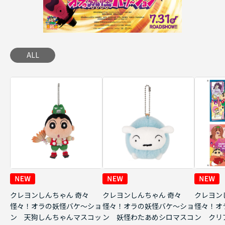
ALL
クレヨンしんちゃん 奇々
クレヨンしんちゃん 奇々
クレヨン
怪々！オラの妖怪バケ～ショ
怪々！オラの妖怪バケ～ショ
怪々！オ
ン 天狗しんちゃんマスコッ
ン 妖怪わたあめシロマスコ
ン クリ