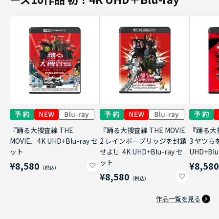
『踊る大捜査線 THE
『踊る大捜査線 THE MOVIE
『踊る大捜
MOVIE』4K UHD+Blu-ray セ
2 レインボーブリッジを封鎖
3 ヤツら
ット
せよ!』4K UHD+Blu-ray セ
UHD+Bl
ット
¥8,580
¥8,58
¥8,580
作品一覧を見る