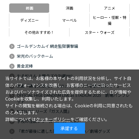
邦画
洋画
アニメ
ヒーロー・怪獣・特
ディズニー
マーベル
撮
その他おすすめ！
スター・ウォーズ
ゴールデンカムイ 網走監獄襲撃編
栄光のバックホーム
黄金泥棒
おそ松さん 人類クズ化計画!!!!!?
当サイトでは、お客様の本サイトの利用状況を分析し、サイト自
体のパフォーマンスを改善し、お客様のニーズに沿ったサービス
映画『踊る大捜査線 N.E.W.メトロポリスを駆け抜けろ！』
およびパーソナライズされた広告を提供するために、ログ情報や
OFFICIAL HIGE DANDISM LIVE at STADIUM 2025 劇場パンフレ
Cookieを収集し、利用いたします。
ット
サイトの閲覧を継続される場合は、Cookieの利用に同意されたも
NETFLIXシリーズ『ガス人間』
のとみなします。
詳細については
クッキーポリシー
をご確認ください。
学校の怪談シリーズ Blu-ray・DVD
承諾する
『君が最後に遺した歌』Blu-ray・DVD／劇場グッズ