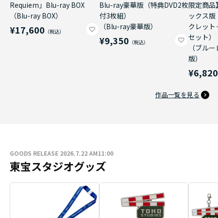
Requiem」Blu-ray BOX
Blu-ray豪華版（特典DVD2枚
限定商品
（Blu-ray BOX）
付3枚組）
ックス版
（Blu-ray豪華版）
クレット
¥17,600
セット）
¥9,350
（ブルー
版）
¥6,82
作品一覧を見る
GOODS RELEASE 2026.7.22 AM11:00
東宝スタジオグッズ