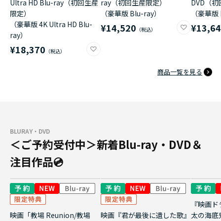
Ultra HD Blu-ray（初回生産
ray（初回生産限定）
DVD（
限定）
（豪華版 Blu-ray）
（豪華版 
（豪華版 4K Ultra HD Blu-
¥14,520
¥13,6
ray）
¥18,370
商品一覧を見る
BLURAY・DVD
＜ご予約受付中＞新着Blu-ray・DVD＆
注目作品💿
『映画ド
映画「教場 Reunion/教場
映画『君が最後に遺した歌』
太の海底