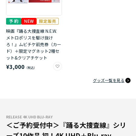
映画『踊る大捜査線 N.E.W.
メトロポリスを駆け抜け
ろ！』ムビチケ前売券（カー
ド）＋限定マグネット2種セ
ット&クリアチケット
¥3,000
グッズ一覧を見る
RELEASE 4K UHD BLU-RAY
＜ご予約受付中＞『踊る大捜査線』シリ
ーズ10作品 初！4K UHD＋Blu-ray