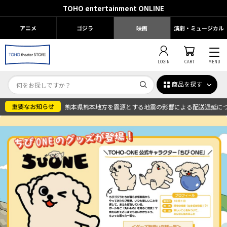
TOHO entertainment ONLINE
アニメ
ゴジラ
映画
演劇・ミュージカル
LOGIN
CART
MENU
商品を探す
熊本県熊本地方を震源とする地震の影響による配送遅延に