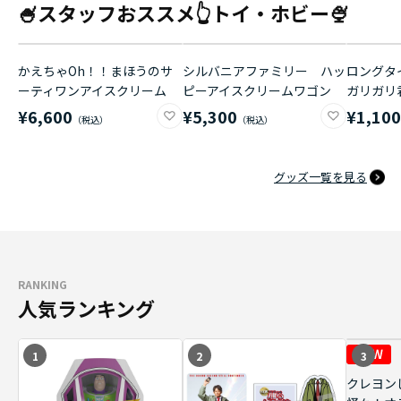
🍧スタッフおススメ👆トイ・ホビー🍨
かえちゃOh！！まほうのサ
シルバニアファミリー ハッ
ロングタイ
ーティワンアイスクリーム
ピーアイスクリームワゴン
ガリガリ
¥6,600
¥5,300
¥1,10
グッズ一覧を見る
RANKING
人気ランキング
1
2
3
クレヨン