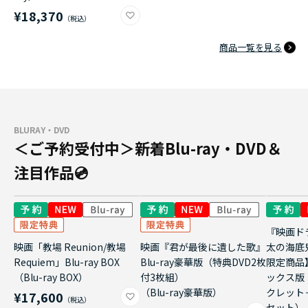
¥18,370
商品一覧を見る
BLURAY・DVD
＜ご予約受付中＞新着Blu-ray・DVD＆
注目作品💿
『映画ド
映画「教場 Reunion/教場
映画『君が最後に遺した歌』
太の海底
Requiem」Blu-ray BOX
Blu-ray豪華版（特典DVD2枚
限定商品
（Blu-ray BOX）
付3枚組）
ックス版
（Blu-ray豪華版）
クレット
¥17,600
セット）