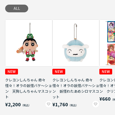
ALL
クレヨンしんちゃん 奇々
クレヨンしんちゃん 奇々
クレヨン
怪々！オラの妖怪バケ～ショ
怪々！オラの妖怪バケ～ショ
怪々！オ
ン 天狗しんちゃんマスコッ
ン 妖怪わたあめシロマスコ
ン クリ
ト
ット
¥660
¥2,200
¥1,760