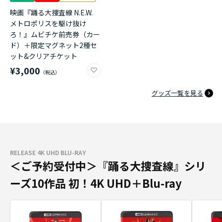
映画『踊る大捜査線 N.E.W.
メトロポリスを駆け抜け
ろ！』ムビチケ前売券（カー
ド）＋限定マグネット2種セ
ット&クリアチケット
¥3,000
グッズ一覧を見る
RELEASE 4K UHD BLU-RAY
＜ご予約受付中＞『踊る大捜査線』シリ
ーズ10作品 初！4K UHD＋Blu-ray