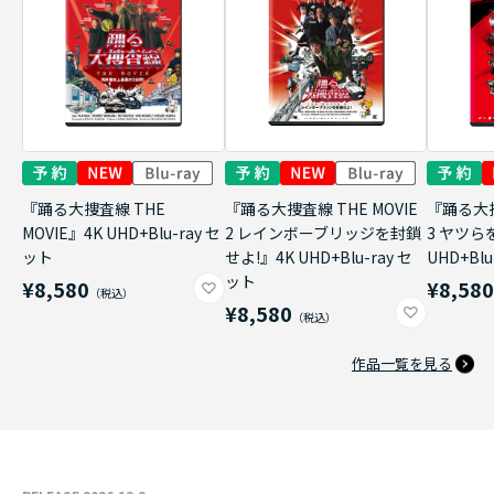
『踊る大捜査線 THE
『踊る大捜査線 THE MOVIE
『踊る大捜
MOVIE』4K UHD+Blu-ray セ
2 レインボーブリッジを封鎖
3 ヤツら
ット
せよ!』4K UHD+Blu-ray セ
UHD+Bl
ット
¥8,580
¥8,58
¥8,580
作品一覧を見る