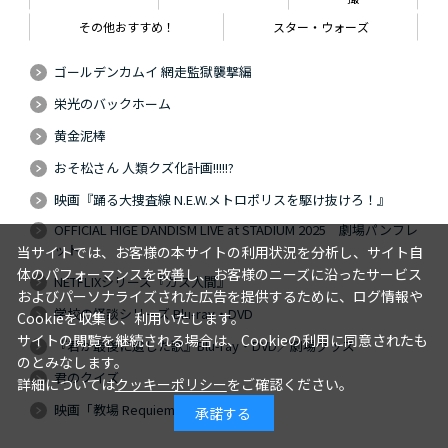
その他おすすめ！
スター・ウォーズ
ゴールデンカムイ 網走監獄襲撃編
栄光のバックホーム
黄金泥棒
おそ松さん 人類クズ化計画!!!!!?
映画『踊る大捜査線 N.E.W.メトロポリスを駆け抜けろ！』
OFFICIAL HIGE DANDISM LIVE at STADIUM 2025 劇場パンフレ
ット
当サイトでは、お客様の本サイトの利用状況を分析し、サイト自
体のパフォーマンスを改善し、お客様のニーズに沿ったサービス
NETFLIXシリーズ『ガス人間』
およびパーソナライズされた広告を提供するために、ログ情報や
学校の怪談シリーズ Blu-ray・DVD
Cookieを収集し、利用いたします。
サイトの閲覧を継続される場合は、Cookieの利用に同意されたも
『君が最後に遺した歌』Blu-ray・DVD／劇場グッズ
のとみなします。
君のクイズ
詳細については
クッキーポリシー
をご確認ください。
映画「教場 Requiem」
承諾する