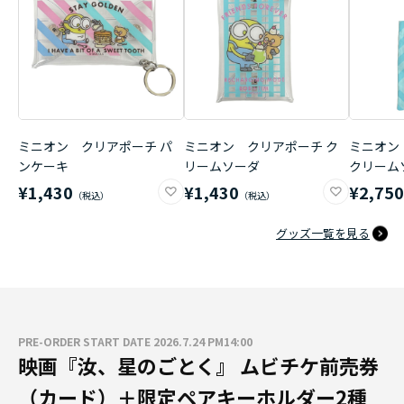
ミニオン クリアポーチ パ
ミニオン クリアポーチ ク
ミニオン
ンケーキ
リームソーダ
クリーム
¥1,430
¥1,430
¥2,75
グッズ一覧を見る
PRE-ORDER START DATE 2026.7.24 PM14:00
映画『汝、星のごとく』 ムビチケ前売券
（カード）＋限定ペアキーホルダー2種