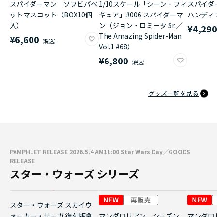
スパイダーマン ソフビパペ
1/10スケール「シーン・フィ
スパイダ
ットマスコット（BOX10個
ギュア」#006 スパイダーマ
ハンディ
入）
ン（ジョン・ロミータ Sr.／
¥4,29
The Amazing Spider-Man
¥6,600
Vol.1 #68）
¥6,800
グッズ一覧を見る
PAMPHLET RELEASE 2026.5.4 AM11:00 Star Wars Day／GOODS
RELEASE
スター・ウォーズ シリーズ
スター・ウォーズ スカイウ
ォーカー・サーガ 復刻版劇
マンダロリアン シーズン
マンダロ