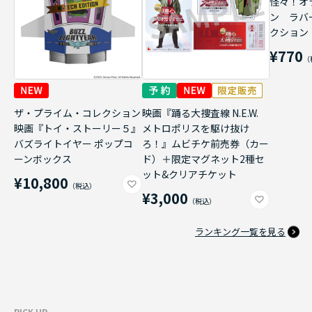
怪々！オ
ン ラバ
クション
¥770
ザ・プライム・コレクション
映画『踊る大捜査線 N.E.W.
映画『トイ・ストーリー５』
メトロポリスを駆け抜け
バズライトイヤー ポップコ
ろ！』ムビチケ前売券（カー
ーンボックス
ド）＋限定マグネット2種セ
ット&クリアチケット
¥10,800
¥3,000
ランキング一覧を見る
PICK UP