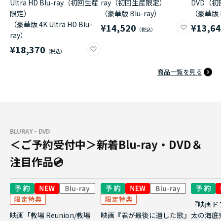
Ultra HD Blu-ray（初回生産
ray（初回生産限定）
DVD（
限定）
（豪華版 Blu-ray）
（豪華版 
（豪華版 4K Ultra HD Blu-
¥14,520
¥13,6
ray）
¥18,370
商品一覧を見る
BLURAY・DVD
＜ご予約受付中＞新着Blu-ray・DVD＆
注目作品💿
『映画ド
映画「教場 Reunion/教場
映画『君が最後に遺した歌』
太の海底