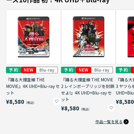
『踊る大捜査線 THE
『踊る大捜査線 THE MOVIE
『踊る大捜
MOVIE』4K UHD+Blu-ray セ
2 レインボーブリッジを封鎖
3 ヤツら
ット
せよ!』4K UHD+Blu-ray セ
UHD+Bl
ット
¥8,580
¥8,58
¥8,580
作品一覧を見る