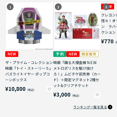
1
2
3
クレヨン
怪々！オ
ン ラバ
クション
¥770
ザ・プライム・コレクション
映画『踊る大捜査線 N.E.W.
映画『トイ・ストーリー５』
メトロポリスを駆け抜け
バズライトイヤー ポップコ
ろ！』ムビチケ前売券（カー
ーンボックス
ド）＋限定マグネット2種セ
ット&クリアチケット
¥10,800
¥3,000
ランキング一覧を見る