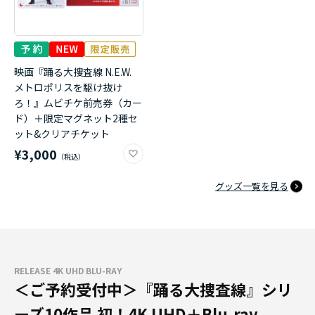
映画『踊る大捜査線 N.E.W.
メトロポリスを駆け抜け
ろ！』ムビチケ前売券（カー
ド）＋限定マグネット2種セ
ット&クリアチケット
¥3,000
グッズ一覧を見る
RELEASE 4K UHD BLU-RAY
＜ご予約受付中＞『踊る大捜査線』シリ
ーズ10作品 初！4K UHD＋Blu-ray