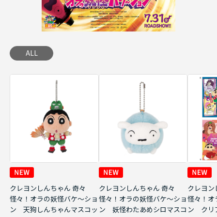
ALL
クレヨンしんちゃん 奇々
クレヨンしんちゃん 奇々
クレヨン
怪々！オラの妖怪バケ～ショ
怪々！オラの妖怪バケ～ショ
怪々！オ
ン 天狗しんちゃんマスコッ
ン 妖怪わたあめシロマスコ
ン クリ