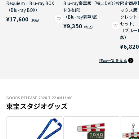
Requiem」Blu-ray BOX
Blu-ray豪華版（特典DVD2枚
限定商品
（Blu-ray BOX）
付3枚組）
ックス版
（Blu-ray豪華版）
クレット
¥17,600
セット）
¥9,350
（ブルー
版）
¥6,82
作品一覧を見る
GOODS RELEASE 2026.7.22 AM11:00
東宝スタジオグッズ