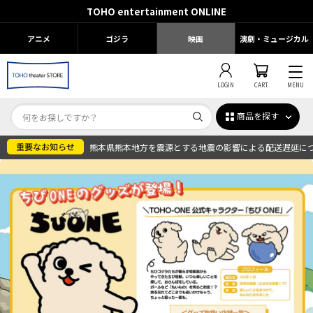
TOHO entertainment ONLINE
アニメ
ゴジラ
映画
演劇・ミュージカル
LOGIN
CART
MENU
商品を探す
熊本県熊本地方を震源とする地震の影響による配送遅延に