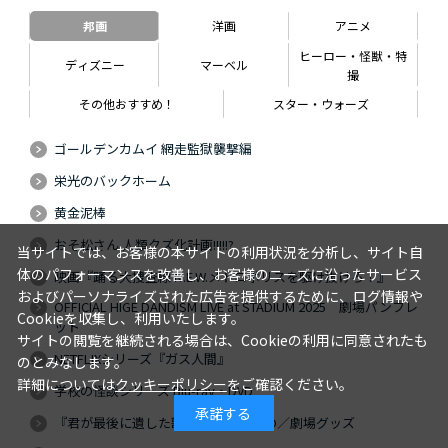
邦画
洋画
アニメ
ヒーロー・怪獣・特
ディズニー
マーベル
撮
その他おすすめ！
スター・ウォーズ
ゴールデンカムイ 網走監獄襲撃編
栄光のバックホーム
黄金泥棒
おそ松さん 人類クズ化計画!!!!!?
当サイトでは、お客様の本サイトの利用状況を分析し、サイト自
体のパフォーマンスを改善し、お客様のニーズに沿ったサービス
映画『踊る大捜査線 N.E.W.メトロポリスを駆け抜けろ！』
およびパーソナライズされた広告を提供するために、ログ情報や
OFFICIAL HIGE DANDISM LIVE at STADIUM 2025 劇場パンフレ
Cookieを収集し、利用いたします。
ット
サイトの閲覧を継続される場合は、Cookieの利用に同意されたも
NETFLIXシリーズ『ガス人間』
のとみなします。
詳細については
クッキーポリシー
をご確認ください。
学校の怪談シリーズ Blu-ray・DVD
承諾する
『君が最後に遺した歌』Blu-ray・DVD／劇場グッズ