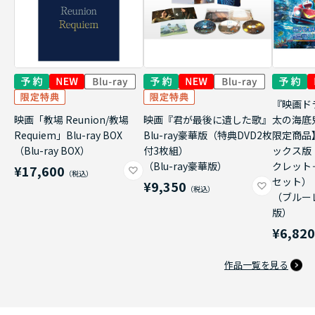
『映画ド
映画「教場 Reunion/教場
映画『君が最後に遺した歌』
太の海底
Requiem」Blu-ray BOX
Blu-ray豪華版（特典DVD2枚
限定商品
（Blu-ray BOX）
付3枚組）
ックス版
（Blu-ray豪華版）
クレット
¥17,600
セット）
¥9,350
（ブルー
版）
¥6,82
作品一覧を見る