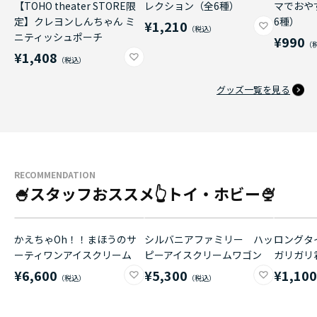
【TOHO theater STORE限
レクション（全6種）
マでおや
定】クレヨンしんちゃん ミ
6種）
¥1,210
ニティッシュポーチ
¥990
¥1,408
グッズ一覧を見る
RECOMMENDATION
🍧スタッフおススメ👆トイ・ホビー🍨
かえちゃOh！！まほうのサ
シルバニアファミリー ハッ
ロングタイ
ーティワンアイスクリーム
ピーアイスクリームワゴン
ガリガリ
¥6,600
¥5,300
¥1,10