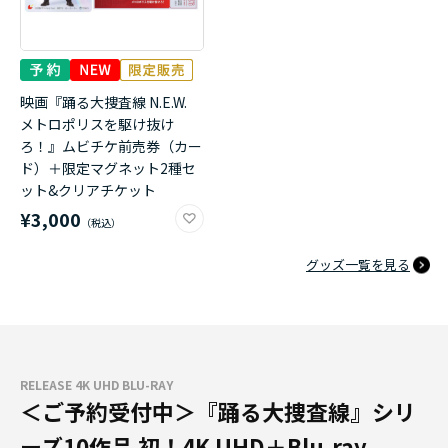
映画『踊る大捜査線 N.E.W.
メトロポリスを駆け抜け
ろ！』ムビチケ前売券（カー
ド）＋限定マグネット2種セ
ット&クリアチケット
¥3,000
グッズ一覧を見る
RELEASE 4K UHD BLU-RAY
＜ご予約受付中＞『踊る大捜査線』シリ
ーズ10作品 初！4K UHD＋Blu-ray