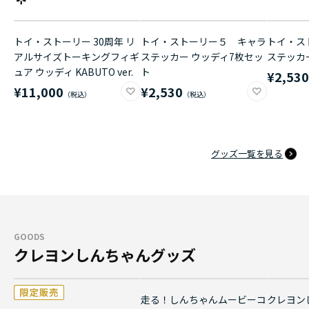
トイ・ストーリー 30周年 リ
トイ・ストーリー５ キャラ
トイ・ス
アルサイズトーキングフィギ
ステッカー ウッディ7枚セッ
ステッカ
ュア ウッディ KABUTO ver.
ト
¥2,53
¥11,000
¥2,530
グッズ一覧を見る
GOODS
クレヨンしんちゃんグッズ
走る！しんちゃんムービーコ
クレヨン