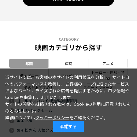
CATEGORY
映画カテゴリから探す
邦画
洋画
アニメ
ヒーロー・怪獣・特
ディズニー
マーベル
当サイトでは、お客様の本サイトの利用状況を分析し、サイト自
撮
体のパフォーマンスを改善し、お客様のニーズに沿ったサービス
その他おすすめ！
スター・ウォーズ
およびパーソナライズされた広告を提供するために、ログ情報や
Cookieを収集し、利用いたします。
ゴールデンカムイ 網走監獄襲撃編
サイトの閲覧を継続される場合は、Cookieの利用に同意されたも
栄光のバックホーム
のとみなします。
詳細については
クッキーポリシー
をご確認ください。
黄金泥棒
承諾する
おそ松さん 人類クズ化計画!!!!!?