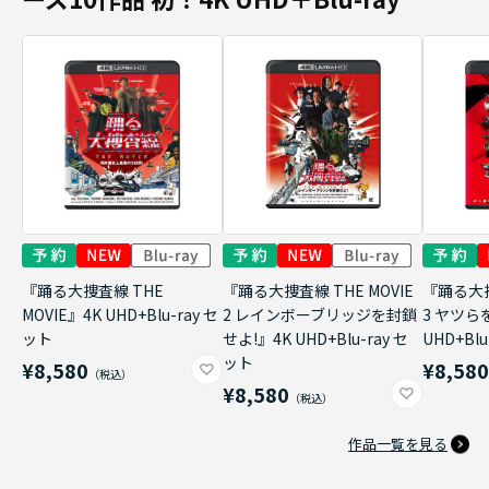
『踊る大捜査線 THE
『踊る大捜査線 THE MOVIE
『踊る大捜
MOVIE』4K UHD+Blu-ray セ
2 レインボーブリッジを封鎖
3 ヤツら
ット
せよ!』4K UHD+Blu-ray セ
UHD+Bl
ット
¥8,580
¥8,58
¥8,580
作品一覧を見る