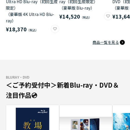
Ultra HD Blu-ray（初回生産
ray（初回生産限定）
DVD（
限定）
（豪華版 Blu-ray）
（豪華版 
（豪華版 4K Ultra HD Blu-
¥14,520
¥13,6
ray）
¥18,370
商品一覧を見る
BLURAY・DVD
＜ご予約受付中＞新着Blu-ray・DVD＆
注目作品💿