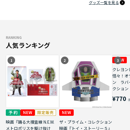
グッズ一覧を見る
RANKING
人気ランキング
1
2
3
クレヨン
怪々！オ
ン ラバ
クション
¥770
映画『踊る大捜査線 N.E.W.
ザ・プライム・コレクション
メトロポリスを駆け抜け
映画『トイ・ストーリー５』