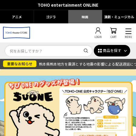
TOHO entertainment ONLINE
アニメ
ゴジラ
映画
演劇・ミュージカル
LOGIN
CART
MENU
商品を探す
熊本県熊本地方を震源とする地震の影響による配送遅延に