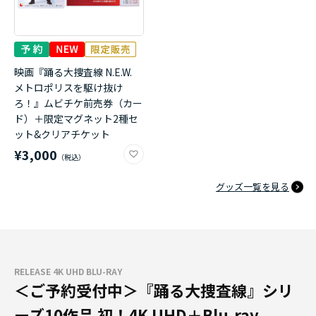
映画『踊る大捜査線 N.E.W.
メトロポリスを駆け抜け
ろ！』ムビチケ前売券（カー
ド）＋限定マグネット2種セ
ット&クリアチケット
¥3,000
グッズ一覧を見る
RELEASE 4K UHD BLU-RAY
＜ご予約受付中＞『踊る大捜査線』シリ
ーズ10作品 初！4K UHD＋Blu-ray