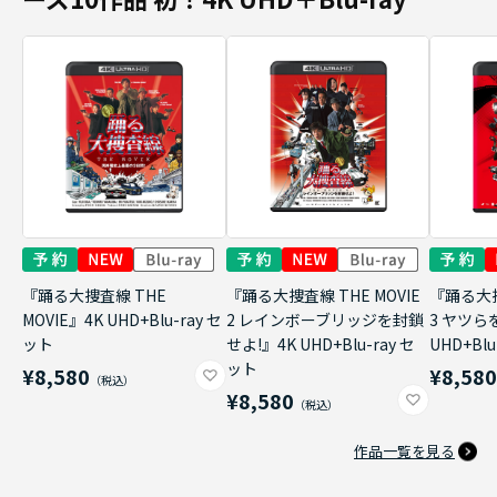
『踊る大捜査線 THE
『踊る大捜査線 THE MOVIE
『踊る大捜
MOVIE』4K UHD+Blu-ray セ
2 レインボーブリッジを封鎖
3 ヤツら
ット
せよ!』4K UHD+Blu-ray セ
UHD+Bl
ット
¥8,580
¥8,58
¥8,580
作品一覧を見る