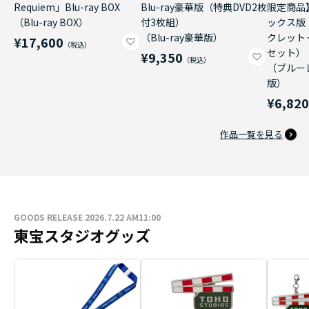
Requiem」Blu-ray BOX
Blu-ray豪華版（特典DVD2枚
限定商品
（Blu-ray BOX）
付3枚組）
ックス版
（Blu-ray豪華版）
クレット
¥17,600
セット）
¥9,350
（ブルー
版）
¥6,82
作品一覧を見る
GOODS RELEASE 2026.7.22 AM11:00
東宝スタジオグッズ