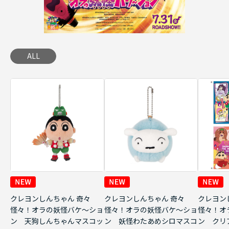
ALL
クレヨンしんちゃん 奇々
クレヨンしんちゃん 奇々
クレヨン
怪々！オラの妖怪バケ～ショ
怪々！オラの妖怪バケ～ショ
怪々！オ
ン 天狗しんちゃんマスコッ
ン 妖怪わたあめシロマスコ
ン クリ