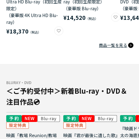
Ultra HD Blu-ray（初回生産
ray（初回生産限定）
DVD（
限定）
（豪華版 Blu-ray）
（豪華版 
（豪華版 4K Ultra HD Blu-
¥14,520
¥13,6
ray）
¥18,370
商品一覧を見る
BLURAY・DVD
＜ご予約受付中＞新着Blu-ray・DVD＆
注目作品💿
『映画ド
映画「教場 Reunion/教場
映画『君が最後に遺した歌』
太の海底