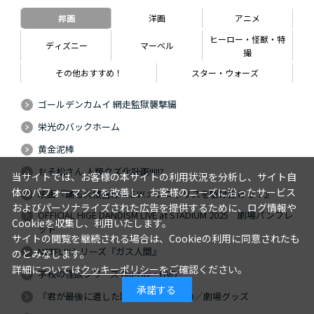
邦画
洋画
アニメ
ヒーロー・怪獣・特
ディズニー
マーベル
撮
その他おすすめ！
スター・ウォーズ
ゴールデンカムイ 網走監獄襲撃編
栄光のバックホーム
黄金泥棒
おそ松さん 人類クズ化計画!!!!!?
当サイトでは、お客様の本サイトの利用状況を分析し、サイト自
体のパフォーマンスを改善し、お客様のニーズに沿ったサービス
映画『踊る大捜査線 N.E.W.メトロポリスを駆け抜けろ！』
およびパーソナライズされた広告を提供するために、ログ情報や
OFFICIAL HIGE DANDISM LIVE at STADIUM 2025 劇場パンフレ
Cookieを収集し、利用いたします。
ット
サイトの閲覧を継続される場合は、Cookieの利用に同意されたも
NETFLIXシリーズ『ガス人間』
のとみなします。
詳細については
クッキーポリシー
をご確認ください。
学校の怪談シリーズ Blu-ray・DVD
承諾する
『君が最後に遺した歌』Blu-ray・DVD／劇場グッズ