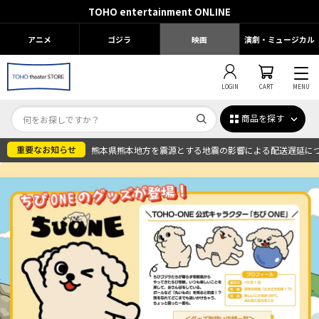
TOHO entertainment ONLINE
アニメ
ゴジラ
映画
演劇・ミュージカル
LOGIN
CART
MENU
商品を探す
熊本県熊本地方を震源とする地震の影響による配送遅延に