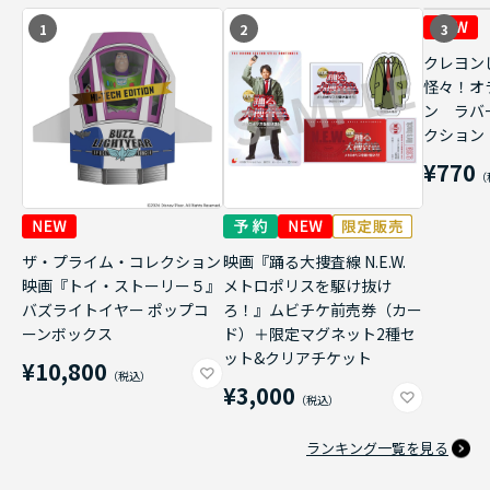
1
2
3
クレヨン
怪々！オ
ン ラバ
クション
¥770
ザ・プライム・コレクション
映画『踊る大捜査線 N.E.W.
映画『トイ・ストーリー５』
メトロポリスを駆け抜け
バズライトイヤー ポップコ
ろ！』ムビチケ前売券（カー
ーンボックス
ド）＋限定マグネット2種セ
ット&クリアチケット
¥10,800
¥3,000
ランキング一覧を見る