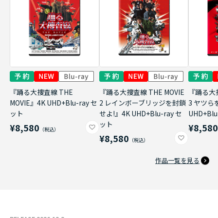
『踊る大捜査線 THE
『踊る大捜査線 THE MOVIE
『踊る大捜
MOVIE』4K UHD+Blu-ray セ
2 レインボーブリッジを封鎖
3 ヤツら
ット
せよ!』4K UHD+Blu-ray セ
UHD+Bl
ット
¥8,580
¥8,58
¥8,580
作品一覧を見る