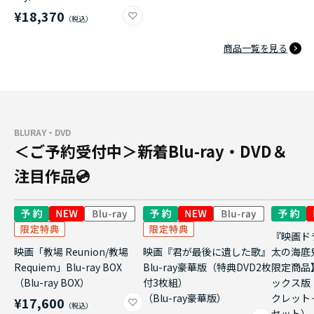
¥18,370
商品一覧を見る
BLURAY・DVD
＜ご予約受付中＞新着Blu-ray・DVD＆
注目作品💿
『映画ド
映画「教場 Reunion/教場
映画『君が最後に遺した歌』
太の海底
Requiem」Blu-ray BOX
Blu-ray豪華版（特典DVD2枚
限定商品
（Blu-ray BOX）
付3枚組）
ックス版
（Blu-ray豪華版）
クレット
¥17,600
セット）