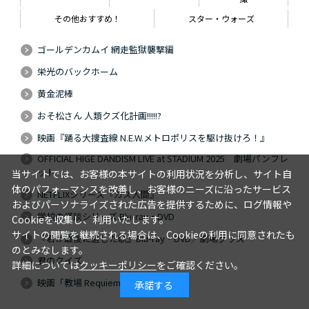
その他おすすめ！
スター・ウォーズ
ゴールデンカムイ 網走監獄襲撃編
栄光のバックホーム
黄金泥棒
おそ松さん 人類クズ化計画!!!!!?
映画『踊る大捜査線 N.E.W.メトロポリスを駆け抜けろ！』
OFFICIAL HIGE DANDISM LIVE at STADIUM 2025 劇場パンフレ
ット
当サイトでは、お客様の本サイトの利用状況を分析し、サイト自
体のパフォーマンスを改善し、お客様のニーズに沿ったサービス
NETFLIXシリーズ『ガス人間』
およびパーソナライズされた広告を提供するために、ログ情報や
学校の怪談シリーズ Blu-ray・DVD
Cookieを収集し、利用いたします。
サイトの閲覧を継続される場合は、Cookieの利用に同意されたも
『君が最後に遺した歌』Blu-ray・DVD／劇場グッズ
のとみなします。
君のクイズ
詳細については
クッキーポリシー
をご確認ください。
映画「教場 Requiem」
承諾する