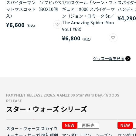
スパイダーマン ソフビパペ
1/10スケール「シーン・フィ
スパイダ
ットマスコット（BOX10個
ギュア」#006 スパイダーマ
ハンディ
入）
ン（ジョン・ロミータ Sr.／
¥4,29
The Amazing Spider-Man
¥6,600
Vol.1 #68）
¥6,800
グッズ一覧を見る
PAMPHLET RELEASE 2026.5.4 AM11:00 Star Wars Day／GOODS
RELEASE
スター・ウォーズ シリーズ
スター・ウォーズ スカイウ
ォーカー・サーガ 復刻版劇
マンダロリアン シーズン
マンダロ