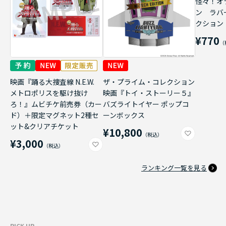
怪々！オ
ン ラバ
クション
¥770
映画『踊る大捜査線 N.E.W.
ザ・プライム・コレクション
メトロポリスを駆け抜け
映画『トイ・ストーリー５』
ろ！』ムビチケ前売券（カー
バズライトイヤー ポップコ
ド）＋限定マグネット2種セ
ーンボックス
ット&クリアチケット
¥10,800
¥3,000
ランキング一覧を見る
PICK UP