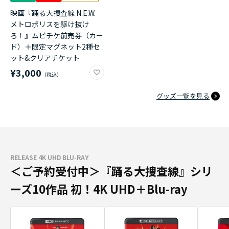
映画『踊る大捜査線 N.E.W.
メトロポリスを駆け抜け
ろ！』ムビチケ前売券（カー
ド）＋限定マグネット2種セ
ット&クリアチケット
¥3,000
グッズ一覧を見る
RELEASE 4K UHD BLU-RAY
＜ご予約受付中＞『踊る大捜査線』シリ
ーズ10作品 初！4K UHD＋Blu-ray