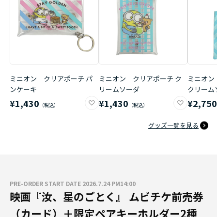
ミニオン クリアポーチ パ
ミニオン クリアポーチ ク
ミニオン
ンケーキ
リームソーダ
クリーム
¥1,430
¥1,430
¥2,75
グッズ一覧を見る
PRE-ORDER START DATE 2026.7.24 PM14:00
映画『汝、星のごとく』 ムビチケ前売券
（カード）＋限定ペアキーホルダー2種