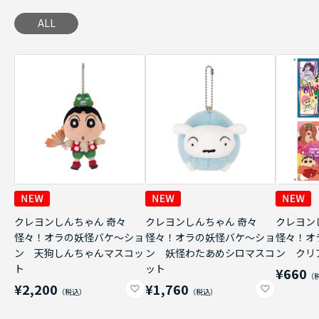
ALL
クレヨンしんちゃん 奇々
クレヨンしんちゃん 奇々
クレヨン
怪々！オラの妖怪バケ～ショ
怪々！オラの妖怪バケ～ショ
怪々！オ
ン 天狗しんちゃんマスコッ
ン 妖怪わたあめシロマスコ
ン クリ
ト
ット
¥660
¥2,200
¥1,760