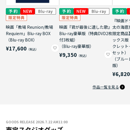
『映画ド
映画「教場 Reunion/教場
映画『君が最後に遺した歌』
太の海底
Requiem」Blu-ray BOX
Blu-ray豪華版（特典DVD2枚
限定商品
（Blu-ray BOX）
付3枚組）
ックス版
（Blu-ray豪華版）
クレット
¥17,600
セット）
¥9,350
（ブルー
版）
¥6,82
作品一覧を見る
GOODS RELEASE 2026.7.22 AM11:00
東宝スタジオグッズ