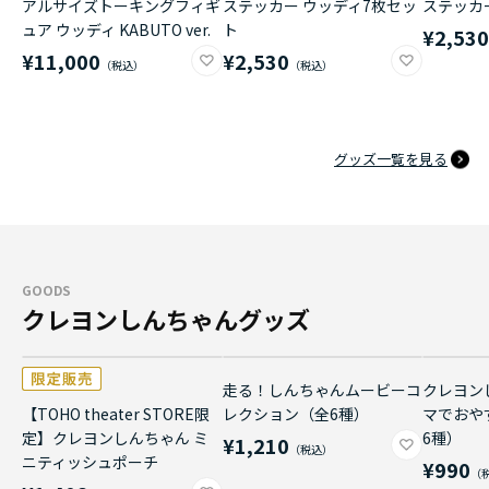
アルサイズトーキングフィギ
ステッカー ウッディ7枚セッ
ステッカ
ュア ウッディ KABUTO ver.
ト
¥2,53
¥11,000
¥2,530
グッズ一覧を見る
GOODS
クレヨンしんちゃんグッズ
走る！しんちゃんムービーコ
クレヨン
【TOHO theater STORE限
レクション（全6種）
マでおや
定】クレヨンしんちゃん ミ
6種）
¥1,210
ニティッシュポーチ
¥990