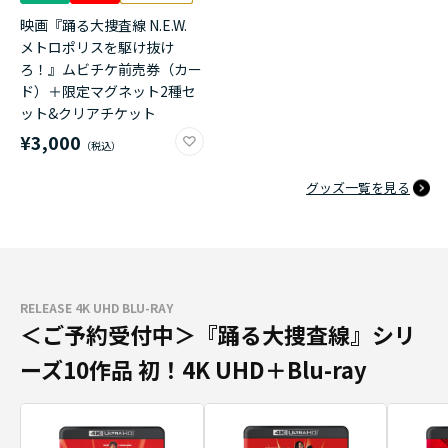
映画『踊る大捜査線 N.E.W.
メトロポリスを駆け抜け
ろ！』ムビチケ前売券（カー
ド）＋限定マグネット2種セ
ット&クリアチケット
¥3,000
グッズ一覧を見る
RELEASE 4K UHD BLU-RAY
＜ご予約受付中＞『踊る大捜査線』シリ
ーズ10作品 初！4K UHD＋Blu-ray