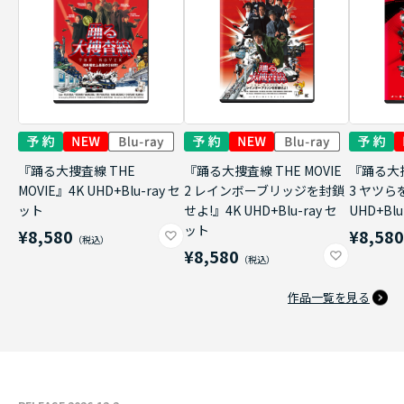
『踊る大捜査線 THE
『踊る大捜査線 THE MOVIE
『踊る大捜
MOVIE』4K UHD+Blu-ray セ
2 レインボーブリッジを封鎖
3 ヤツら
ット
せよ!』4K UHD+Blu-ray セ
UHD+Bl
ット
¥8,580
¥8,58
¥8,580
作品一覧を見る