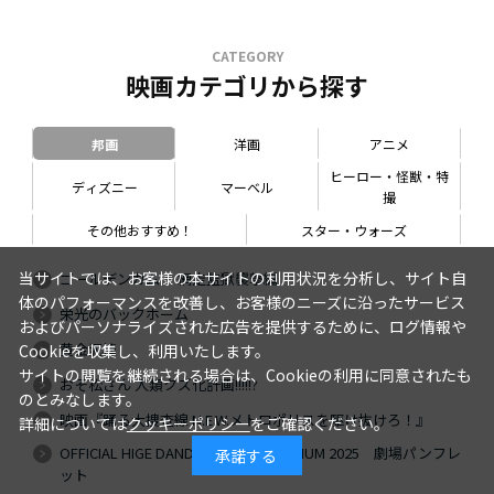
CATEGORY
映画カテゴリから探す
邦画
洋画
アニメ
ヒーロー・怪獣・特
ディズニー
マーベル
撮
その他おすすめ！
スター・ウォーズ
当サイトでは、お客様の本サイトの利用状況を分析し、サイト自
ゴールデンカムイ 網走監獄襲撃編
体のパフォーマンスを改善し、お客様のニーズに沿ったサービス
栄光のバックホーム
およびパーソナライズされた広告を提供するために、ログ情報や
黄金泥棒
Cookieを収集し、利用いたします。
サイトの閲覧を継続される場合は、Cookieの利用に同意されたも
おそ松さん 人類クズ化計画!!!!!?
のとみなします。
映画『踊る大捜査線 N.E.W.メトロポリスを駆け抜けろ！』
詳細については
クッキーポリシー
をご確認ください。
OFFICIAL HIGE DANDISM LIVE at STADIUM 2025 劇場パンフレ
承諾する
ット