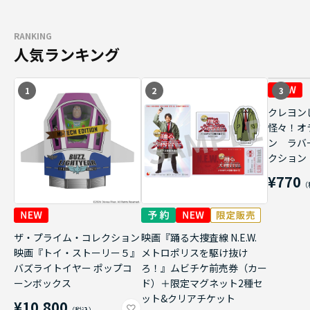
RANKING
人気ランキング
1
2
3
クレヨン
怪々！オ
ン ラバ
クション
¥770
ザ・プライム・コレクション
映画『踊る大捜査線 N.E.W.
映画『トイ・ストーリー５』
メトロポリスを駆け抜け
バズライトイヤー ポップコ
ろ！』ムビチケ前売券（カー
ーンボックス
ド）＋限定マグネット2種セ
ット&クリアチケット
¥10,800