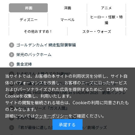
邦画
洋画
アニメ
ヒーロー・怪獣・特
ディズニー
マーベル
撮
その他おすすめ！
スター・ウォーズ
ゴールデンカムイ 網走監獄襲撃編
栄光のバックホーム
黄金泥棒
おそ松さん 人類クズ化計画!!!!!?
当サイトでは、お客様の本サイトの利用状況を分析し、サイト自
体のパフォーマンスを改善し、お客様のニーズに沿ったサービス
映画『踊る大捜査線 N.E.W.メトロポリスを駆け抜けろ！』
およびパーソナライズされた広告を提供するために、ログ情報や
OFFICIAL HIGE DANDISM LIVE at STADIUM 2025 劇場パンフレ
Cookieを収集し、利用いたします。
ット
サイトの閲覧を継続される場合は、Cookieの利用に同意されたも
NETFLIXシリーズ『ガス人間』
のとみなします。
詳細については
クッキーポリシー
をご確認ください。
学校の怪談シリーズ Blu-ray・DVD
承諾する
『君が最後に遺した歌』Blu-ray・DVD／劇場グッズ