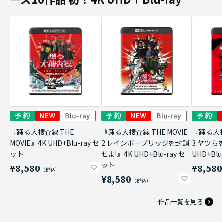
『踊る大捜査線 THE
『踊る大捜査線 THE MOVIE
『踊る大捜
MOVIE』4K UHD+Blu-ray セ
2 レインボーブリッジを封鎖
3 ヤツら
ット
せよ!』4K UHD+Blu-ray セ
UHD+Bl
ット
¥8,580
¥8,58
¥8,580
作品一覧を見る