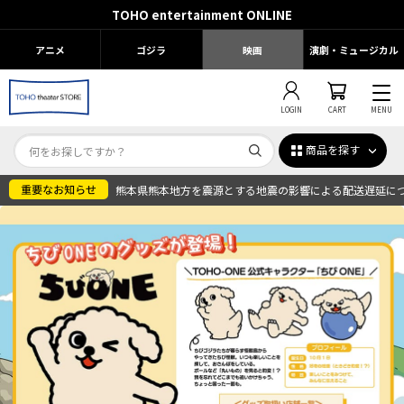
TOHO entertainment ONLINE
アニメ
ゴジラ
映画
演劇・ミュージカル
LOGIN
CART
MENU
商品を探す
熊本県熊本地方を震源とする地震の影響による配送遅延に