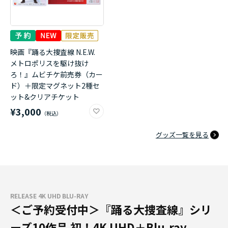
映画『踊る大捜査線 N.E.W.
メトロポリスを駆け抜け
ろ！』ムビチケ前売券（カー
ド）＋限定マグネット2種セ
ット&クリアチケット
¥3,000
グッズ一覧を見る
RELEASE 4K UHD BLU-RAY
＜ご予約受付中＞『踊る大捜査線』シリ
ーズ10作品 初！4K UHD＋Blu-ray