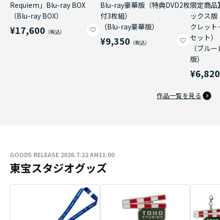
Requiem」Blu-ray BOX
Blu-ray豪華版（特典DVD2枚
限定商品
（Blu-ray BOX）
付3枚組）
ックス版
（Blu-ray豪華版）
クレット
¥17,600
セット）
¥9,350
（ブルー
版）
¥6,82
作品一覧を見る
GOODS RELEASE 2026.7.22 AM11:00
東宝スタジオグッズ