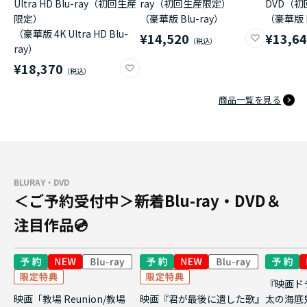
Ultra HD Blu-ray（初回生産
ray（初回生産限定）
DVD（
限定）
（豪華版 Blu-ray）
（豪華版 
（豪華版 4K Ultra HD Blu-
¥14,520
¥13,6
ray）
¥18,370
商品一覧を見る
BLURAY・DVD
＜ご予約受付中＞新着Blu-ray・DVD＆
注目作品💿
『映画ド
映画「教場 Reunion/教場
映画『君が最後に遺した歌』
太の海底