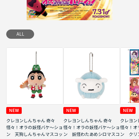
ALL
クレヨンしんちゃん 奇々
クレヨンしんちゃん 奇々
クレヨン
怪々！オラの妖怪バケ～ショ
怪々！オラの妖怪バケ～ショ
怪々！オ
ン 天狗しんちゃんマスコッ
ン 妖怪わたあめシロマスコ
ン クリ