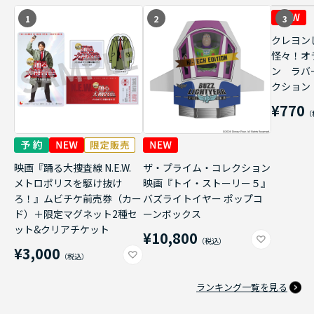
1
2
3
クレヨン
怪々！オ
ン ラバ
クション
¥770
映画『踊る大捜査線 N.E.W.
ザ・プライム・コレクション
メトロポリスを駆け抜け
映画『トイ・ストーリー５』
ろ！』ムビチケ前売券（カー
バズライトイヤー ポップコ
ド）＋限定マグネット2種セ
ーンボックス
ット&クリアチケット
¥10,800
¥3,000
ランキング一覧を見る