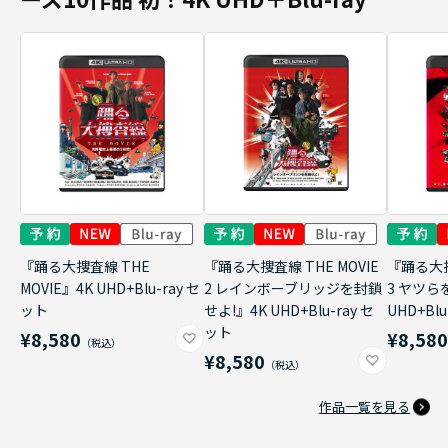
『踊る大捜査線 THE
『踊る大捜査線 THE MOVIE
『踊る大捜
MOVIE』4K UHD+Blu-ray セ
2 レインボーブリッジを封鎖
3 ヤツら
ット
せよ!』4K UHD+Blu-ray セ
UHD+Bl
ット
¥8,580
¥8,58
¥8,580
作品一覧を見る