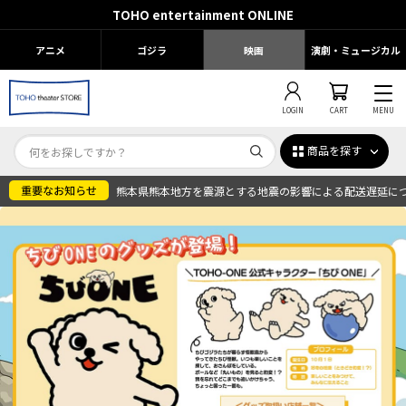
TOHO entertainment ONLINE
アニメ
ゴジラ
映画
演劇・ミュージカル
LOGIN
CART
MENU
商品を探す
熊本県熊本地方を震源とする地震の影響による配送遅延に