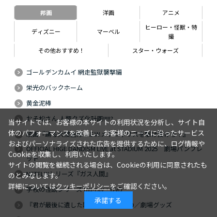
邦画
洋画
アニメ
ヒーロー・怪獣・特
ディズニー
マーベル
撮
その他おすすめ！
スター・ウォーズ
ゴールデンカムイ 網走監獄襲撃編
栄光のバックホーム
黄金泥棒
おそ松さん 人類クズ化計画!!!!!?
当サイトでは、お客様の本サイトの利用状況を分析し、サイト自
体のパフォーマンスを改善し、お客様のニーズに沿ったサービス
映画『踊る大捜査線 N.E.W.メトロポリスを駆け抜けろ！』
およびパーソナライズされた広告を提供するために、ログ情報や
OFFICIAL HIGE DANDISM LIVE at STADIUM 2025 劇場パンフレ
Cookieを収集し、利用いたします。
ット
サイトの閲覧を継続される場合は、Cookieの利用に同意されたも
NETFLIXシリーズ『ガス人間』
のとみなします。
詳細については
クッキーポリシー
をご確認ください。
学校の怪談シリーズ Blu-ray・DVD
承諾する
『君が最後に遺した歌』Blu-ray・DVD／劇場グッズ