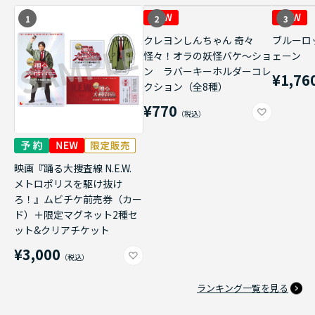
1
2
3
クレヨンしんちゃん 奇々
ブルーロ
怪々！オラの妖怪バケ～ショ
ェーン
ン ラバーキーホルダーコレ
¥1,76
クション（全8種）
¥770
映画『踊る大捜査線 N.E.W.
メトロポリスを駆け抜け
ろ！』ムビチケ前売券（カー
ド）＋限定マグネット2種セ
ット&クリアチケット
¥3,000
ランキング一覧を見る