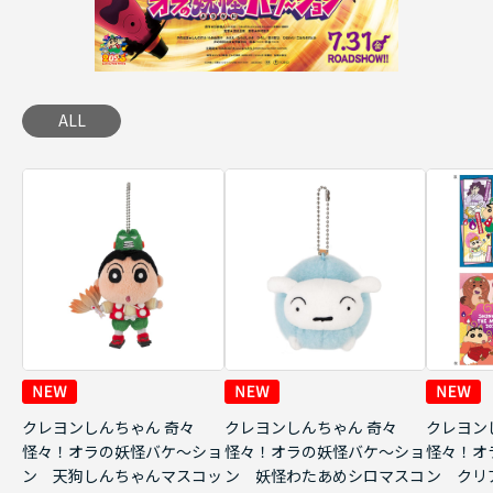
ALL
クレヨンしんちゃん 奇々
クレヨンしんちゃん 奇々
クレヨン
怪々！オラの妖怪バケ～ショ
怪々！オラの妖怪バケ～ショ
怪々！オ
ン 天狗しんちゃんマスコッ
ン 妖怪わたあめシロマスコ
ン クリ