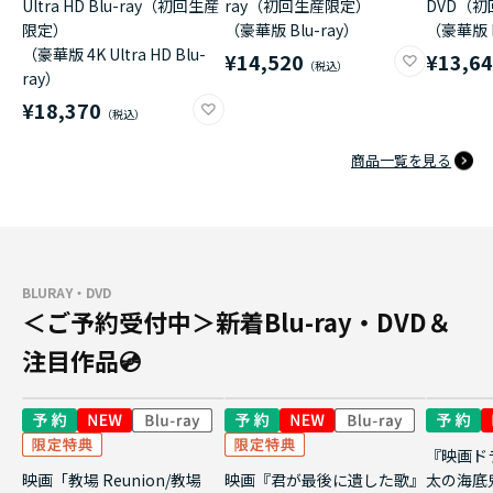
Ultra HD Blu-ray（初回生産
ray（初回生産限定）
DVD（
限定）
（豪華版 Blu-ray）
（豪華版 
（豪華版 4K Ultra HD Blu-
¥14,520
¥13,6
ray）
¥18,370
商品一覧を見る
BLURAY・DVD
＜ご予約受付中＞新着Blu-ray・DVD＆
注目作品💿
『映画ド
映画「教場 Reunion/教場
映画『君が最後に遺した歌』
太の海底