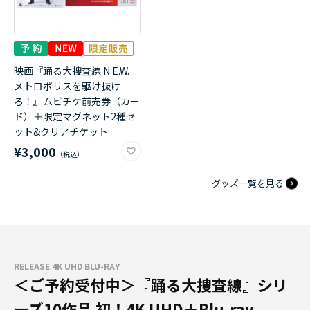
映画『踊る大捜査線 N.E.W.
メトロポリスを駆け抜け
ろ！』ムビチケ前売券（カー
ド）＋限定マグネット2種セ
ット&クリアチケット
¥3,000
グッズ一覧を見る
RELEASE 4K UHD BLU-RAY
＜ご予約受付中＞『踊る大捜査線』シリ
ーズ10作品 初！4K UHD＋Blu-ray