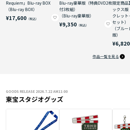
Requiem」Blu-ray BOX
Blu-ray豪華版（特典DVD2枚
限定商品
（Blu-ray BOX）
付3枚組）
ックス版
（Blu-ray豪華版）
クレット
¥17,600
セット）
¥9,350
（ブルー
版）
¥6,82
作品一覧を見る
GOODS RELEASE 2026.7.22 AM11:00
東宝スタジオグッズ