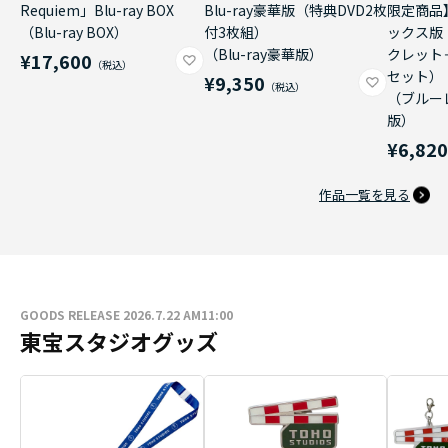
Requiem」Blu-ray BOX
Blu-ray豪華版（特典DVD2枚
限定商品
（Blu-ray BOX）
付3枚組）
ックス版
（Blu-ray豪華版）
クレット
¥17,600
セット）
¥9,350
（ブルー
版）
¥6,82
作品一覧を見る
GOODS RELEASE 2026.7.22 AM11:00
東宝スタジオグッズ