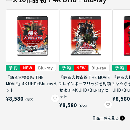
『踊る大捜査線 THE
『踊る大捜査線 THE MOVIE
『踊る大捜
MOVIE』4K UHD+Blu-ray セ
2 レインボーブリッジを封鎖
3 ヤツら
ット
せよ!』4K UHD+Blu-ray セ
UHD+Bl
ット
¥8,580
¥8,58
¥8,580
作品一覧を見る