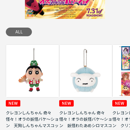
ALL
クレヨンしんちゃん 奇々
クレヨンしんちゃん 奇々
クレヨン
怪々！オラの妖怪バケ～ショ
怪々！オラの妖怪バケ～ショ
怪々！オ
ン 天狗しんちゃんマスコッ
ン 妖怪わたあめシロマスコ
ン クリ