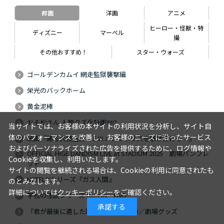
邦画
洋画
アニメ
ヒーロー・怪獣・特
ディズニー
マーベル
撮
その他おすすめ！
スター・ウォーズ
ゴールデンカムイ 網走監獄襲撃編
栄光のバックホーム
黄金泥棒
おそ松さん 人類クズ化計画!!!!!?
当サイトでは、お客様の本サイトの利用状況を分析し、サイト自
体のパフォーマンスを改善し、お客様のニーズに沿ったサービス
映画『踊る大捜査線 N.E.W.メトロポリスを駆け抜けろ！』
およびパーソナライズされた広告を提供するために、ログ情報や
OFFICIAL HIGE DANDISM LIVE at STADIUM 2025 劇場パンフレ
Cookieを収集し、利用いたします。
ット
サイトの閲覧を継続される場合は、Cookieの利用に同意されたも
NETFLIXシリーズ『ガス人間』
のとみなします。
詳細については
クッキーポリシー
をご確認ください。
学校の怪談シリーズ Blu-ray・DVD
承諾する
『君が最後に遺した歌』Blu-ray・DVD／劇場グッズ