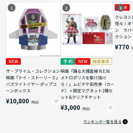
1
2
3
クレヨン
怪々！オ
ン ラバ
クション
¥770
ザ・プライム・コレクション
映画『踊る大捜査線 N.E.W.
映画『トイ・ストーリー５』
メトロポリスを駆け抜け
バズライトイヤー ポップコ
ろ！』ムビチケ前売券（カー
ーンボックス
ド）＋限定マグネット2種セ
ット&クリアチケット
¥10,800
¥3,000
ランキング一覧を見る