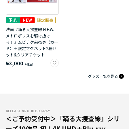
映画『踊る大捜査線 N.E.W.
メトロポリスを駆け抜け
ろ！』ムビチケ前売券（カー
ド）＋限定マグネット2種セ
ット&クリアチケット
¥3,000
グッズ一覧を見る
RELEASE 4K UHD BLU-RAY
＜ご予約受付中＞『踊る大捜査線』シリ
ーズ10作品 初！4K UHD＋Blu-ray