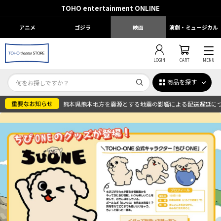
TOHO entertainment ONLINE
アニメ
ゴジラ
映画
演劇・ミュージカル
LOGIN
CART
MENU
商品を探す
熊本県熊本地方を震源とする地震の影響による配送遅延に