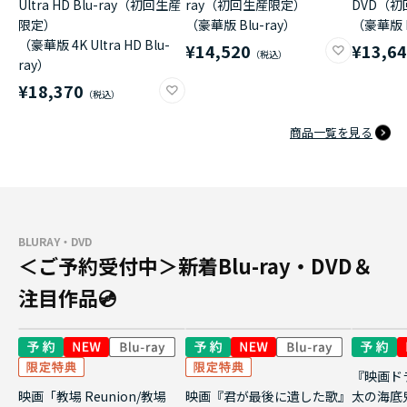
Ultra HD Blu-ray（初回生産
ray（初回生産限定）
DVD（
限定）
（豪華版 Blu-ray）
（豪華版 
（豪華版 4K Ultra HD Blu-
¥14,520
¥13,6
ray）
¥18,370
商品一覧を見る
BLURAY・DVD
＜ご予約受付中＞新着Blu-ray・DVD＆
注目作品💿
『映画ド
映画「教場 Reunion/教場
映画『君が最後に遺した歌』
太の海底