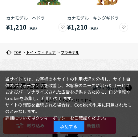
カナモデル ヘドラ
カナモデル キングギドラ
¥1,210
¥1,210
TOP
>
トイ・フィギュア
>
プラモデル
HISTORY
当サイトでは、お客様の本サイトの利用状況を分析し、サイト自
最近見た商品
体のパフォーマンスを改善し、お客様のニーズに沿ったサービス
履歴を残さない
およびパーソナライズされた広告を提供するために、ログ情報や
Cookieを収集し、利用いたします。
最近見た商品がありません。
サイトの閲覧を継続される場合は、Cookieの利用に同意されたも
のとみなします。
詳細については
クッキーポリシー
をご確認ください。
絞り込み
新着順
承諾する