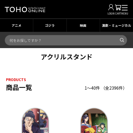
LOGIN
CART
MENU
アニメ
ゴジラ
映画
演劇・ミュージカル
アクリルスタンド
PRODUCTS
商品一覧
1～40件
（全
2396
件）