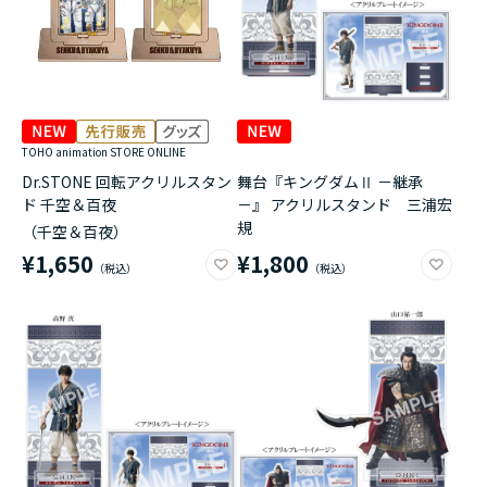
TOHO animation STORE ONLINE
Dr.STONE 回転アクリルスタン
舞台『キングダムⅡ －継承
ド 千空＆百夜
－』 アクリルスタンド 三浦宏
規
（千空＆百夜）
¥1,650
¥1,800