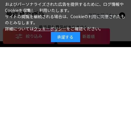
およびパーソナライズされた広告を提供するために、ログ情報や
HISTORY
Cookieを収集し、利用いたします。
最近見た商品
履歴を残さない
サイトの閲覧を継続される場合は、Cookieの利用に同意されたも
のとみなします。
最近見た商品がありません。
詳細については
クッキーポリシー
をご確認ください。
絞り込み
新着順
承諾する
絞り込み
クリア
ストア
ALL
TOHO animation STORE
ゴジラ・ストア
TOHO theater STORE