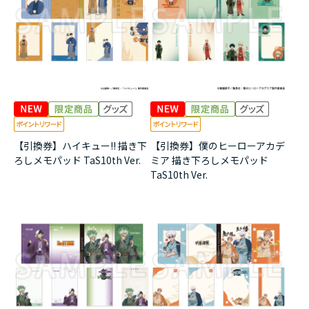
アニメ『僕のヒーローアカデミア』10周年
ハイキュー!!ジャージ＆ユニフォーム
『無職転生Ⅲ ～異世界行ったら本気だす～』
『ふつつかな悪女ではございますが ～雛宮蝶鼠と
りかえ伝～』
【引換券】ハイキュー!! 描き下
【引換券】僕のヒーローアカデ
ろしメモパッド TaS10th Ver.
ミア 描き下ろしメモパッド
TaS10th Ver.