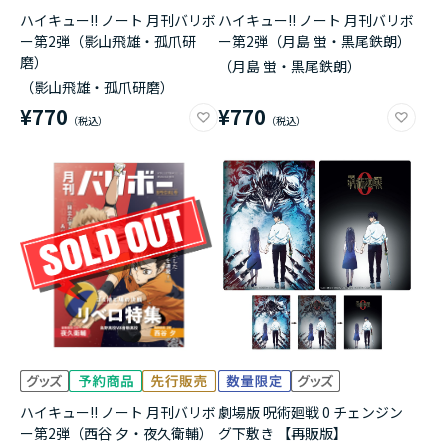
ハイキュー!! ノート 月刊バリボ
ハイキュー!! ノート 月刊バリボ
ー第2弾（影山飛雄・孤爪研
ー第2弾（月島 蛍・黒尾鉄朗）
磨）
（月島 蛍・黒尾鉄朗）
（影山飛雄・孤爪研磨）
¥770
¥770
ハイキュー!! ノート 月刊バリボ
劇場版 呪術廻戦 0 チェンジン
ー第2弾（西谷 夕・夜久衛輔）
グ下敷き 【再販版】