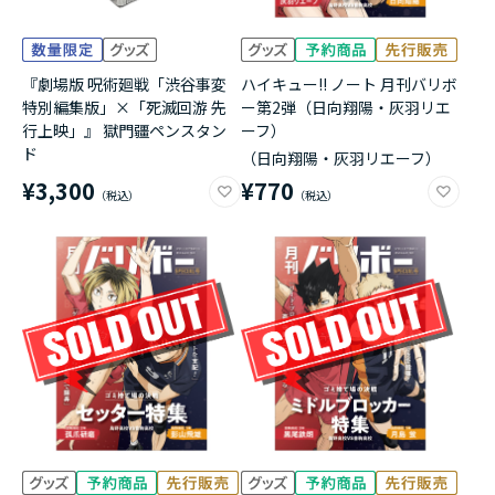
『劇場版 呪術廻戦「渋谷事変
ハイキュー!! ノート 月刊バリボ
特別編集版」×「死滅回游 先
ー第2弾（日向翔陽・灰羽リエ
行上映」』 獄門疆ペンスタン
ーフ）
ド
（日向翔陽・灰羽リエーフ）
¥3,300
¥770