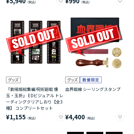
¥5,940
¥990
『劇場版総集編 呪術廻戦 懐
血界戦線 シーリングスタンプ
玉・玉折』 EDビジュアル トレ
ーディングクリアしおり【全3
種】 コンプリートセット
¥1,155
¥4,400