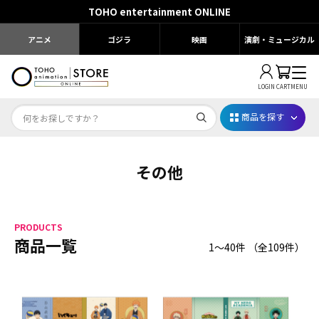
TOHO entertainment ONLINE
アニメ
ゴジラ
映画
演劇・ミュージカル
LOGIN
CART
MENU
商品を探す
その他
Dr.STONE STONE FES.2026
映画ちいかわ
PRODUCTS
じゅじゅフェス 2026
商品一覧
1～40件
（全
109
件）
薬屋のひとりごと 夏の園遊会2026
名探偵コナン