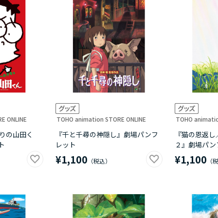
RE ONLINE
TOHO animation STORE ONLINE
TOHO animati
なりの山田く
『千と千尋の神隠し』劇場パンフ
『猫の恩返し／
ト
レット
２』劇場パン
¥1,100
¥1,100