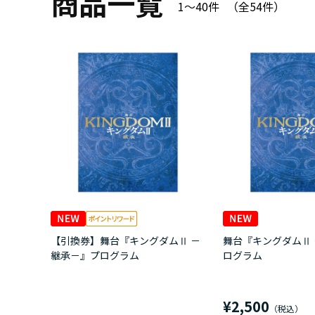
商品一覧
1～40件
（全
54
件）
【引換券】舞台『キングダムⅡ －
舞台『キングダムⅡ
継承－』プログラム
ログラム
¥2,500