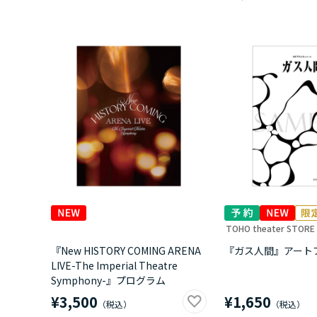
TOHO theater STORE
『New HISTORY COMING ARENA
『ガス人間』アート
LIVE-The Imperial Theatre
Symphony-』プログラム
¥3,500
¥1,650