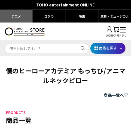
TOHO entertainment ONLINE
アニメ
ゴジラ
映画
演劇・ミュージカル
LOGIN
CART
MENU
商品を探す
僕のヒーローアカデミア もっちび/アニマ
Dr.STONE STONE FES.2026
ルネックピロー
映画ちいかわ
じゅじゅフェス 2026
商品一覧へ▽
薬屋のひとりごと 夏の園遊会2026
PRODUCTS
商品一覧
名探偵コナン