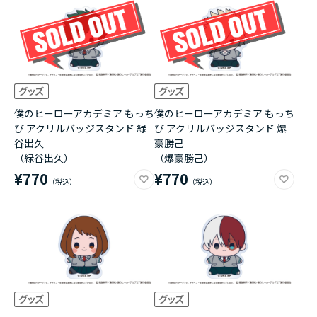
アニメ『僕のヒーローアカデミア』10周年
ハイキュー!!ジャージ＆ユニフォーム
『無職転生Ⅲ ～異世界行ったら本気だす～』
僕のヒーローアカデミア もっち
僕のヒーローアカデミア もっち
び アクリルバッジスタンド 緑
び アクリルバッジスタンド 爆
『ふつつかな悪女ではございますが ～雛宮蝶鼠と
谷出久
豪勝己
りかえ伝～』
（緑谷出久）
（爆豪勝己）
¥770
¥770