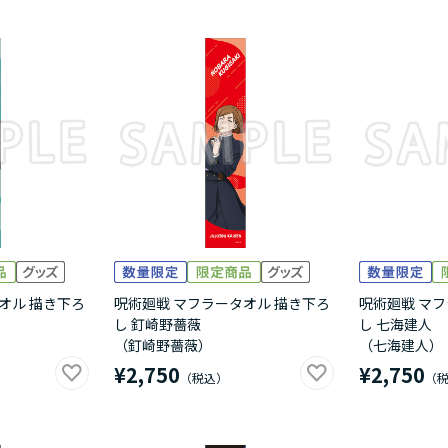
オル 描き下ろ
呪術廻戦 マフラータオル 描き下ろ
呪術廻戦 マフ
し 釘崎野薔薇
し 七海建人
（釘崎野薔薇）
（七海建人）
¥2,750
¥2,750