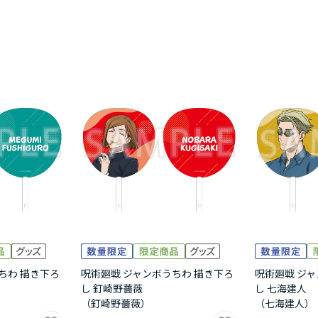
ちわ 描き下ろ
呪術廻戦 ジャンボうちわ 描き下ろ
呪術廻戦 ジャ
し 釘崎野薔薇
し 七海建人
（釘崎野薔薇）
（七海建人）