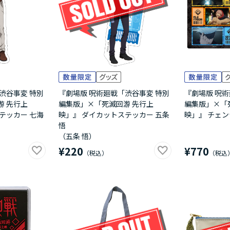
渋谷事変 特別
『劇場版 呪術廻戦「渋谷事変 特別
『劇場版 呪術
游 先行上
編集版」×「死滅回游 先行上
編集版」×「
テッカー 七海
映」』 ダイカットステッカー 五条
映」』 チェ
悟
（五条 悟）
¥220
¥770