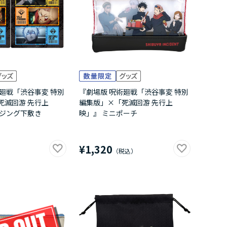
廻戦「渋谷事変 特別
『劇場版 呪術廻戦「渋谷事変 特別
死滅回游 先行上
編集版」×「死滅回游 先行上
ンジング下敷き
映」』 ミニポーチ
¥1,320