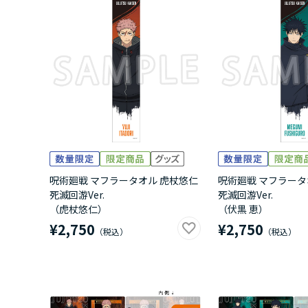
呪術廻戦 マフラータオル 虎杖悠仁
呪術廻戦 マフラータ
死滅回游Ver.
死滅回游Ver.
（虎杖悠仁）
（伏黒 恵）
¥2,750
¥2,750