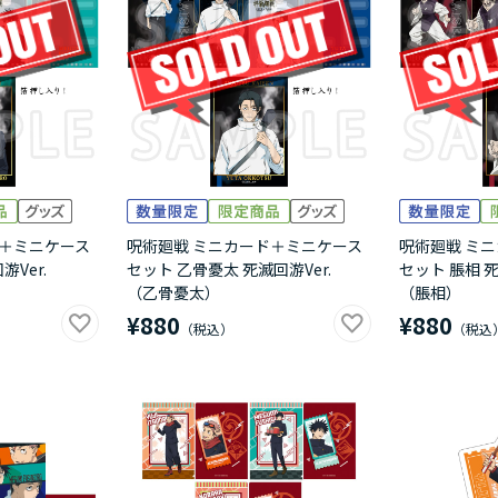
ド＋ミニケース
呪術廻戦 ミニカード＋ミニケース
呪術廻戦 ミ
游Ver.
セット 乙骨憂太 死滅回游Ver.
セット 脹相 死
（乙骨憂太）
（脹相）
¥880
¥880