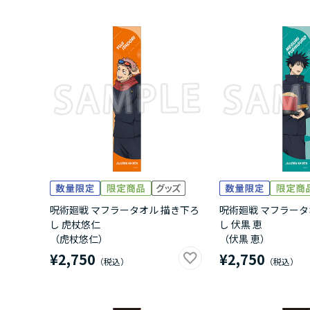
呪術廻戦 マフラータオル 描き下ろ
呪術廻戦 マフラータ
し 虎杖悠仁
し 伏黒 恵
（虎杖悠仁）
（伏黒 恵）
¥2,750
¥2,750