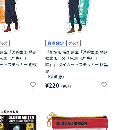
廻戦「渋谷事変 特別
『劇場版 呪術廻戦「渋谷事変 特別
死滅回游 先行上
編集版」×「死滅回游 先行上
ットステッカー 虎杖
映」』 ダイカットステッカー 伏黒
恵
（伏黒 恵）
¥220