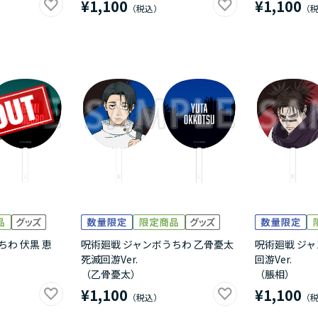
¥1,100
¥1,100
ちわ 伏黒 恵
呪術廻戦 ジャンボうちわ 乙骨憂太
呪術廻戦 ジャ
死滅回游Ver.
回游Ver.
（乙骨憂太）
（脹相）
¥1,100
¥1,100