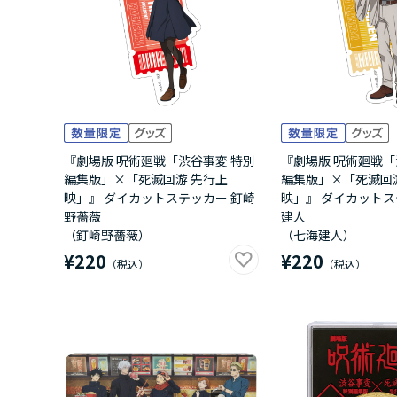
『劇場版 呪術廻戦「渋谷事変 特別
『劇場版 呪術廻戦「
編集版」×「死滅回游 先行上
編集版」×「死滅回
映」』 ダイカットステッカー 釘崎
映」』 ダイカットス
野薔薇
建人
（釘崎野薔薇）
（七海建人）
¥220
¥220