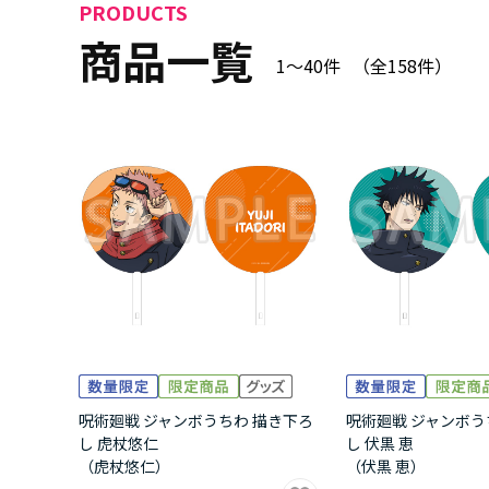
PRODUCTS
商品一覧
1～40件
（全
158
件）
呪術廻戦 ジャンボうちわ 描き下ろ
呪術廻戦 ジャンボう
し 虎杖悠仁
し 伏黒 恵
（虎杖悠仁）
（伏黒 恵）