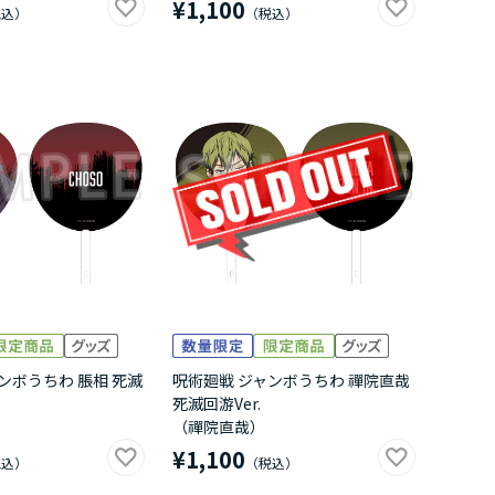
¥1,100
ンボうちわ 脹相 死滅
呪術廻戦 ジャンボうちわ 禪院直哉
死滅回游Ver.
（禪院直哉）
¥1,100