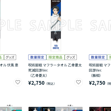
オル 伏黒 恵
呪術廻戦 マフラータオル 乙骨憂太
呪術廻戦 マフ
死滅回游Ver.
回游Ver.
（乙骨憂太）
（脹相）
¥2,750
¥2,750