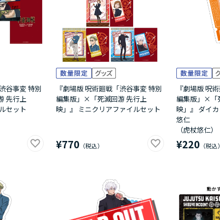
渋谷事変 特別
『劇場版 呪術廻戦「渋谷事変 特別
『劇場版 呪術
游 先行上
編集版」×「死滅回游 先行上
編集版」×「
イルセット
映」』 ミニクリアファイルセット
映」』 ダイカ
悠仁
（虎杖悠仁）
¥770
¥220