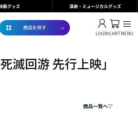
映画
グッズ
演劇・ミュージカル
グッズ
商品を探す
LOGIN
CART
MENU
死滅回游 先行上映」
商品一覧へ▽