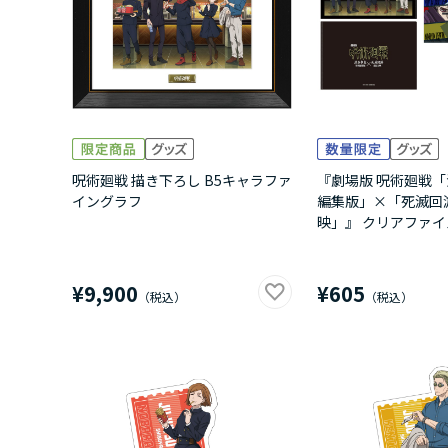
呪術廻戦 描き下ろし B5キャラファ
『劇場版 呪術廻戦「
イングラフ
編集版」×「死滅回
映」』 クリアファ
¥9,900
¥605