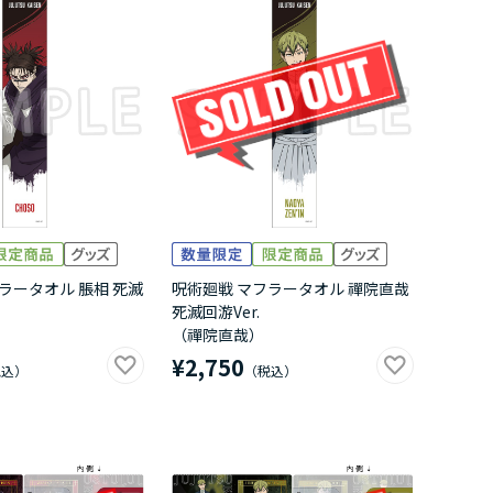
ラータオル 脹相 死滅
呪術廻戦 マフラータオル 禪院直哉
死滅回游Ver.
（禪院直哉）
¥2,750