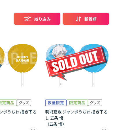
絞り込み
新着順
ンボうちわ 描き下ろ
呪術廻戦 ジャンボうちわ 描き下ろ
し 五条 悟
（五条 悟）