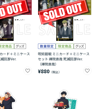
ニカード＋ミニケース
呪術廻戦 ミニカード＋ミニケース
滅回游Ver.
セット 禪院直哉 死滅回游Ver.
（禪院直哉）
¥880