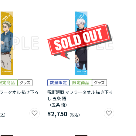
ラータオル 描き下ろ
呪術廻戦 マフラータオル 描き下ろ
し 五条 悟
（五条 悟）
¥2,750