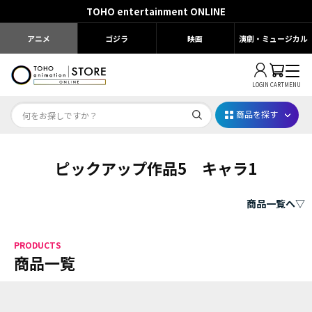
TOHO entertainment ONLINE
アニメ
ゴジラ
映画
演劇・ミュージカル
LOGIN
CART
MENU
商品を探す
ピックアップ作品5 キャラ1
Dr.STONE STONE FES.2026
映画ちいかわ
商品一覧へ▽
じゅじゅフェス 2026
PRODUCTS
薬屋のひとりごと 夏の園遊会2026
商品一覧
名探偵コナン