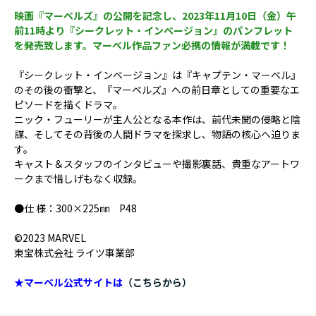
映画『マーベルズ』の公開を記念し、2023年11月10日（金）午
前11時より『シークレット・インベージョン』のパンフレット
を発売致します。マーベル作品ファン必携の情報が満載です！
『シークレット・インベージョン』は『キャプテン・マーベル』
のその後の衝撃と、『マーベルズ』への前日章としての重要なエ
ピソードを描くドラマ。
ニック・フューリーが主人公となる本作は、前代未聞の侵略と陰
謀、そしてその背後の人間ドラマを探求し、物語の核心へ迫りま
す。
キャスト＆スタッフのインタビューや撮影裏話、貴重なアートワ
ークまで惜しげもなく収録。
●仕 様：300×225㎜ P48
©2023 MARVEL
東宝株式会社 ライツ事業部
★マーベル公式サイトは
（こちらから）