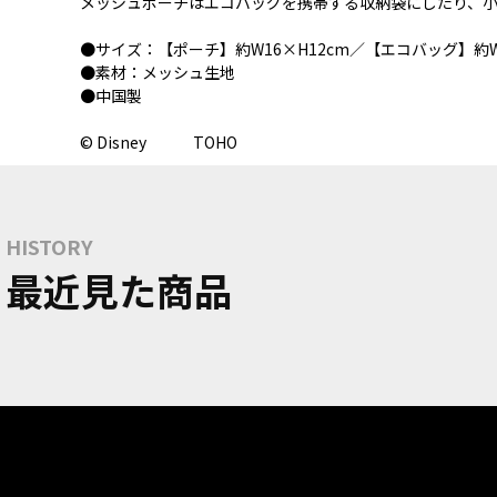
メッシュポーチはエコバッグを携帯する収納袋にしたり、
●サイズ：【ポーチ】約W16×H12cm／【エコバッグ】約W
●素材：メッシュ生地
●中国製
© Disney TOHO
HISTORY
最近見た商品