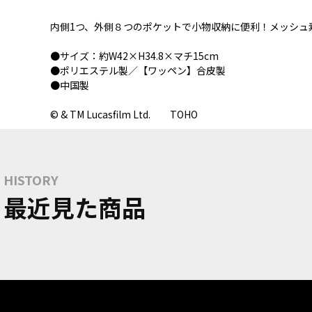
内側1つ、外側８つのポケットで小物収納に便利！メッシュ
●サイズ：約W42×H34.8×マチ15cm
●ポリエステル製／【ワッペン】合皮製
●中国製
© & TM Lucasfilm Ltd. TOHO
HISTORY
最近見た商品