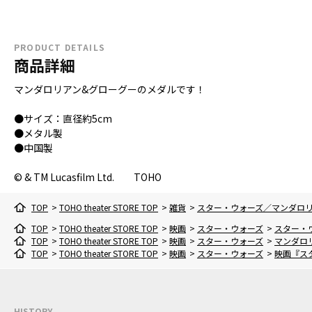
PRODUCT DETAILS
商品詳細
マンダロリアン&グローグーのメダルです！
●サイズ：直径約5cm
●メタル製
●中国製
© & TM Lucasfilm Ltd. TOHO
TOP
>
TOHO theater STORE TOP
>
雑貨
>
スター・ウォーズ／マンダロ
TOP
>
TOHO theater STORE TOP
>
映画
>
スター・ウォーズ
>
スター・
TOP
>
TOHO theater STORE TOP
>
映画
>
スター・ウォーズ
>
マンダロ
TOP
>
TOHO theater STORE TOP
>
映画
>
スター・ウォーズ
>
映画『ス
HISTORY